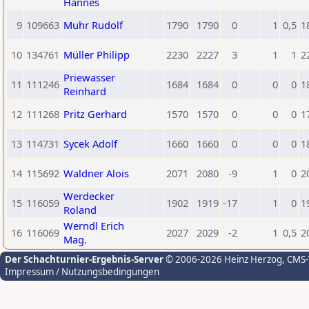
Hannes
9
109663
Muhr Rudolf
1790
1790
0
1
0,5
1
10
134761
Müller Philipp
2230
2227
3
1
1
2
Priewasser
11
111246
1684
1684
0
0
0
1
Reinhard
12
111268
Pritz Gerhard
1570
1570
0
0
0
1
13
114731
Sycek Adolf
1660
1660
0
0
0
1
14
115692
Waldner Alois
2071
2080
-9
1
0
2
Werdecker
15
116059
1902
1919
-17
1
0
1
Roland
Werndl Erich
16
116069
2027
2029
-2
1
0,5
2
Mag.
Der Schachturnier-Ergebnis-Server
© 2006-2026 Heinz Herzog
, CMS
Impressum / Nutzungsbedingungen