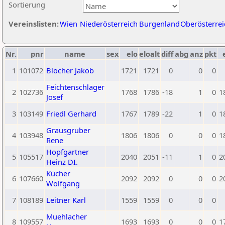
Sortierung
Vereinslisten:
Wien
Niederösterreich
Burgenland
Oberösterrei
Nr.
pnr
name
sex
elo
eloalt
diff
abg
anz
pkt
1
101072
Blocher Jakob
1721
1721
0
0
0
Feichtenschlager
2
102736
1768
1786
-18
1
0
1
Josef
3
103149
Friedl Gerhard
1767
1789
-22
1
0
1
Grausgruber
4
103948
1806
1806
0
0
0
1
Rene
Hopfgartner
5
105517
2040
2051
-11
1
0
2
Heinz DI.
Kücher
6
107660
2092
2092
0
0
0
2
Wolfgang
7
108189
Leitner Karl
1559
1559
0
0
0
Muehlacher
8
109557
1693
1693
0
0
0
1