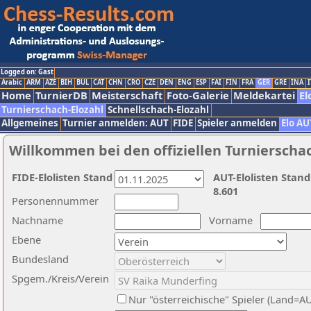
Logged on: Gast
Arabic
ARM
AZE
BIH
BUL
CAT
CHN
CRO
CZE
DEN
ENG
ESP
FAI
FIN
FRA
GER
GRE
INA
I
Home
TurnierDB
Meisterschaft
Foto-Galerie
Meldekartei
El
Turnierschach-Elozahl
Schnellschach-Elozahl
Allgemeines
Turnier anmelden: AUT
FIDE
Spieler anmelden
Elo AU
Willkommen bei den offiziellen Turnierscha
FIDE-Elolisten Stand
AUT-Elolisten Stand
8.601
Personennummer
Nachname
Vorname
Ebene
Bundesland
Spgem./Kreis/Verein
Nur "österreichische" Spieler (Land=A