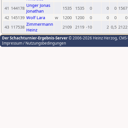
Unger Jonas
41
144178
1535
1535
0
0
0
1567
Jonathan
42
145139
Wolf Lara
w
1200
1200
0
0
0
0
Zimmermann
43
117538
2109
2119
-10
2
0,5
2122
Heinz
Der Schachturnier-Ergebnis-Server
© 2006-2026 Heinz Herzog
, CMS
Impressum / Nutzungsbedingungen