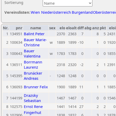
Sortierung
Vereinslisten:
Wien
Niederösterreich
Burgenland
Oberösterrei
Nr.
pnr
name
sex
elo
eloalt
diff
abg
anz
pkt
eloi
1
134951
Balint Peter
2370
2363
7
8
5
2431
Bauer Marie-
2
100634
w
1889
1899
-10
1
0
1920
Christine
Bauer
3
100643
w
1783
1783
0
0
0
1855
Valentina
Borrmann
4
136511
2318
2320
-2
2
1
2391
Laurenz
Brunäcker
5
145395
-
1248
1248
0
0
0
0
Andreas
6
136093
Brunner Felix
1900
1889
11
1
1
1885
Drazsky
7
144199
1467
1467
0
0
0
1546
Sebastian
8
102575
Ernst Rene
1441
1414
27
2
2
0
Fingerhut
9
102906
1838
1832
6
3
2
1878