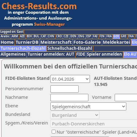
Logged on: Gast
Arabic
ARM
AZE
BIH
BUL
CAT
CHN
CRO
CZE
DEN
ENG
ESP
FAI
FIN
FRA
GER
GRE
INA
I
Home
TurnierDB
Meisterschaft
Foto-Galerie
Meldekartei
El
Turnierschach-Elozahl
Schnellschach-Elozahl
Allgemeines
Turnier anmelden: AUT
FIDE
Spieler anmelden
Elo AU
Willkommen bei den offiziellen Turnierscha
FIDE-Elolisten Stand
AUT-Elolisten Stand
13.945
Personennummer
Nachname
Vorname
Ebene
Bundesland
Spgem./Kreis/Verein
Nur "österreichische" Spieler (Land=A