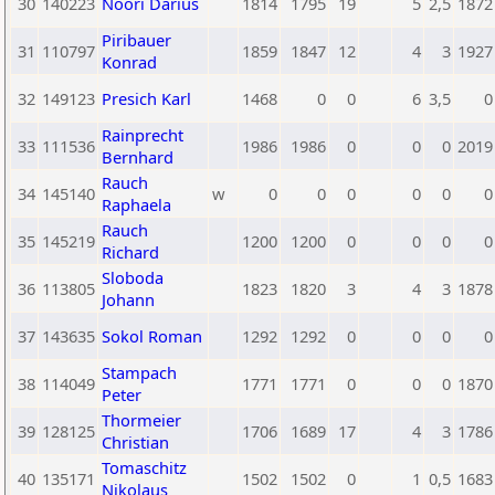
30
140223
Noori Darius
1814
1795
19
5
2,5
1872
Piribauer
31
110797
1859
1847
12
4
3
1927
Konrad
32
149123
Presich Karl
1468
0
0
6
3,5
0
Rainprecht
33
111536
1986
1986
0
0
0
2019
Bernhard
Rauch
34
145140
w
0
0
0
0
0
0
Raphaela
Rauch
35
145219
1200
1200
0
0
0
0
Richard
Sloboda
36
113805
1823
1820
3
4
3
1878
Johann
37
143635
Sokol Roman
1292
1292
0
0
0
0
Stampach
38
114049
1771
1771
0
0
0
1870
Peter
Thormeier
39
128125
1706
1689
17
4
3
1786
Christian
Tomaschitz
40
135171
1502
1502
0
1
0,5
1683
Nikolaus