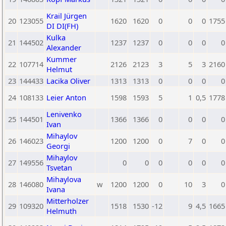
Krail Jürgen
20
123055
1620
1620
0
0
0
1755
DI DI(FH)
Kulka
21
144502
1237
1237
0
0
0
0
Alexander
Kummer
22
107714
2126
2123
3
5
3
2160
Helmut
23
144433
Lacika Oliver
1313
1313
0
0
0
0
24
108133
Leier Anton
1598
1593
5
1
0,5
1778
Lenivenko
25
144501
1366
1366
0
0
0
0
Ivan
Mihaylov
26
146023
1200
1200
0
7
0
0
Georgi
Mihaylov
27
149556
0
0
0
0
0
0
Tsvetan
Mihaylova
28
146080
w
1200
1200
0
10
3
0
Ivana
Mitterholzer
29
109320
1518
1530
-12
9
4,5
1665
Helmuth