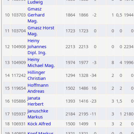
Ludwig
Gmasz
10
103703
Gerhard
1864
1866
-2
1
0,5
1944
Mag.
Gmasz Horst
11
103704
1723
1723
0
0
0
0
Mag.
Heiny
12
104908
Johannes
2213
2213
0
0
0
2234
Dipl. Ing.
Heiny
13
104909
1974
1977
-3
8
4
1996
Michael Mag.
Hillinger
14
117242
1294
1328
-34
2
0
0
Christian
Hoffmann
15
119654
1502
1486
16
2
2
0
Andreas
Janata
16
105886
1393
1416
-23
3
1,5
0
Herbert
Januschke
17
105937
2184
2195
-11
3
1
2180
Markus
18
106931
Köck Alfred
1500
1499
1
3
2
0
19
140803
Kopf Markus
1321
1321
0
0
0
0