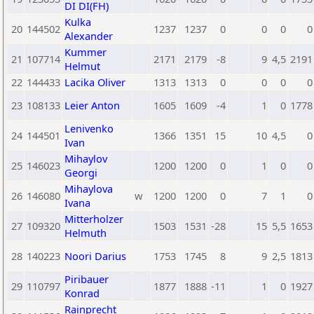
DI DI(FH)
Kulka
20
144502
1237
1237
0
0
0
0
Alexander
Kummer
21
107714
2171
2179
-8
9
4,5
2191
Helmut
22
144433
Lacika Oliver
1313
1313
0
0
0
0
23
108133
Leier Anton
1605
1609
-4
1
0
1778
Lenivenko
24
144501
1366
1351
15
10
4,5
0
Ivan
Mihaylov
25
146023
1200
1200
0
1
0
0
Georgi
Mihaylova
26
146080
w
1200
1200
0
7
1
0
Ivana
Mitterholzer
27
109320
1503
1531
-28
15
5,5
1653
Helmuth
28
140223
Noori Darius
1753
1745
8
9
2,5
1813
Piribauer
29
110797
1877
1888
-11
1
0
1927
Konrad
Rainprecht