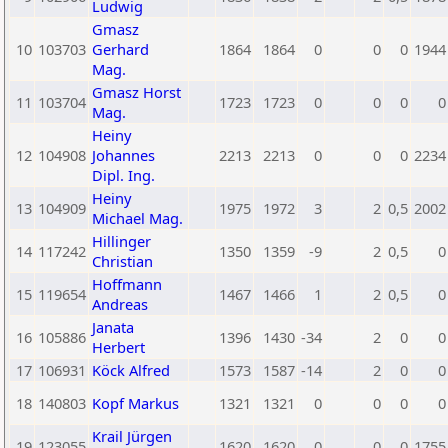
Ludwig
Gmasz
10
103703
Gerhard
1864
1864
0
0
0
1944
Mag.
Gmasz Horst
11
103704
1723
1723
0
0
0
0
Mag.
Heiny
12
104908
Johannes
2213
2213
0
0
0
2234
Dipl. Ing.
Heiny
13
104909
1975
1972
3
2
0,5
2002
Michael Mag.
Hillinger
14
117242
1350
1359
-9
2
0,5
0
Christian
Hoffmann
15
119654
1467
1466
1
2
0,5
0
Andreas
Janata
16
105886
1396
1430
-34
2
0
0
Herbert
17
106931
Köck Alfred
1573
1587
-14
2
0
0
18
140803
Kopf Markus
1321
1321
0
0
0
0
Krail Jürgen
19
123055
1620
1620
0
0
0
1755