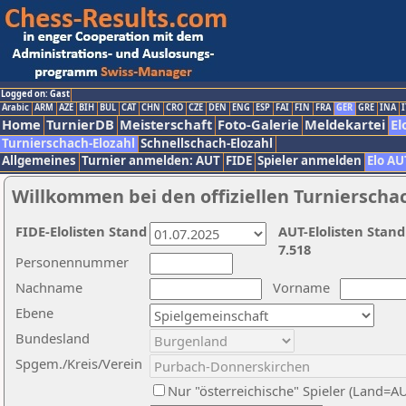
Logged on: Gast
Arabic
ARM
AZE
BIH
BUL
CAT
CHN
CRO
CZE
DEN
ENG
ESP
FAI
FIN
FRA
GER
GRE
INA
I
Home
TurnierDB
Meisterschaft
Foto-Galerie
Meldekartei
El
Turnierschach-Elozahl
Schnellschach-Elozahl
Allgemeines
Turnier anmelden: AUT
FIDE
Spieler anmelden
Elo AU
Willkommen bei den offiziellen Turnierscha
FIDE-Elolisten Stand
AUT-Elolisten Stand
7.518
Personennummer
Nachname
Vorname
Ebene
Bundesland
Spgem./Kreis/Verein
Nur "österreichische" Spieler (Land=A