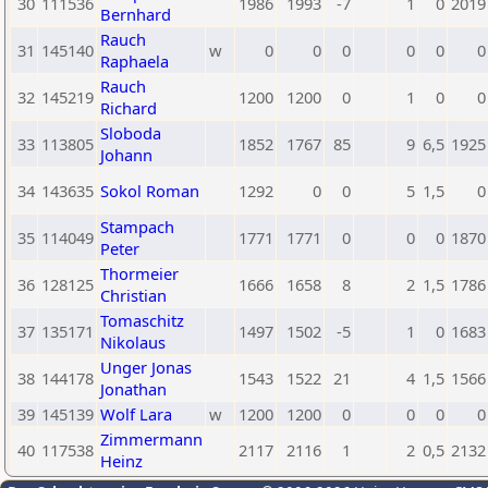
30
111536
1986
1993
-7
1
0
2019
Bernhard
Rauch
31
145140
w
0
0
0
0
0
0
Raphaela
Rauch
32
145219
1200
1200
0
1
0
0
Richard
Sloboda
33
113805
1852
1767
85
9
6,5
1925
Johann
34
143635
Sokol Roman
1292
0
0
5
1,5
0
Stampach
35
114049
1771
1771
0
0
0
1870
Peter
Thormeier
36
128125
1666
1658
8
2
1,5
1786
Christian
Tomaschitz
37
135171
1497
1502
-5
1
0
1683
Nikolaus
Unger Jonas
38
144178
1543
1522
21
4
1,5
1566
Jonathan
39
145139
Wolf Lara
w
1200
1200
0
0
0
0
Zimmermann
40
117538
2117
2116
1
2
0,5
2132
Heinz