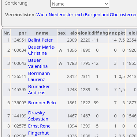
Sortierung
Vereinslisten:
Wien
Niederösterreich
Burgenland
Oberösterrei
Nr.
pnr
name
sex
elo
eloalt
diff
abg
anz
pkt
eloi
1
134951
Balint Peter
2309
2320
-11
14
7,5
2354
Bauer Marie-
2
100634
w
1896
1896
0
0
0
1920
Christine
Bauer
3
100643
w
1783
1795
-12
3
1
1855
Valentina
Borrmann
4
136511
2312
2311
1
1
0,5
2413
Laurenz
Brunäcker
5
145395
-
1248
1239
9
7
1,5
0
Andreas
6
136093
Brunner Felix
1861
1822
39
7
5
1877
Drazsky
7
144199
1467
1467
0
0
0
1546
Sebastian
8
102575
Ernst Rene
1394
1399
-5
1
0
0
Fingerhut
9
102906
1836
1838
-2
2
0,5
1878