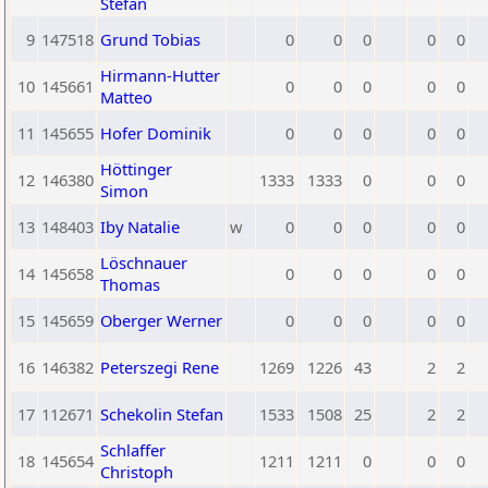
Stefan
9
147518
Grund Tobias
0
0
0
0
0
Hirmann-Hutter
10
145661
0
0
0
0
0
Matteo
11
145655
Hofer Dominik
0
0
0
0
0
Höttinger
12
146380
1333
1333
0
0
0
Simon
13
148403
Iby Natalie
w
0
0
0
0
0
Löschnauer
14
145658
0
0
0
0
0
Thomas
15
145659
Oberger Werner
0
0
0
0
0
16
146382
Peterszegi Rene
1269
1226
43
2
2
17
112671
Schekolin Stefan
1533
1508
25
2
2
Schlaffer
18
145654
1211
1211
0
0
0
Christoph