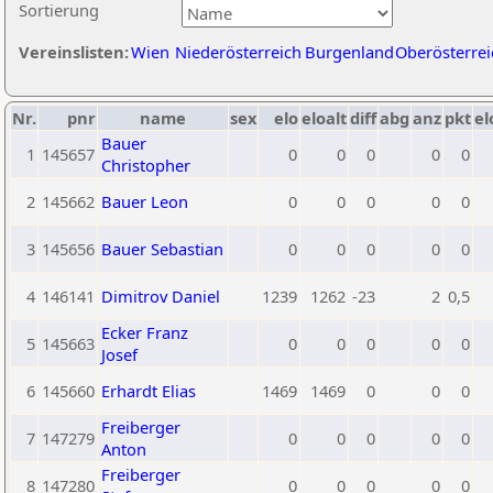
Sortierung
Vereinslisten:
Wien
Niederösterreich
Burgenland
Oberösterrei
Nr.
pnr
name
sex
elo
eloalt
diff
abg
anz
pkt
el
Bauer
1
145657
0
0
0
0
0
Christopher
2
145662
Bauer Leon
0
0
0
0
0
3
145656
Bauer Sebastian
0
0
0
0
0
4
146141
Dimitrov Daniel
1239
1262
-23
2
0,5
Ecker Franz
5
145663
0
0
0
0
0
Josef
6
145660
Erhardt Elias
1469
1469
0
0
0
Freiberger
7
147279
0
0
0
0
0
Anton
Freiberger
8
147280
0
0
0
0
0