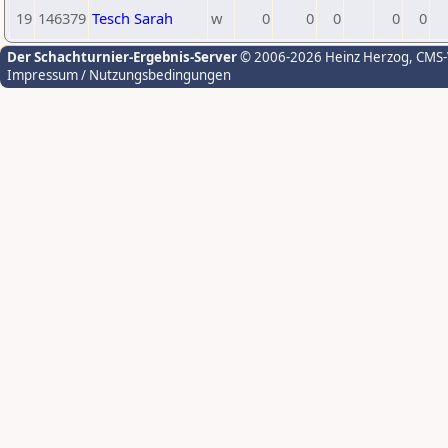
19
146379
Tesch Sarah
w
0
0
0
0
0
Der Schachturnier-Ergebnis-Server
© 2006-2026 Heinz Herzog
, CMS
Impressum / Nutzungsbedingungen