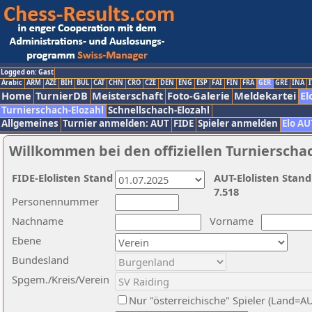
Logged on: Gast
Arabic
ARM
AZE
BIH
BUL
CAT
CHN
CRO
CZE
DEN
ENG
ESP
FAI
FIN
FRA
GER
GRE
INA
I
Home
TurnierDB
Meisterschaft
Foto-Galerie
Meldekartei
El
Turnierschach-Elozahl
Schnellschach-Elozahl
Allgemeines
Turnier anmelden: AUT
FIDE
Spieler anmelden
Elo AU
Willkommen bei den offiziellen Turnierscha
FIDE-Elolisten Stand
AUT-Elolisten Stand
7.518
Personennummer
Nachname
Vorname
Ebene
Bundesland
Spgem./Kreis/Verein
Nur "österreichische" Spieler (Land=A