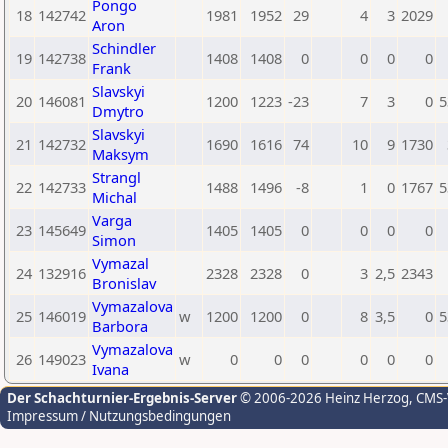
Pongo
18
142742
1981
1952
29
4
3
2029
Aron
Schindler
19
142738
1408
1408
0
0
0
0
Frank
Slavskyi
20
146081
1200
1223
-23
7
3
0
5
Dmytro
Slavskyi
21
142732
1690
1616
74
10
9
1730
Maksym
Strangl
22
142733
1488
1496
-8
1
0
1767
5
Michal
Varga
23
145649
1405
1405
0
0
0
0
Simon
Vymazal
24
132916
2328
2328
0
3
2,5
2343
Bronislav
Vymazalova
25
146019
w
1200
1200
0
8
3,5
0
5
Barbora
Vymazalova
26
149023
w
0
0
0
0
0
0
Ivana
Der Schachturnier-Ergebnis-Server
© 2006-2026 Heinz Herzog
, CMS
Impressum / Nutzungsbedingungen