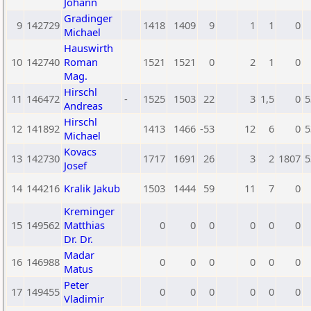
Johann
Gradinger
9
142729
1418
1409
9
1
1
0
Michael
Hauswirth
10
142740
Roman
1521
1521
0
2
1
0
Mag.
Hirschl
11
146472
-
1525
1503
22
3
1,5
0
5
Andreas
Hirschl
12
141892
1413
1466
-53
12
6
0
5
Michael
Kovacs
13
142730
1717
1691
26
3
2
1807
5
Josef
14
144216
Kralik Jakub
1503
1444
59
11
7
0
Kreminger
15
149562
Matthias
0
0
0
0
0
0
Dr. Dr.
Madar
16
146988
0
0
0
0
0
0
Matus
Peter
17
149455
0
0
0
0
0
0
Vladimir