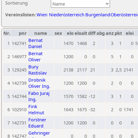
Sortierung
Vereinslisten:
Wien
Niederösterreich
Burgenland
Oberösterrei
Nr.
pnr
name
sex
elo
eloalt
diff
abg
anz
pkt
eloi
Bernat
1
142741
1470
1468
2
3
1
0
5
Daniel
Bernat
2
146977
1200
0
0
5
1
0
Oliver
Bury
3
129245
2138
2117
21
3
2,5
2141
Rastislav
Drobnik
4
142739
1200
1200
0
2
0
0
Oliver Ing.
Fabo Juraj
5
142744
1570
1582
-12
3
1
0
Ing.
Fink
6
102910
1643
1675
-32
2
0
1741
Helmut
Forstner
7
142731
1200
1200
0
0
0
0
Eduard
Gehringer
8
142747
0
0
0
0
0
0