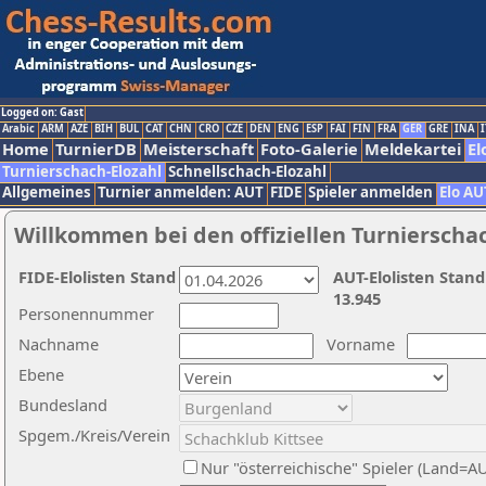
Logged on: Gast
Arabic
ARM
AZE
BIH
BUL
CAT
CHN
CRO
CZE
DEN
ENG
ESP
FAI
FIN
FRA
GER
GRE
INA
I
Home
TurnierDB
Meisterschaft
Foto-Galerie
Meldekartei
El
Turnierschach-Elozahl
Schnellschach-Elozahl
Allgemeines
Turnier anmelden: AUT
FIDE
Spieler anmelden
Elo AU
Willkommen bei den offiziellen Turnierscha
FIDE-Elolisten Stand
AUT-Elolisten Stand
13.945
Personennummer
Nachname
Vorname
Ebene
Bundesland
Spgem./Kreis/Verein
Nur "österreichische" Spieler (Land=A