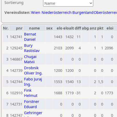
Sortierung
Vereinslisten:
Wien
Niederösterreich
Burgenland
Oberösterrei
Nr.
pnr
name
sex
elo
eloalt
diff
abg
anz
pkt
eloi
Bernat
1
142741
1443
1432
11
1
1
0
Daniel
Bury
2
129245
2103
2099
4
1
1
2096
Rastislav
Chugai
3
146867
0
0
0
0
0
0
Matvii
Drobnik
4
142739
1200
1200
0
0
0
0
Oliver Ing.
Fabo Juraj
5
142744
1553
1540
13
2
1,5
0
Ing.
Fink
6
102910
1688
1719
-31
2
0
1773
Helmut
Forstner
7
142731
0
0
0
0
0
0
Eduard
Gehringer
8
142747
0
0
0
0
0
0