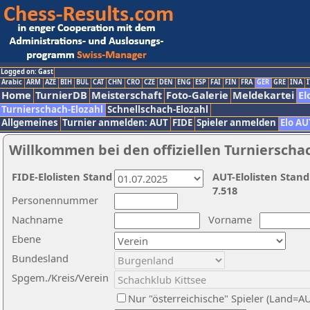
Logged on: Gast
Arabic
ARM
AZE
BIH
BUL
CAT
CHN
CRO
CZE
DEN
ENG
ESP
FAI
FIN
FRA
GER
GRE
INA
I
Home
TurnierDB
Meisterschaft
Foto-Galerie
Meldekartei
El
Turnierschach-Elozahl
Schnellschach-Elozahl
Allgemeines
Turnier anmelden: AUT
FIDE
Spieler anmelden
Elo AU
Willkommen bei den offiziellen Turnierscha
FIDE-Elolisten Stand
AUT-Elolisten Stand
7.518
Personennummer
Nachname
Vorname
Ebene
Bundesland
Spgem./Kreis/Verein
Nur "österreichische" Spieler (Land=A