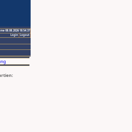
ime 08.08.2026 18:54:37
Login
Logout
artien: