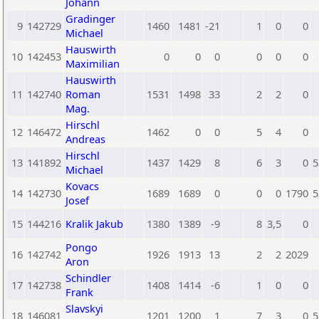
Johann
Gradinger
9
142729
1460
1481
-21
1
0
0
Michael
Hauswirth
10
142453
0
0
0
0
0
0
Maximilian
Hauswirth
11
142740
Roman
1531
1498
33
2
2
0
Mag.
Hirschl
12
146472
1462
0
0
5
4
0
Andreas
Hirschl
13
141892
1437
1429
8
6
3
0
5
Michael
Kovacs
14
142730
1689
1689
0
0
0
1790
5
Josef
15
144216
Kralik Jakub
1380
1389
-9
8
3,5
0
Pongo
16
142742
1926
1913
13
2
2
2029
Aron
Schindler
17
142738
1408
1414
-6
1
0
0
Frank
Slavskyi
18
146081
1201
1200
1
7
3
0
5