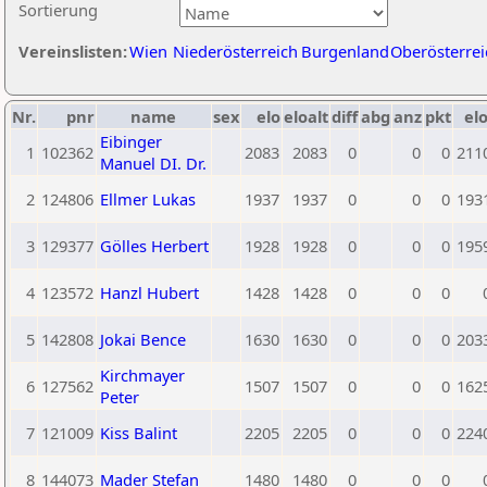
Sortierung
Vereinslisten:
Wien
Niederösterreich
Burgenland
Oberösterrei
Nr.
pnr
name
sex
elo
eloalt
diff
abg
anz
pkt
elo
Eibinger
1
102362
2083
2083
0
0
0
211
Manuel DI. Dr.
2
124806
Ellmer Lukas
1937
1937
0
0
0
193
3
129377
Gölles Herbert
1928
1928
0
0
0
195
4
123572
Hanzl Hubert
1428
1428
0
0
0
5
142808
Jokai Bence
1630
1630
0
0
0
203
Kirchmayer
6
127562
1507
1507
0
0
0
162
Peter
7
121009
Kiss Balint
2205
2205
0
0
0
224
8
144073
Mader Stefan
1480
1480
0
0
0