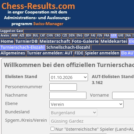
Logged on: Gast
Arabic
ARM
AZE
BIH
BUL
CAT
CHN
CRO
CZE
DEN
ENG
ESP
FAI
FIN
FRA
GER
GRE
INA
I
Home
TurnierDB
Meisterschaft
Foto-Galerie
Meldekartei
El
Turnierschach-Elozahl
Schnellschach-Elozahl
Allgemeines
Turnier anmelden: AUT
FIDE
Spieler anmelden
Elo AU
Willkommen bei den offiziellen Turnierscha
Elolisten Stand
AUT-Elolisten Stand
3.162
Personennummer
Nachname
Vorname
Ebene
Bundesland
Spgem./Kreis/Verein
Nur "österreichische" Spieler (Land=A