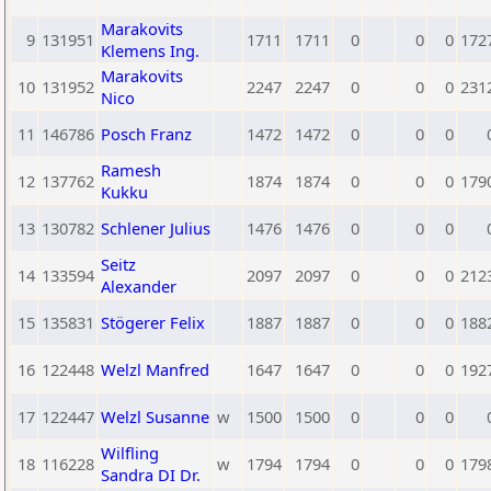
Marakovits
9
131951
1711
1711
0
0
0
172
Klemens Ing.
Marakovits
10
131952
2247
2247
0
0
0
231
Nico
11
146786
Posch Franz
1472
1472
0
0
0
Ramesh
12
137762
1874
1874
0
0
0
179
Kukku
13
130782
Schlener Julius
1476
1476
0
0
0
Seitz
14
133594
2097
2097
0
0
0
212
Alexander
15
135831
Stögerer Felix
1887
1887
0
0
0
188
16
122448
Welzl Manfred
1647
1647
0
0
0
192
17
122447
Welzl Susanne
w
1500
1500
0
0
0
Wilfling
18
116228
w
1794
1794
0
0
0
179
Sandra DI Dr.