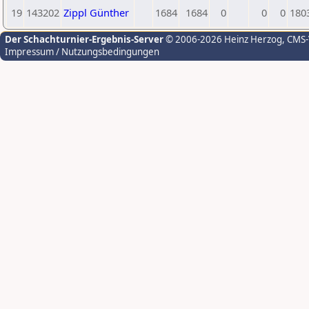
19
143202
Zippl Günther
1684
1684
0
0
0
180
Der Schachturnier-Ergebnis-Server
© 2006-2026 Heinz Herzog
, CMS
Impressum / Nutzungsbedingungen