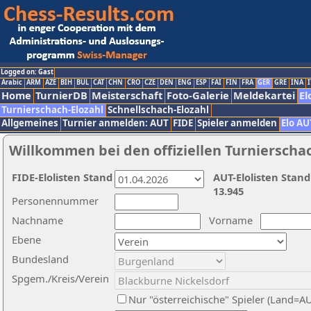
Logged on: Gast
Arabic
ARM
AZE
BIH
BUL
CAT
CHN
CRO
CZE
DEN
ENG
ESP
FAI
FIN
FRA
GER
GRE
INA
I
Home
TurnierDB
Meisterschaft
Foto-Galerie
Meldekartei
El
Turnierschach-Elozahl
Schnellschach-Elozahl
Allgemeines
Turnier anmelden: AUT
FIDE
Spieler anmelden
Elo AU
Willkommen bei den offiziellen Turnierscha
FIDE-Elolisten Stand
AUT-Elolisten Stand
13.945
Personennummer
Nachname
Vorname
Ebene
Bundesland
Spgem./Kreis/Verein
Nur "österreichische" Spieler (Land=A