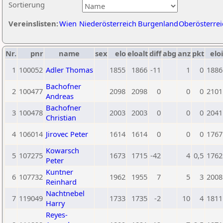
Sortierung
Vereinslisten:
Wien
Niederösterreich
Burgenland
Oberösterrei
Nr.
pnr
name
sex
elo
eloalt
diff
abg
anz
pkt
eloi
1
100052
Adler Thomas
1855
1866
-11
1
0
1886
Bachofner
2
100477
2098
2098
0
0
0
2101
Andreas
Bachofner
3
100478
2003
2003
0
0
0
2041
Christian
4
106014
Jirovec Peter
1614
1614
0
0
0
1767
Kowarsch
5
107275
1673
1715
-42
4
0,5
1762
Peter
Kuntner
6
107732
1962
1955
7
5
3
2008
Reinhard
Nachtnebel
7
119049
1733
1735
-2
10
4
1811
Harry
Reyes-