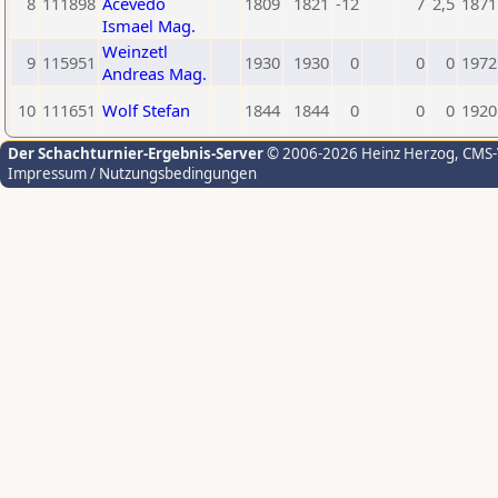
8
111898
Acevedo
1809
1821
-12
7
2,5
1871
Ismael Mag.
Weinzetl
9
115951
1930
1930
0
0
0
1972
Andreas Mag.
10
111651
Wolf Stefan
1844
1844
0
0
0
1920
Der Schachturnier-Ergebnis-Server
© 2006-2026 Heinz Herzog
, CMS
Impressum / Nutzungsbedingungen