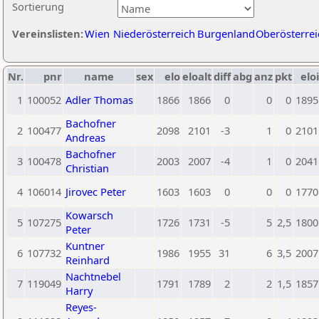
Sortierung
Vereinslisten:
Wien
Niederösterreich
Burgenland
Oberösterrei
Nr.
pnr
name
sex
elo
eloalt
diff
abg
anz
pkt
eloi
1
100052
Adler Thomas
1866
1866
0
0
0
1895
Bachofner
2
100477
2098
2101
-3
1
0
2101
Andreas
Bachofner
3
100478
2003
2007
-4
1
0
2041
Christian
4
106014
Jirovec Peter
1603
1603
0
0
0
1770
Kowarsch
5
107275
1726
1731
-5
5
2,5
1800
Peter
Kuntner
6
107732
1986
1955
31
6
3,5
2007
Reinhard
Nachtnebel
7
119049
1791
1789
2
2
1,5
1857
Harry
Reyes-