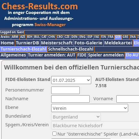
Logged on: Gast
Arabic
ARM
AZE
BIH
BUL
CAT
CHN
CRO
CZE
DEN
ENG
ESP
FAI
FIN
FRA
GER
GRE
INA
I
Home
TurnierDB
Meisterschaft
Foto-Galerie
Meldekartei
El
Turnierschach-Elozahl
Schnellschach-Elozahl
Allgemeines
Turnier anmelden: AUT
FIDE
Spieler anmelden
Elo AU
Willkommen bei den offiziellen Turnierscha
FIDE-Elolisten Stand
AUT-Elolisten Stand
7.518
Personennummer
Nachname
Vorname
Ebene
Bundesland
Spgem./Kreis/Verein
Nur "österreichische" Spieler (Land=A