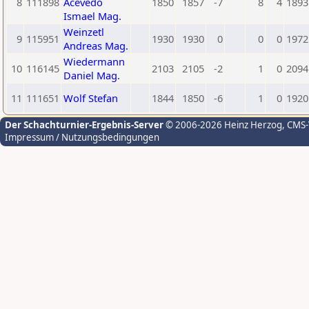
8
111898
Acevedo
1850
1857
-7
8
4
1893
Ismael Mag.
Weinzetl
9
115951
1930
1930
0
0
0
1972
Andreas Mag.
Wiedermann
10
116145
2103
2105
-2
1
0
2094
Daniel Mag.
11
111651
Wolf Stefan
1844
1850
-6
1
0
1920
Der Schachturnier-Ergebnis-Server
© 2006-2026 Heinz Herzog
, CMS
Impressum / Nutzungsbedingungen