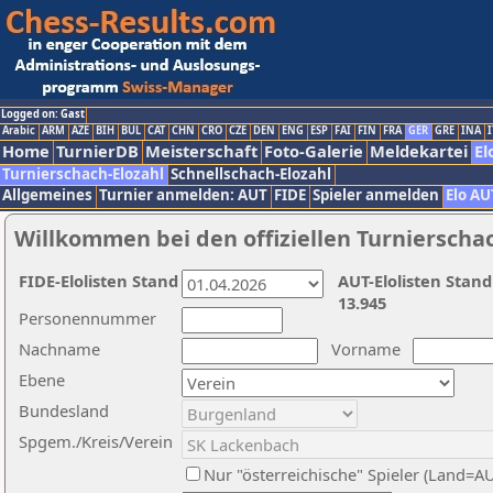
Logged on: Gast
Arabic
ARM
AZE
BIH
BUL
CAT
CHN
CRO
CZE
DEN
ENG
ESP
FAI
FIN
FRA
GER
GRE
INA
I
Home
TurnierDB
Meisterschaft
Foto-Galerie
Meldekartei
El
Turnierschach-Elozahl
Schnellschach-Elozahl
Allgemeines
Turnier anmelden: AUT
FIDE
Spieler anmelden
Elo AU
Willkommen bei den offiziellen Turnierscha
FIDE-Elolisten Stand
AUT-Elolisten Stand
13.945
Personennummer
Nachname
Vorname
Ebene
Bundesland
Spgem./Kreis/Verein
Nur "österreichische" Spieler (Land=A