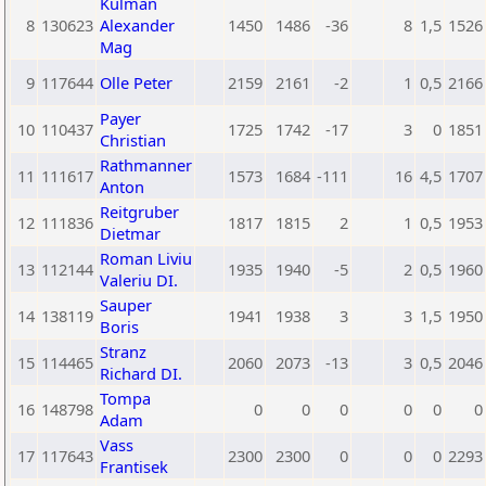
Kulman
8
130623
Alexander
1450
1486
-36
8
1,5
1526
Mag
9
117644
Olle Peter
2159
2161
-2
1
0,5
2166
Payer
10
110437
1725
1742
-17
3
0
1851
Christian
Rathmanner
11
111617
1573
1684
-111
16
4,5
1707
Anton
Reitgruber
12
111836
1817
1815
2
1
0,5
1953
Dietmar
Roman Liviu
13
112144
1935
1940
-5
2
0,5
1960
Valeriu DI.
Sauper
14
138119
1941
1938
3
3
1,5
1950
Boris
Stranz
15
114465
2060
2073
-13
3
0,5
2046
Richard DI.
Tompa
16
148798
0
0
0
0
0
0
Adam
Vass
17
117643
2300
2300
0
0
0
2293
Frantisek