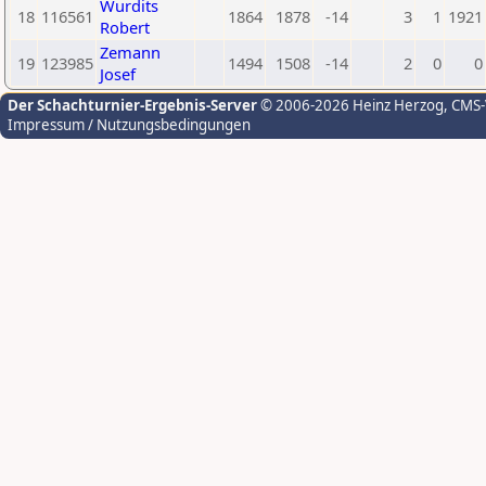
Wurdits
18
116561
1864
1878
-14
3
1
1921
Robert
Zemann
19
123985
1494
1508
-14
2
0
0
Josef
Der Schachturnier-Ergebnis-Server
© 2006-2026 Heinz Herzog
, CMS
Impressum / Nutzungsbedingungen