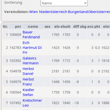
Sortierung
Vereinslisten:
Wien
Niederösterreich
Burgenland
Oberösterrei
Nr.
pnr
name
sex
elo
eloalt
diff
abg
anz
pkt
eloi
Bauer
1
100609
1765
1765
0
0
0
0
Ferdinand
Eich
2
142783
Hartmut DI
1423
1426
-3
3
0,5
1622
FH
Galavics
3
103392
1769
1772
-3
3
1
1818
Hermann
Herbst
4
104978
2181
2181
0
0
0
2192
Daniel
Herbst
5
104979
1448
1456
-8
1
0
0
Franz
Kiedler
6
106564
1759
1759
0
0
0
0
Stefan
Kretschmer
7
107492
1822
1840
-18
2
0
1888
Leo