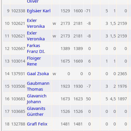
Oliver
9
102338
Eglsäer Karl
1529
1600
-71
5
1
0
Exler
10
102621
w
2173
2181
-8
3
1,5
2159
Veronika
Exler
11
102621
w
2173
2181
-8
3
1,5
2159
Veronika
Farkas
12
102667
1389
1389
0
0
0
0
Franz DI.
Floiger
13
103014
1675
1669
6
1
1
0
Rene
14
137931
Gaal Zsoka
w
0
0
0
0
0
2365
Gaubmann
15
103506
1923
1930
-7
3
2
1976
Thomas
Glavanich
16
103683
1673
1623
50
5
4,5
1897
Johann
Glavanits
17
103685
1526
1526
0
0
0
0
Günther
18
132788
Grafl Felix
1481
1481
0
0
0
0