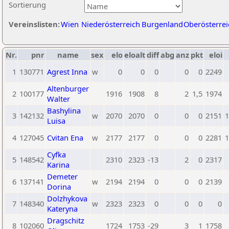
Sortierung
Vereinslisten:
Wien
Niederösterreich
Burgenland
Oberösterrei
Nr.
pnr
name
sex
elo
eloalt
diff
abg
anz
pkt
eloi
1
130771
Agrest Inna
w
0
0
0
0
0
2249
Altenburger
2
100177
1916
1908
8
2
1,5
1974
Walter
Bashylina
3
142132
w
2070
2070
0
0
0
2151
1
Luisa
4
127045
Cvitan Ena
w
2177
2177
0
0
0
2281
1
Cyfka
5
148542
2310
2323
-13
2
0
2317
Karina
Demeter
6
137141
w
2194
2194
0
0
0
2139
Dorina
Dolzhykova
7
148340
w
2323
2323
0
0
0
0
Kateryna
Dragschitz
8
102060
1724
1753
-29
3
1
1758