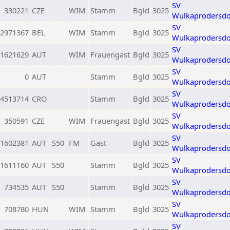
SV
330221
CZE
WIM
Stamm
Bgld
3025
Wulkaprodersdo
SV
2971367
BEL
WIM
Stamm
Bgld
3025
Wulkaprodersdo
SV
1621629
AUT
WIM
Frauengast
Bgld
3025
Wulkaprodersdo
SV
0
AUT
Stamm
Bgld
3025
Wulkaprodersdo
SV
4513714
CRO
Stamm
Bgld
3025
Wulkaprodersdo
SV
350591
CZE
WIM
Frauengast
Bgld
3025
Wulkaprodersdo
SV
1602381
AUT
S50
FM
Gast
Bgld
3025
Wulkaprodersdo
SV
1611160
AUT
S50
Stamm
Bgld
3025
Wulkaprodersdo
SV
734535
AUT
S50
Stamm
Bgld
3025
Wulkaprodersdo
SV
708780
HUN
WIM
Stamm
Bgld
3025
Wulkaprodersdo
SV