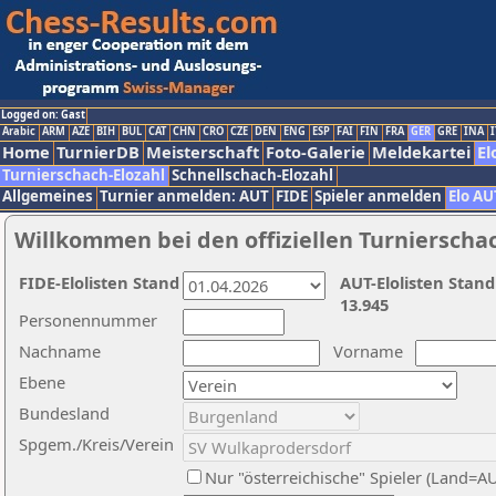
Logged on: Gast
Arabic
ARM
AZE
BIH
BUL
CAT
CHN
CRO
CZE
DEN
ENG
ESP
FAI
FIN
FRA
GER
GRE
INA
I
Home
TurnierDB
Meisterschaft
Foto-Galerie
Meldekartei
El
Turnierschach-Elozahl
Schnellschach-Elozahl
Allgemeines
Turnier anmelden: AUT
FIDE
Spieler anmelden
Elo AU
Willkommen bei den offiziellen Turnierscha
FIDE-Elolisten Stand
AUT-Elolisten Stand
13.945
Personennummer
Nachname
Vorname
Ebene
Bundesland
Spgem./Kreis/Verein
Nur "österreichische" Spieler (Land=A