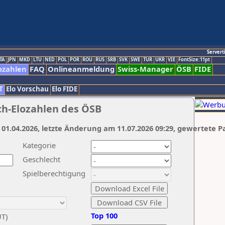
Servert
TA
JPN
MKD
LTU
NED
POL
POR
ROU
RUS
SRB
SVK
SWE
TUR
UKR
VIE
FontSize:11pt
ozahlen
FAQ
Onlineanmeldung
Swiss-Manager
ÖSB
FIDE
T
Elo Vorschau
Elo FIDE
ch-Elozahlen des ÖSB
 01.04.2026, letzte Änderung am 11.07.2026 09:29, gewertete P
Kategorie
Geschlecht
Spielberechtigung
Top 100
UT)