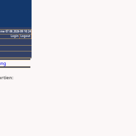
ime 07.08.2026 09:10:24
Login
Logout
artien: