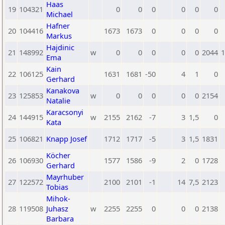
Haas
19
104321
0
0
0
0
0
0
Michael
Hafner
20
104416
1673
1673
0
0
0
0
Markus
Hajdinic
21
148992
w
0
0
0
0
0
2044
1
Ema
Kain
22
106125
1631
1681
-50
4
1
0
Gerhard
Kanakova
23
125853
w
0
0
0
0
0
2154
Natalie
Karacsonyi
24
144915
w
2155
2162
-7
3
1,5
0
Kata
25
106821
Knapp Josef
1712
1717
-5
3
1,5
1831
Köcher
26
106930
1577
1586
-9
2
0
1728
Gerhard
Mayrhuber
27
122572
2100
2101
-1
14
7,5
2123
Tobias
Mihok-
28
119508
Juhasz
w
2255
2255
0
0
0
2138
Barbara