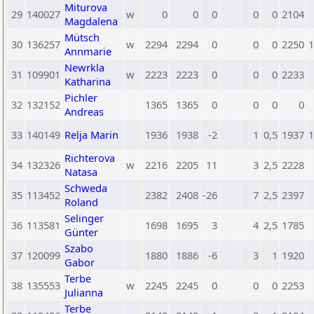
Miturova
29
140027
w
0
0
0
0
0
2104
Magdalena
Mütsch
30
136257
w
2294
2294
0
0
0
2250
1
Annmarie
Newrkla
31
109901
w
2223
2223
0
0
0
2233
Katharina
Pichler
32
132152
1365
1365
0
0
0
0
Andreas
33
140149
Relja Marin
1936
1938
-2
1
0,5
1937
1
Richterova
34
132326
w
2216
2205
11
3
2,5
2228
Natasa
Schweda
35
113452
2382
2408
-26
7
2,5
2397
Roland
Selinger
36
113581
1698
1695
3
4
2,5
1785
Günter
Szabo
37
120099
1880
1886
-6
3
1
1920
Gabor
Terbe
38
135553
w
2245
2245
0
0
0
2253
Julianna
Terbe