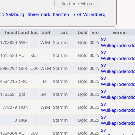
ch
Salzburg
Steiermark
Kärnten
Tirol
Vorarlberg
fideid
Land
kat
titel
art
bdld
vnr
verein
SV
1708830
SWE
WIM
Stamm
Bgld
3025
Wulkaprodersdo
SV
1612530
AUT
S65
Stamm
Bgld
3025
Wulkaprodersdo
SV
2983292
GER
U20
WFM
Stamm
Bgld
3025
Wulkaprodersdo
SV
4534215
CRO
FM
Stamm
Bgld
3025
Wulkaprodersdo
SV
1122681
pol
IM
Stamm
Bgld
3025
Wulkaprodersdo
SV
778079
HUN
WIM
Stamm
Bgld
3025
Wulkaprodersdo
SV
0
UKR
Stamm
Bgld
3025
Wulkaprodersdo
SV
1634364
AUT
S50
Stamm
Bgld
3025