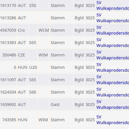
SV
1613170
AUT
S50
Stamm
Bgld
3025
Wulkaprodersdo
SV
1613286
AUT
Stamm
Bgld
3025
Wulkaprodersdo
SV
4567059
Cro
WCM
Stamm
Bgld
3025
Wulkaprodersdo
SV
1613383
AUT
S65
Stamm
Bgld
3025
Wulkaprodersdo
SV
350486
CZE
WIM
Stamm
Bgld
3025
Wulkaprodersdo
SV
0
HUN
U20
Stamm
Bgld
3025
Wulkaprodersdo
SV
1611097
AUT
S65
Stamm
Bgld
3025
Wulkaprodersdo
SV
1624334
AUT
S60
Stamm
Bgld
3025
Wulkaprodersdo
SV
1639692
AUT
Gast
Bgld
3025
Wulkaprodersdo
SV
743585
HUN
WIM
Stamm
Bgld
3025
Wulkaprodersdo