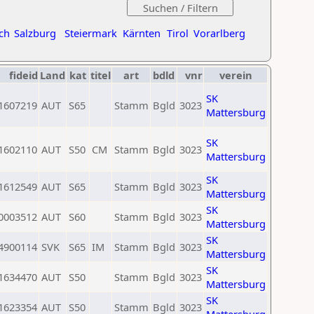
ch
Salzburg
Steiermark
Kärnten
Tirol
Vorarlberg
fideid
Land
kat
titel
art
bdld
vnr
verein
SK
1607219
AUT
S65
Stamm
Bgld
3023
Mattersburg
SK
1602110
AUT
S50
CM
Stamm
Bgld
3023
Mattersburg
SK
1612549
AUT
S65
Stamm
Bgld
3023
Mattersburg
SK
0003512
AUT
S60
Stamm
Bgld
3023
Mattersburg
SK
4900114
SVK
S65
IM
Stamm
Bgld
3023
Mattersburg
SK
1634470
AUT
S50
Stamm
Bgld
3023
Mattersburg
SK
1623354
AUT
S50
Stamm
Bgld
3023