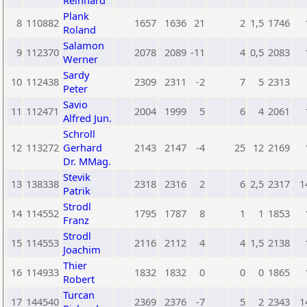
Reinhard
Plank
8
110882
1657
1636
21
2
1,5
1746
Roland
Salamon
9
112370
2078
2089
-11
4
0,5
2083
Werner
Sardy
10
112438
2309
2311
-2
7
5
2313
Peter
Savio
11
112471
2004
1999
5
6
4
2061
Alfred Jun.
Schroll
12
113272
Gerhard
2143
2147
-4
25
12
2169
Dr. MMag.
Stevik
13
138338
2318
2316
2
6
2,5
2317
1
Patrik
Strodl
14
114552
1795
1787
8
1
1
1853
Franz
Strodl
15
114553
2116
2112
4
4
1,5
2138
Joachim
Thier
16
114933
1832
1832
0
0
0
1865
Robert
Turcan
17
144540
2369
2376
-7
5
2
2343
1