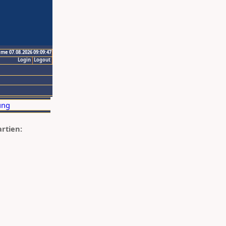
ime 07.08.2026 09:09:47
Login
Logout
artien: