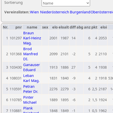
Sortierung
Vereinslisten:
Wien
Niederösterreich
Burgenland
Oberösterrei
Nr.
pnr
name
sex
elo
eloalt
diff
abg
anz
pkt
eloi
Braun
1
101297
Karl-Heinz
2001
1987
14
6
4
2053
Mag.
Brod
2
101368
Manfred
2099
2101
-2
5
2
2110
DI.
Ganauser
3
103430
1913
1886
27
5
4
1938
Eduard
Leban
4
108031
1831
1840
-9
4
2
1918
53
Karl Mag.
Petran
5
110591
2276
2279
-3
6
2,5
2187
1
Peter Dr.
Pinter
6
110785
1889
1895
-6
2
1,5
1924
Michael
Plank
7
110881
1848
1849
-1
1
0,5
1962