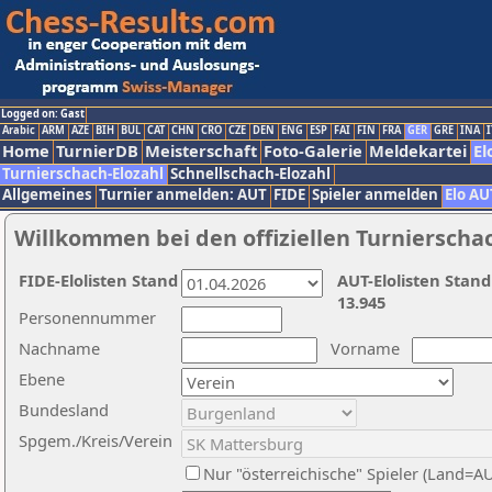
Logged on: Gast
Arabic
ARM
AZE
BIH
BUL
CAT
CHN
CRO
CZE
DEN
ENG
ESP
FAI
FIN
FRA
GER
GRE
INA
I
Home
TurnierDB
Meisterschaft
Foto-Galerie
Meldekartei
El
Turnierschach-Elozahl
Schnellschach-Elozahl
Allgemeines
Turnier anmelden: AUT
FIDE
Spieler anmelden
Elo AU
Willkommen bei den offiziellen Turnierscha
FIDE-Elolisten Stand
AUT-Elolisten Stand
13.945
Personennummer
Nachname
Vorname
Ebene
Bundesland
Spgem./Kreis/Verein
Nur "österreichische" Spieler (Land=A