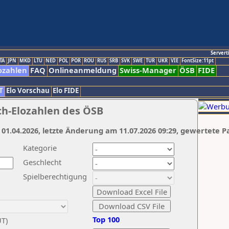
Servert
TA
JPN
MKD
LTU
NED
POL
POR
ROU
RUS
SRB
SVK
SWE
TUR
UKR
VIE
FontSize:11pt
ozahlen
FAQ
Onlineanmeldung
Swiss-Manager
ÖSB
FIDE
T
Elo Vorschau
Elo FIDE
ch-Elozahlen des ÖSB
 01.04.2026, letzte Änderung am 11.07.2026 09:29, gewertete P
Kategorie
Geschlecht
Spielberechtigung
Top 100
UT)