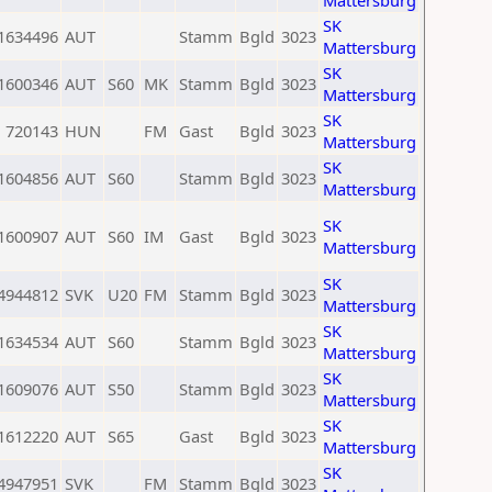
Mattersburg
SK
1634496
AUT
Stamm
Bgld
3023
Mattersburg
SK
1600346
AUT
S60
MK
Stamm
Bgld
3023
Mattersburg
SK
720143
HUN
FM
Gast
Bgld
3023
Mattersburg
SK
1604856
AUT
S60
Stamm
Bgld
3023
Mattersburg
SK
1600907
AUT
S60
IM
Gast
Bgld
3023
Mattersburg
SK
4944812
SVK
U20
FM
Stamm
Bgld
3023
Mattersburg
SK
1634534
AUT
S60
Stamm
Bgld
3023
Mattersburg
SK
1609076
AUT
S50
Stamm
Bgld
3023
Mattersburg
SK
1612220
AUT
S65
Gast
Bgld
3023
Mattersburg
SK
4947951
SVK
FM
Stamm
Bgld
3023