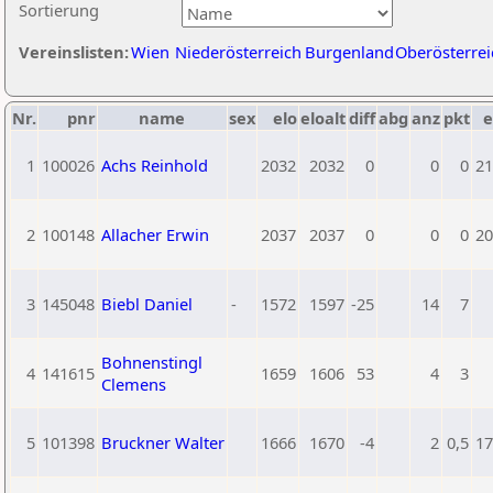
Sortierung
Vereinslisten:
Wien
Niederösterreich
Burgenland
Oberösterrei
Nr.
pnr
name
sex
elo
eloalt
diff
abg
anz
pkt
e
1
100026
Achs Reinhold
2032
2032
0
0
0
21
2
100148
Allacher Erwin
2037
2037
0
0
0
20
3
145048
Biebl Daniel
-
1572
1597
-25
14
7
Bohnenstingl
4
141615
1659
1606
53
4
3
Clemens
5
101398
Bruckner Walter
1666
1670
-4
2
0,5
17