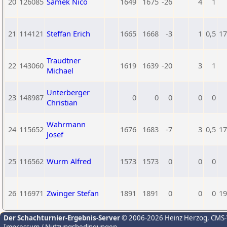
20
126085
Samek Nico
1649
1675
-26
4
1
21
114121
Steffan Erich
1665
1668
-3
1
0,5
17
Traudtner
22
143060
1619
1639
-20
3
1
Michael
Unterberger
23
148987
0
0
0
0
0
Christian
Wahrmann
24
115652
1676
1683
-7
3
0,5
17
Josef
25
116562
Wurm Alfred
1573
1573
0
0
0
26
116971
Zwinger Stefan
1891
1891
0
0
0
19
Der Schachturnier-Ergebnis-Server
© 2006-2026 Heinz Herzog
, CMS