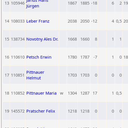
Jarius Hans
13
105946
1867
1885
-18
6
2
19
Jürgen
14
108033
Leber Franz
2038
2050
-12
4
0,5
20
15
138734
Novotny Ales Dr.
1668
1660
8
1
1
16
110610
Petsch Erwin
1780
1787
-7
1
0
18
Pittnauer
17
110851
1703
1703
0
0
0
Helmut
18
110852
Pittnauer Maria
w
1304
1287
17
1
0,5
19
145572
Pratscher Felix
1218
1218
0
0
0