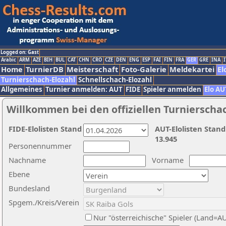
Logged on: Gast
Arabic
ARM
AZE
BIH
BUL
CAT
CHN
CRO
CZE
DEN
ENG
ESP
FAI
FIN
FRA
GER
GRE
INA
I
Home
TurnierDB
Meisterschaft
Foto-Galerie
Meldekartei
El
Turnierschach-Elozahl
Schnellschach-Elozahl
Allgemeines
Turnier anmelden: AUT
FIDE
Spieler anmelden
Elo AU
Willkommen bei den offiziellen Turnierscha
FIDE-Elolisten Stand
AUT-Elolisten Stand
13.945
Personennummer
Nachname
Vorname
Ebene
Bundesland
Spgem./Kreis/Verein
Nur "österreichische" Spieler (Land=A