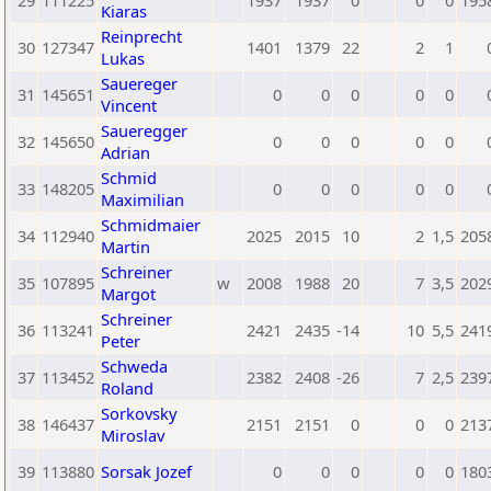
29
111225
1937
1937
0
0
0
195
Kiaras
Reinprecht
30
127347
1401
1379
22
2
1
Lukas
Sauereger
31
145651
0
0
0
0
0
Vincent
Saueregger
32
145650
0
0
0
0
0
Adrian
Schmid
33
148205
0
0
0
0
0
Maximilian
Schmidmaier
34
112940
2025
2015
10
2
1,5
205
Martin
Schreiner
35
107895
w
2008
1988
20
7
3,5
202
Margot
Schreiner
36
113241
2421
2435
-14
10
5,5
241
Peter
Schweda
37
113452
2382
2408
-26
7
2,5
239
Roland
Sorkovsky
38
146437
2151
2151
0
0
0
213
Miroslav
39
113880
Sorsak Jozef
0
0
0
0
0
180