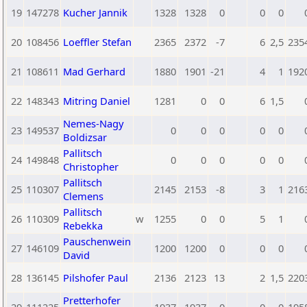
19
147278
Kucher Jannik
1328
1328
0
0
0
20
108456
Loeffler Stefan
2365
2372
-7
6
2,5
235
21
108611
Mad Gerhard
1880
1901
-21
4
1
192
22
148343
Mitring Daniel
1281
0
0
6
1,5
Nemes-Nagy
23
149537
0
0
0
0
0
Boldizsar
Pallitsch
24
149848
0
0
0
0
0
Christopher
Pallitsch
25
110307
2145
2153
-8
3
1
216
Clemens
Pallitsch
26
110309
w
1255
0
0
5
1
Rebekka
Pauschenwein
27
146109
1200
1200
0
0
0
David
28
136145
Pilshofer Paul
2136
2123
13
2
1,5
220
Pretterhofer