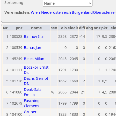
Sortierung
Vereinslisten:
Wien
Niederösterreich
Burgenland
Oberösterrei
Nr.
pnr
name
sex
elo
eloalt
diff
abg
anz
pkt
elo
1
100528
Balinov Ilia
2358
2372
-14
17
9,5
238
2
100539
Banas Jan
0
0
0
0
0
216
3
145249
Beles Milan
2045
2045
0
0
0
206
Böcskör Ernst
4
101111
1791
1790
1
2
1
174
Dr.
Dachs Gernot
5
101726
1662
1660
2
1
0,5
DI.
Deak-Sala
6
141080
w
2065
2044
21
7
4,5
208
Emilia
Fasching
7
102679
1799
1799
0
0
0
Clemens
Gruber
8
104100
1833
1833
0
0
0
194