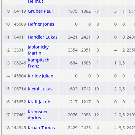
Helmut
9
104119
Gruber Paul
1875
1882
-7
3
1
191
10
145689
Hafner Jonas
0
0
0
0
0
11
104611
Handler Lukas
2421
2421
0
0
0
243
Jablonicky
12
123311
2354
2351
3
4
2
235
Martin
Kampitsch
13
106246
1684
1685
-1
1
0,5
Franz
14
145804
Kirilov Julian
0
0
0
0
0
15
106714
Kleinl Lukas
1693
1712
-19
2
0,5
16
145652
Kraft Jakob
1217
1217
0
0
0
Kremsner
17
107461
2076
2088
-12
2
0,5
210
Andreas
18
144345
Krnan Tomas
2429
2425
4
4
3,5
242