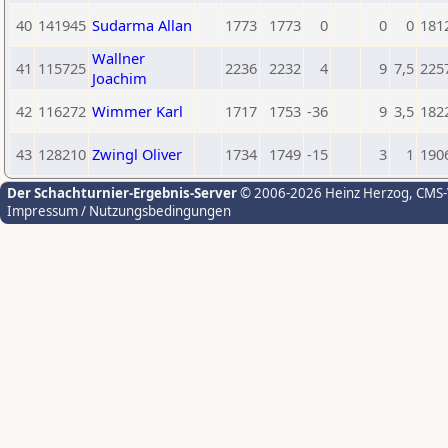
40
141945
Sudarma Allan
1773
1773
0
0
0
181
Wallner
41
115725
2236
2232
4
9
7,5
225
Joachim
42
116272
Wimmer Karl
1717
1753
-36
9
3,5
182
43
128210
Zwingl Oliver
1734
1749
-15
3
1
190
Der Schachturnier-Ergebnis-Server
© 2006-2026 Heinz Herzog
, CMS
Impressum / Nutzungsbedingungen