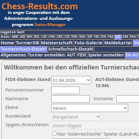
Logged on: Gast
Arabic
ARM
AZE
BIH
BUL
CAT
CHN
CRO
CZE
DEN
ENG
ESP
FAI
FIN
FRA
GER
GRE
INA
I
Home
TurnierDB
Meisterschaft
Foto-Galerie
Meldekartei
El
Turnierschach-Elozahl
Schnellschach-Elozahl
Allgemeines
Turnier anmelden: AUT
FIDE
Spieler anmelden
Elo AU
Willkommen bei den offiziellen Turnierscha
FIDE-Elolisten Stand
AUT-Elolisten Stand
13.945
Personennummer
Nachname
Vorname
Ebene
Bundesland
Spgem./Kreis/Verein
Nur "österreichische" Spieler (Land=A