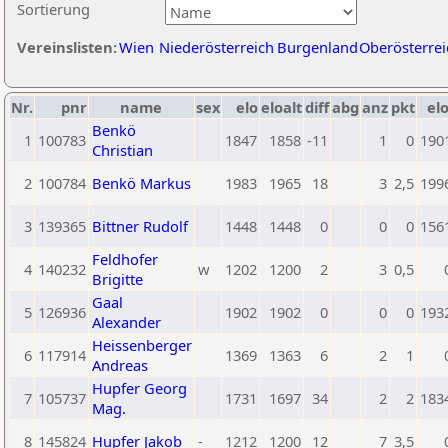
Sortierung
Vereinslisten:
Wien
Niederösterreich
Burgenland
Oberösterrei
Nr.
pnr
name
sex
elo
eloalt
diff
abg
anz
pkt
elo
Benkö
1
100783
1847
1858
-11
1
0
190
Christian
2
100784
Benkö Markus
1983
1965
18
3
2,5
199
3
139365
Bittner Rudolf
1448
1448
0
0
0
156
Feldhofer
4
140232
w
1202
1200
2
3
0,5
Brigitte
Gaal
5
126936
1902
1902
0
0
0
193
Alexander
Heissenberger
6
117914
1369
1363
6
2
1
Andreas
Hupfer Georg
7
105737
1731
1697
34
2
2
183
Mag.
8
145824
Hupfer Jakob
-
1212
1200
12
7
3,5