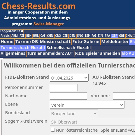
Logged on: Gast
Arabic
ARM
AZE
BIH
BUL
CAT
CHN
CRO
CZE
DEN
ENG
ESP
FAI
FIN
FRA
GER
GRE
INA
I
Home
TurnierDB
Meisterschaft
Foto-Galerie
Meldekartei
El
Turnierschach-Elozahl
Schnellschach-Elozahl
Allgemeines
Turnier anmelden: AUT
FIDE
Spieler anmelden
Elo AU
Willkommen bei den offiziellen Turnierscha
FIDE-Elolisten Stand
AUT-Elolisten Stand
13.945
Personennummer
Nachname
Vorname
Ebene
Bundesland
Spgem./Kreis/Verein
Nur "österreichische" Spieler (Land=A