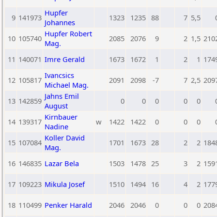
Hupfer
9
141973
1323
1235
88
7
5,5
Johannes
Hupfer Robert
10
105740
2085
2076
9
2
1,5
210
Mag.
11
140071
Imre Gerald
1673
1672
1
2
1
174
Ivancsics
12
105817
2091
2098
-7
7
2,5
209
Michael Mag.
Jahns Emil
13
142859
0
0
0
0
0
August
Kirnbauer
14
139317
w
1422
1422
0
0
0
Nadine
Koller David
15
107084
1701
1673
28
2
2
184
Mag.
16
146835
Lazar Bela
1503
1478
25
3
2
159
17
109223
Mikula Josef
1510
1494
16
4
2
177
18
110499
Penker Harald
2046
2046
0
0
0
208