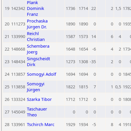
Plank
19
142342
Dominik
1736
1714
22
2
1,5
178
Franz
Prochaska
20
111273
1890
1890
0
0
0
193
Jürgen Dr.
Reichl
21
133990
1587
1573
14
6
4
Christian
Schembera
22
148668
1648
1654
-6
4
2
173
Joerg
Singscheidt
23
148434
1273
1308
-35
2
0
Dirk
24
113857
Somogyi Adolf
1694
1694
0
0
0
184
Somogyi
25
113858
1822
1815
7
1
0,5
192
Jürgen
26
133324
Szarka Tibor
1712
1712
0
0
0
180
Taschauer
27
145049
0
0
0
0
0
Theo
28
133961
Tschirch Marc
1929
1934
-5
8
4
191