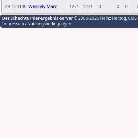
29
124130
Wessely Marc
1271
1271
0
0
0
Der Schachturnier-Ergebnis-Server
© 2006-2026 Heinz Herzog
, CMS
Impressum / Nutzungsbedingungen