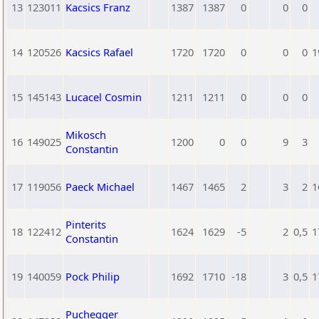
13
123011
Kacsics Franz
1387
1387
0
0
0
14
120526
Kacsics Rafael
1720
1720
0
0
0
1
15
145143
Lucacel Cosmin
1211
1211
0
0
0
Mikosch
16
149025
1200
0
0
9
3
Constantin
17
119056
Paeck Michael
1467
1465
2
3
2
1
Pinterits
18
122412
1624
1629
-5
2
0,5
1
Constantin
19
140059
Pock Philip
1692
1710
-18
3
0,5
1
Puchegger