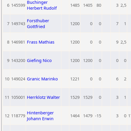
Buchinger
6
145599
1485
1405
80
3
2,5
Herbert Rudolf
Forsthuber
7
149743
1200
0
0
7
1
Gottfried
8
146981
Frass Mathias
1200
0
0
9
2,5
9
143200
Giefing Nico
1200
1200
0
0
0
10
149024
Granic Marinko
1221
0
0
6
2
11
105001
Herrklotz Walter
1529
1529
0
3
1
Hintenberger
12
118779
1464
1479
-15
3
0
1
Johann Erwin