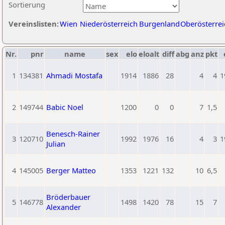
Sortierung
Vereinslisten:
Wien
Niederösterreich
Burgenland
Oberösterrei
Nr.
pnr
name
sex
elo
eloalt
diff
abg
anz
pkt
1
134381
Ahmadi Mostafa
1914
1886
28
4
4
1
2
149744
Babic Noel
1200
0
0
7
1,5
Benesch-Rainer
3
120710
1992
1976
16
4
3
1
Julian
4
145005
Berger Matteo
1353
1221
132
10
6,5
Bröderbauer
5
146778
1498
1420
78
15
7
Alexander