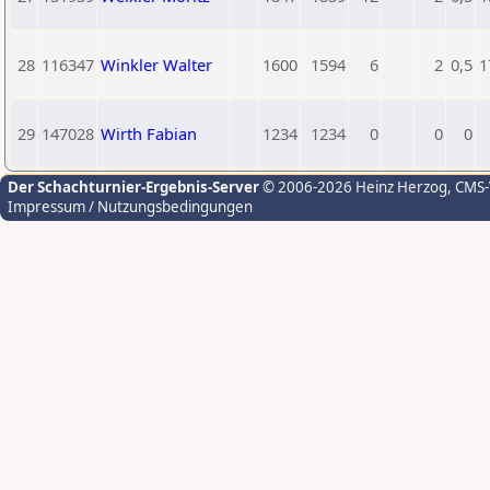
28
116347
Winkler Walter
1600
1594
6
2
0,5
1
29
147028
Wirth Fabian
1234
1234
0
0
0
Der Schachturnier-Ergebnis-Server
© 2006-2026 Heinz Herzog
, CMS
Impressum / Nutzungsbedingungen