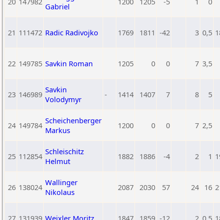
20
147982
1200
1205
-5
1
0
Gabriel
21
111472
Radic Radivojko
1769
1811
-42
3
0,5
1
22
149785
Savkin Roman
1205
0
0
7
3,5
Savkin
23
146989
-
1414
1407
7
8
5
Volodymyr
Scheichenberger
24
149784
1200
0
0
7
2,5
Markus
Schleischitz
25
112854
1882
1886
-4
2
1
1
Helmut
Wallinger
26
138024
2087
2030
57
24
16
2
Nikolaus
27
131939
Weixler Moritz
1847
1859
-12
2
0,5
1