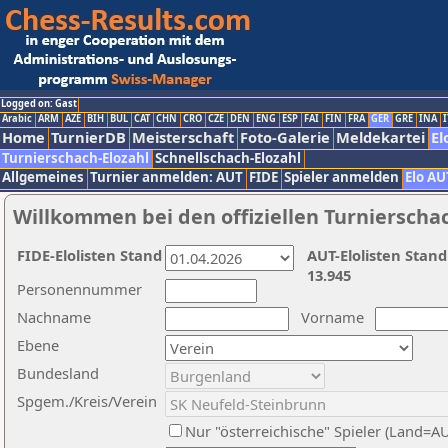
Logged on: Gast
Arabic
ARM
AZE
BIH
BUL
CAT
CHN
CRO
CZE
DEN
ENG
ESP
FAI
FIN
FRA
GER
GRE
INA
I
Home
TurnierDB
Meisterschaft
Foto-Galerie
Meldekartei
El
Turnierschach-Elozahl
Schnellschach-Elozahl
Allgemeines
Turnier anmelden: AUT
FIDE
Spieler anmelden
Elo AU
Willkommen bei den offiziellen Turnierscha
FIDE-Elolisten Stand
AUT-Elolisten Stand
13.945
Personennummer
Nachname
Vorname
Ebene
Bundesland
Spgem./Kreis/Verein
Nur "österreichische" Spieler (Land=A