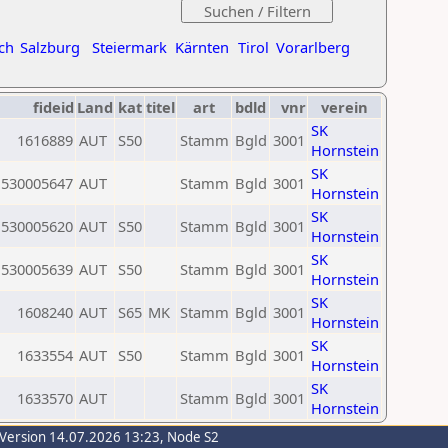
ch
Salzburg
Steiermark
Kärnten
Tirol
Vorarlberg
fideid
Land
kat
titel
art
bdld
vnr
verein
SK
1616889
AUT
S50
Stamm
Bgld
3001
Hornstein
SK
530005647
AUT
Stamm
Bgld
3001
Hornstein
SK
530005620
AUT
S50
Stamm
Bgld
3001
Hornstein
SK
530005639
AUT
S50
Stamm
Bgld
3001
Hornstein
SK
1608240
AUT
S65
MK
Stamm
Bgld
3001
Hornstein
SK
1633554
AUT
S50
Stamm
Bgld
3001
Hornstein
SK
1633570
AUT
Stamm
Bgld
3001
Hornstein
-Version 14.07.2026 13:23, Node S2