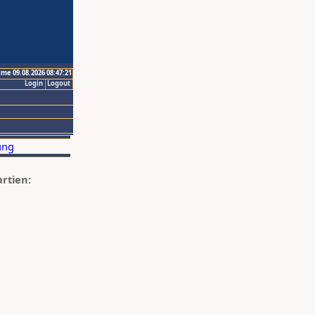
ime 09.08.2026 08:47:21
Login
Logout
artien: