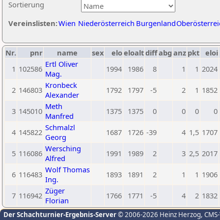
Sortierung
Vereinslisten:
Wien
Niederösterreich
Burgenland
Oberösterrei
Nr.
pnr
name
sex
elo
eloalt
diff
abg
anz
pkt
eloi
Ertl Oliver
1
102586
1994
1986
8
1
1
2024
Mag.
Kronbeck
2
146803
1792
1797
-5
2
1
1852
Alexander
Meth
3
145010
1375
1375
0
0
0
0
Manfred
Schmalzl
4
145822
1687
1726
-39
4
1,5
1707
Georg
Wersching
5
116086
1991
1989
2
3
2,5
2017
Alfred
Wolf Thomas
6
116483
1893
1891
2
1
1
1906
Ing.
Züger
7
116942
1766
1771
-5
4
2
1832
Florian
Der Schachturnier-Ergebnis-Server
© 2006-2026 Heinz Herzog
, CMS