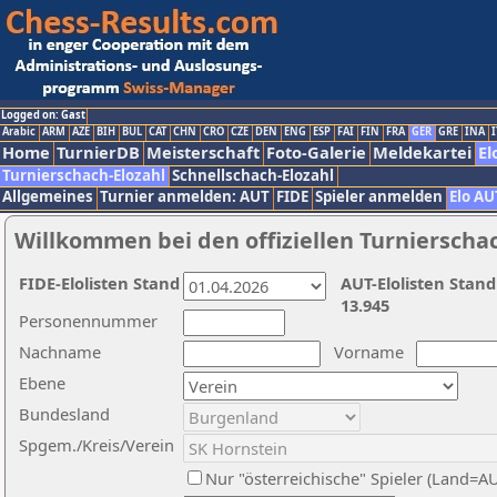
Logged on: Gast
Arabic
ARM
AZE
BIH
BUL
CAT
CHN
CRO
CZE
DEN
ENG
ESP
FAI
FIN
FRA
GER
GRE
INA
I
Home
TurnierDB
Meisterschaft
Foto-Galerie
Meldekartei
El
Turnierschach-Elozahl
Schnellschach-Elozahl
Allgemeines
Turnier anmelden: AUT
FIDE
Spieler anmelden
Elo AU
Willkommen bei den offiziellen Turnierscha
FIDE-Elolisten Stand
AUT-Elolisten Stand
13.945
Personennummer
Nachname
Vorname
Ebene
Bundesland
Spgem./Kreis/Verein
Nur "österreichische" Spieler (Land=A