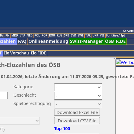
Servert
TA
JPN
MKD
LTU
NED
POL
POR
ROU
RUS
SRB
SVK
SWE
TUR
UKR
VIE
FontSize:11pt
ozahlen
FAQ
Onlineanmeldung
Swiss-Manager
ÖSB
FIDE
T
Elo Vorschau
Elo FIDE
ch-Elozahlen des ÖSB
 01.04.2026, letzte Änderung am 11.07.2026 09:29, gewertete P
Kategorie
Geschlecht
Spielberechtigung
Top 100
UT)