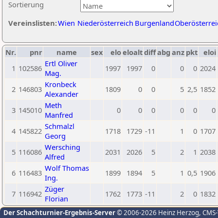
Sortierung
Vereinslisten:
Wien
Niederösterreich
Burgenland
Oberösterrei
Nr.
pnr
name
sex
elo
eloalt
diff
abg
anz
pkt
eloi
Ertl Oliver
1
102586
1997
1997
0
0
0
2024
Mag.
Kronbeck
2
146803
1809
0
0
5
2,5
1852
Alexander
Meth
3
145010
0
0
0
0
0
0
Manfred
Schmalzl
4
145822
1718
1729
-11
1
0
1707
Georg
Wersching
5
116086
2031
2026
5
2
1
2038
Alfred
Wolf Thomas
6
116483
1899
1894
5
1
0,5
1906
Ing.
Züger
7
116942
1762
1773
-11
2
0
1832
Florian
Der Schachturnier-Ergebnis-Server
© 2006-2026 Heinz Herzog
, CMS