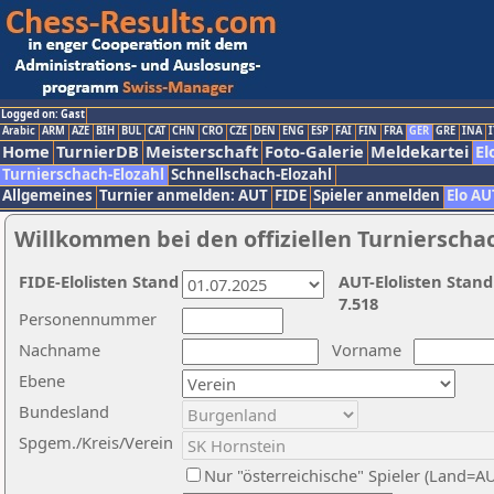
Logged on: Gast
Arabic
ARM
AZE
BIH
BUL
CAT
CHN
CRO
CZE
DEN
ENG
ESP
FAI
FIN
FRA
GER
GRE
INA
I
Home
TurnierDB
Meisterschaft
Foto-Galerie
Meldekartei
El
Turnierschach-Elozahl
Schnellschach-Elozahl
Allgemeines
Turnier anmelden: AUT
FIDE
Spieler anmelden
Elo AU
Willkommen bei den offiziellen Turnierscha
FIDE-Elolisten Stand
AUT-Elolisten Stand
7.518
Personennummer
Nachname
Vorname
Ebene
Bundesland
Spgem./Kreis/Verein
Nur "österreichische" Spieler (Land=A