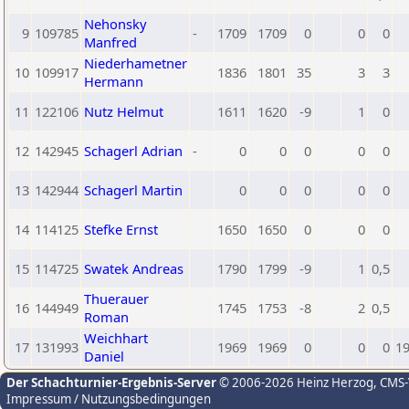
Nehonsky
9
109785
-
1709
1709
0
0
0
Manfred
Niederhametner
10
109917
1836
1801
35
3
3
Hermann
11
122106
Nutz Helmut
1611
1620
-9
1
0
12
142945
Schagerl Adrian
-
0
0
0
0
0
13
142944
Schagerl Martin
0
0
0
0
0
14
114125
Stefke Ernst
1650
1650
0
0
0
15
114725
Swatek Andreas
1790
1799
-9
1
0,5
Thuerauer
16
144949
1745
1753
-8
2
0,5
Roman
Weichhart
17
131993
1969
1969
0
0
0
1
Daniel
Der Schachturnier-Ergebnis-Server
© 2006-2026 Heinz Herzog
, CMS
Impressum / Nutzungsbedingungen