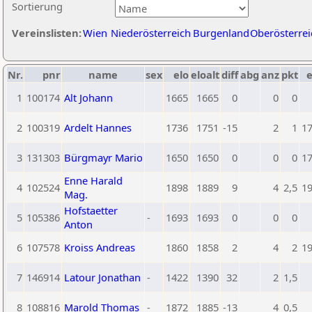
Sortierung
Vereinslisten:
Wien
Niederösterreich
Burgenland
Oberösterrei
Nr.
pnr
name
sex
elo
eloalt
diff
abg
anz
pkt
e
1
100174
Alt Johann
1665
1665
0
0
0
2
100319
Ardelt Hannes
1736
1751
-15
2
1
1
3
131303
Bürgmayr Mario
1650
1650
0
0
0
1
Enne Harald
4
102524
1898
1889
9
4
2,5
1
Mag.
Hofstaetter
5
105386
-
1693
1693
0
0
0
Anton
6
107578
Kroiss Andreas
1860
1858
2
4
2
1
7
146914
Latour Jonathan
-
1422
1390
32
2
1,5
8
108816
Marold Thomas
-
1872
1885
-13
4
0,5