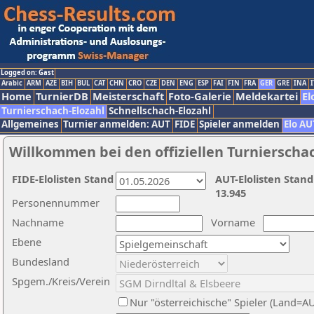
Logged on: Gast
Arabic
ARM
AZE
BIH
BUL
CAT
CHN
CRO
CZE
DEN
ENG
ESP
FAI
FIN
FRA
GER
GRE
INA
I
Home
TurnierDB
Meisterschaft
Foto-Galerie
Meldekartei
El
Turnierschach-Elozahl
Schnellschach-Elozahl
Allgemeines
Turnier anmelden: AUT
FIDE
Spieler anmelden
Elo AU
Willkommen bei den offiziellen Turnierscha
FIDE-Elolisten Stand
AUT-Elolisten Stand
13.945
Personennummer
Nachname
Vorname
Ebene
Bundesland
Spgem./Kreis/Verein
Nur "österreichische" Spieler (Land=A