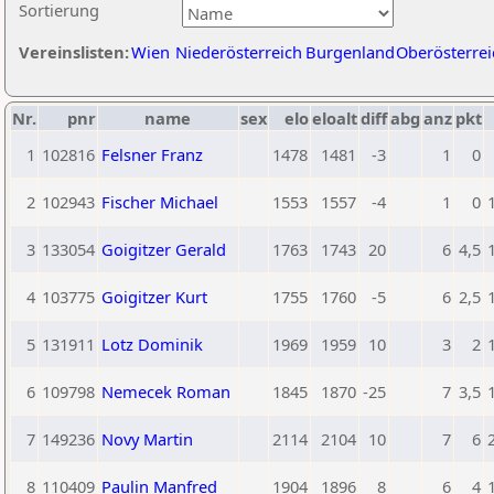
Sortierung
Vereinslisten:
Wien
Niederösterreich
Burgenland
Oberösterrei
Nr.
pnr
name
sex
elo
eloalt
diff
abg
anz
pkt
1
102816
Felsner Franz
1478
1481
-3
1
0
2
102943
Fischer Michael
1553
1557
-4
1
0
3
133054
Goigitzer Gerald
1763
1743
20
6
4,5
4
103775
Goigitzer Kurt
1755
1760
-5
6
2,5
5
131911
Lotz Dominik
1969
1959
10
3
2
6
109798
Nemecek Roman
1845
1870
-25
7
3,5
7
149236
Novy Martin
2114
2104
10
7
6
8
110409
Paulin Manfred
1904
1896
8
6
4