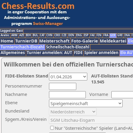
Logged on: Gast
Arabic
ARM
AZE
BIH
BUL
CAT
CHN
CRO
CZE
DEN
ENG
ESP
FAI
FIN
FRA
GER
GRE
INA
I
Home
TurnierDB
Meisterschaft
Foto-Galerie
Meldekartei
El
Turnierschach-Elozahl
Schnellschach-Elozahl
Allgemeines
Turnier anmelden: AUT
FIDE
Spieler anmelden
Elo AU
Willkommen bei den offiziellen Turnierscha
FIDE-Elolisten Stand
AUT-Elolisten Stand
13.945
Personennummer
Nachname
Vorname
Ebene
Bundesland
Spgem./Kreis/Verein
Nur "österreichische" Spieler (Land=A