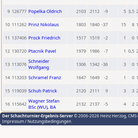
9
126777
Popelka Oldrich
2103
2112
-9
5
3,5
10
111262
Prinz Nikolaus
1803
1840
-37
15
8
11
137406
Prock Friedrich
1517
1519
-2
1
0
12
130720
Ptacnik Pavel
1979
1986
-7
1
0,5
Schneider
13
113076
1306
1342
-36
3
0
Wolfgang
14
113203
Schramel Franz
1647
1649
-2
1
0
15
119039
Schuh Patrick
2120
2111
9
3
3
Wagner Stefan
16
115642
2132
2137
-5
4
2
BSc (WU), BA
Der Schachturnier-Ergebnis-Server
© 2006-2026 Heinz Herzog
, CMS
Impressum / Nutzungsbedingungen