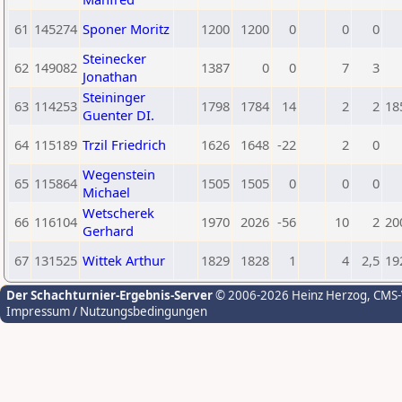
61
145274
Sponer Moritz
1200
1200
0
0
0
Steinecker
62
149082
1387
0
0
7
3
Jonathan
Steininger
63
114253
1798
1784
14
2
2
18
Guenter DI.
64
115189
Trzil Friedrich
1626
1648
-22
2
0
Wegenstein
65
115864
1505
1505
0
0
0
Michael
Wetscherek
66
116104
1970
2026
-56
10
2
20
Gerhard
67
131525
Wittek Arthur
1829
1828
1
4
2,5
19
Der Schachturnier-Ergebnis-Server
© 2006-2026 Heinz Herzog
, CMS
Impressum / Nutzungsbedingungen