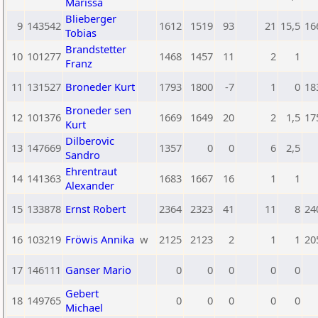
Marissa
Blieberger
9
143542
1612
1519
93
21
15,5
16
Tobias
Brandstetter
10
101277
1468
1457
11
2
1
Franz
11
131527
Broneder Kurt
1793
1800
-7
1
0
18
Broneder sen
12
101376
1669
1649
20
2
1,5
17
Kurt
Dilberovic
13
147669
1357
0
0
6
2,5
Sandro
Ehrentraut
14
141363
1683
1667
16
1
1
Alexander
15
133878
Ernst Robert
2364
2323
41
11
8
24
16
103219
Fröwis Annika
w
2125
2123
2
1
1
20
17
146111
Ganser Mario
0
0
0
0
0
Gebert
18
149765
0
0
0
0
0
Michael