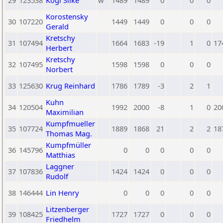
29
123538
Kögl Silke
w
1489
1489
0
0
0
Korostensky
30
107220
1449
1449
0
0
0
Gerald
Kretschy
31
107494
1664
1683
-19
1
0
17
Herbert
Kretschy
32
107495
1598
1598
0
0
0
Norbert
33
125630
Krug Reinhard
1786
1789
-3
2
1
Kuhn
34
120504
1992
2000
-8
1
0
20
Maximilian
Kumpfmueller
35
107724
1889
1868
21
2
2
18
Thomas Mag.
Kumpfmüller
36
145796
0
0
0
0
0
Matthias
Laggner
37
107836
1424
1424
0
0
0
Rudolf
38
146444
Lin Henry
0
0
0
0
0
Litzenberger
39
108425
1727
1727
0
0
0
Friedhelm