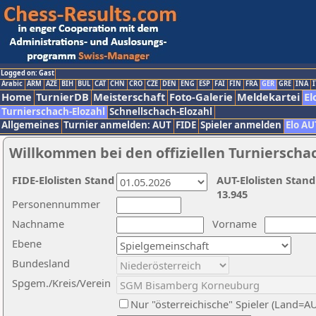
Logged on: Gast
Arabic
ARM
AZE
BIH
BUL
CAT
CHN
CRO
CZE
DEN
ENG
ESP
FAI
FIN
FRA
GER
GRE
INA
I
Home
TurnierDB
Meisterschaft
Foto-Galerie
Meldekartei
El
Turnierschach-Elozahl
Schnellschach-Elozahl
Allgemeines
Turnier anmelden: AUT
FIDE
Spieler anmelden
Elo AU
Willkommen bei den offiziellen Turnierscha
FIDE-Elolisten Stand
AUT-Elolisten Stand
13.945
Personennummer
Nachname
Vorname
Ebene
Bundesland
Spgem./Kreis/Verein
Nur "österreichische" Spieler (Land=A