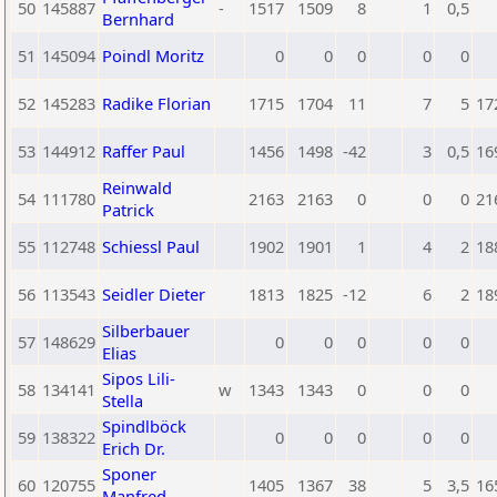
50
145887
-
1517
1509
8
1
0,5
Bernhard
51
145094
Poindl Moritz
0
0
0
0
0
52
145283
Radike Florian
1715
1704
11
7
5
17
53
144912
Raffer Paul
1456
1498
-42
3
0,5
16
Reinwald
54
111780
2163
2163
0
0
0
21
Patrick
55
112748
Schiessl Paul
1902
1901
1
4
2
18
56
113543
Seidler Dieter
1813
1825
-12
6
2
18
Silberbauer
57
148629
0
0
0
0
0
Elias
Sipos Lili-
58
134141
w
1343
1343
0
0
0
Stella
Spindlböck
59
138322
0
0
0
0
0
Erich Dr.
Sponer
60
120755
1405
1367
38
5
3,5
16
Manfred