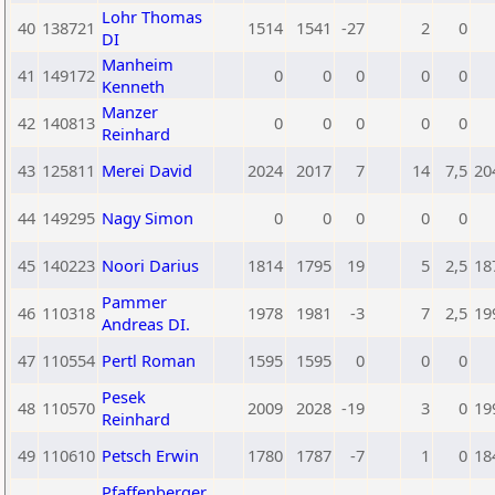
Lohr Thomas
40
138721
1514
1541
-27
2
0
DI
Manheim
41
149172
0
0
0
0
0
Kenneth
Manzer
42
140813
0
0
0
0
0
Reinhard
43
125811
Merei David
2024
2017
7
14
7,5
20
44
149295
Nagy Simon
0
0
0
0
0
45
140223
Noori Darius
1814
1795
19
5
2,5
18
Pammer
46
110318
1978
1981
-3
7
2,5
19
Andreas DI.
47
110554
Pertl Roman
1595
1595
0
0
0
Pesek
48
110570
2009
2028
-19
3
0
19
Reinhard
49
110610
Petsch Erwin
1780
1787
-7
1
0
18
Pfaffenberger