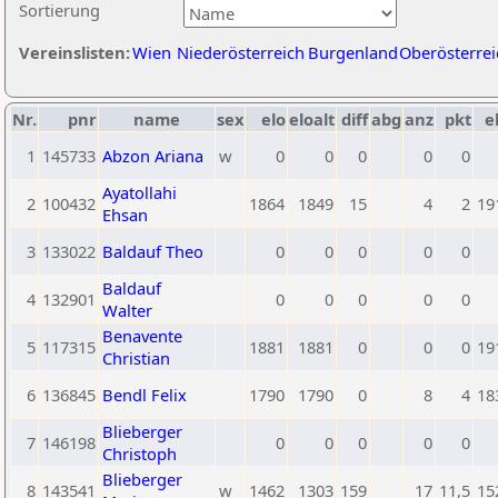
Sortierung
Vereinslisten:
Wien
Niederösterreich
Burgenland
Oberösterrei
Nr.
pnr
name
sex
elo
eloalt
diff
abg
anz
pkt
e
1
145733
Abzon Ariana
w
0
0
0
0
0
Ayatollahi
2
100432
1864
1849
15
4
2
19
Ehsan
3
133022
Baldauf Theo
0
0
0
0
0
Baldauf
4
132901
0
0
0
0
0
Walter
Benavente
5
117315
1881
1881
0
0
0
19
Christian
6
136845
Bendl Felix
1790
1790
0
8
4
18
Blieberger
7
146198
0
0
0
0
0
Christoph
Blieberger
8
143541
w
1462
1303
159
17
11,5
15