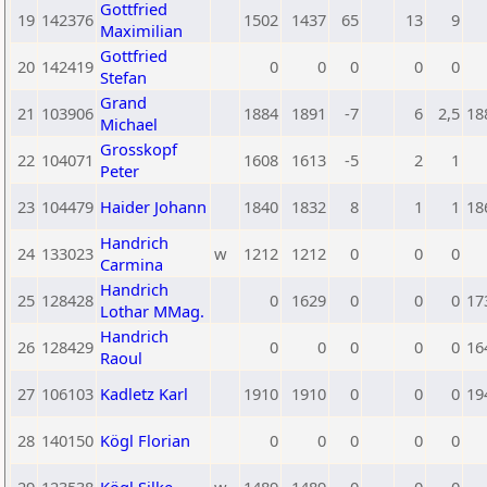
Gottfried
19
142376
1502
1437
65
13
9
Maximilian
Gottfried
20
142419
0
0
0
0
0
Stefan
Grand
21
103906
1884
1891
-7
6
2,5
18
Michael
Grosskopf
22
104071
1608
1613
-5
2
1
Peter
23
104479
Haider Johann
1840
1832
8
1
1
18
Handrich
24
133023
w
1212
1212
0
0
0
Carmina
Handrich
25
128428
0
1629
0
0
0
17
Lothar MMag.
Handrich
26
128429
0
0
0
0
0
16
Raoul
27
106103
Kadletz Karl
1910
1910
0
0
0
19
28
140150
Kögl Florian
0
0
0
0
0