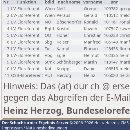
Nr.
Funktion
bdld
nachname
vorname
pnr
1
LV-Eloreferent
Wien
Neff
Gregor
109782
greg
2
LV-Eloreferent
Wien
Peraus
Gerald
110512
melde
3
LV-Eloreferent
NÖ
Bösendorfer
Ronald
101161
rona
4
LV-Eloreferent
Bgld
Kristof
Kaweh
107547
kawe
5
LV-Eloreferent
OÖ
Höher
Christian
105233
chris
6
LV-Eloreferent
Sbg
Kaiser
Manfred
106149
manf
7
LV-Eloreferent
Tir
Kampl
Florian
123453
flori
8
LV-Eloreferent
Vbg
Egle
Helmut
102336
helmu
9
LV-Eloreferent
Stmk
Schönberger
Martin
118147
marti
10
LV-Eloreferent
Knt
Knapp
Daniel
106815
melde
11
ÖSB-Eloreferent
AUT
Herzog
Heinz
105020
herzo
Hinweis: Das (at) dur ch @ erse
gegen das Abgreifen der E-Ma
Heinz Herzog, Bundeselorefe
Der Schachturnier-Ergebnis-Server
© 2006-2026 Heinz Herzog
, CMS
Impressum / Nutzungsbedingungen