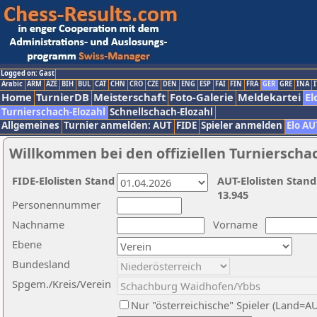
Logged on: Gast
Arabic
ARM
AZE
BIH
BUL
CAT
CHN
CRO
CZE
DEN
ENG
ESP
FAI
FIN
FRA
GER
GRE
INA
I
Home
TurnierDB
Meisterschaft
Foto-Galerie
Meldekartei
El
Turnierschach-Elozahl
Schnellschach-Elozahl
Allgemeines
Turnier anmelden: AUT
FIDE
Spieler anmelden
Elo AU
Willkommen bei den offiziellen Turnierscha
FIDE-Elolisten Stand
AUT-Elolisten Stand
13.945
Personennummer
Nachname
Vorname
Ebene
Bundesland
Spgem./Kreis/Verein
Nur "österreichische" Spieler (Land=A