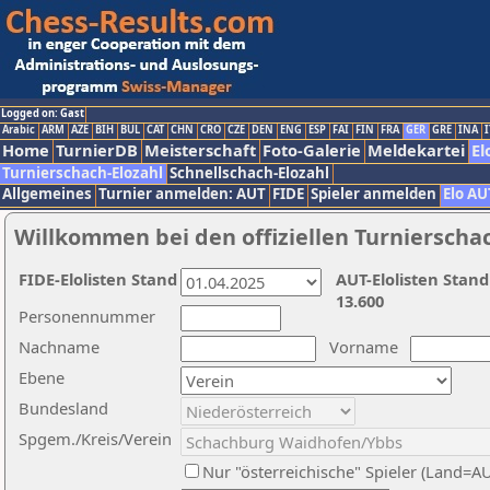
Logged on: Gast
Arabic
ARM
AZE
BIH
BUL
CAT
CHN
CRO
CZE
DEN
ENG
ESP
FAI
FIN
FRA
GER
GRE
INA
I
Home
TurnierDB
Meisterschaft
Foto-Galerie
Meldekartei
El
Turnierschach-Elozahl
Schnellschach-Elozahl
Allgemeines
Turnier anmelden: AUT
FIDE
Spieler anmelden
Elo AU
Willkommen bei den offiziellen Turnierscha
FIDE-Elolisten Stand
AUT-Elolisten Stand
13.600
Personennummer
Nachname
Vorname
Ebene
Bundesland
Spgem./Kreis/Verein
Nur "österreichische" Spieler (Land=A