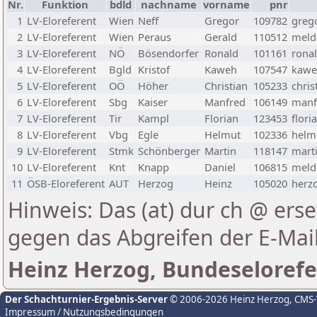
Nr.
Funktion
bdld
nachname
vorname
pnr
1
LV-Eloreferent
Wien
Neff
Gregor
109782
greg
2
LV-Eloreferent
Wien
Peraus
Gerald
110512
melde
3
LV-Eloreferent
NÖ
Bösendorfer
Ronald
101161
rona
4
LV-Eloreferent
Bgld
Kristof
Kaweh
107547
kawe
5
LV-Eloreferent
OÖ
Höher
Christian
105233
chris
6
LV-Eloreferent
Sbg
Kaiser
Manfred
106149
manf
7
LV-Eloreferent
Tir
Kampl
Florian
123453
flori
8
LV-Eloreferent
Vbg
Egle
Helmut
102336
helmu
9
LV-Eloreferent
Stmk
Schönberger
Martin
118147
marti
10
LV-Eloreferent
Knt
Knapp
Daniel
106815
melde
11
ÖSB-Eloreferent
AUT
Herzog
Heinz
105020
herzo
Hinweis: Das (at) dur ch @ erse
gegen das Abgreifen der E-Ma
Heinz Herzog, Bundeselorefe
Der Schachturnier-Ergebnis-Server
© 2006-2026 Heinz Herzog
, CMS
Impressum / Nutzungsbedingungen