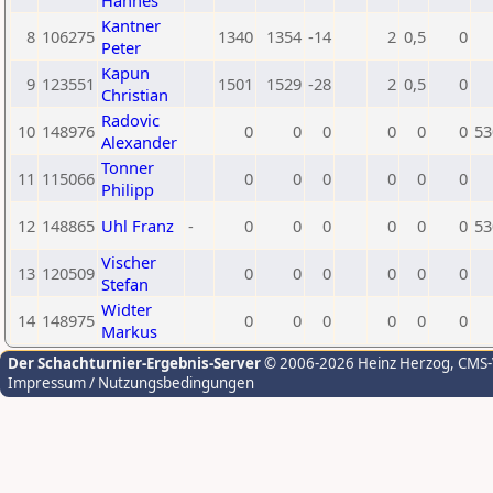
Hannes
Kantner
8
106275
1340
1354
-14
2
0,5
0
Peter
Kapun
9
123551
1501
1529
-28
2
0,5
0
Christian
Radovic
10
148976
0
0
0
0
0
0
53
Alexander
Tonner
11
115066
0
0
0
0
0
0
Philipp
12
148865
Uhl Franz
-
0
0
0
0
0
0
53
Vischer
13
120509
0
0
0
0
0
0
Stefan
Widter
14
148975
0
0
0
0
0
0
Markus
Der Schachturnier-Ergebnis-Server
© 2006-2026 Heinz Herzog
, CMS
Impressum / Nutzungsbedingungen