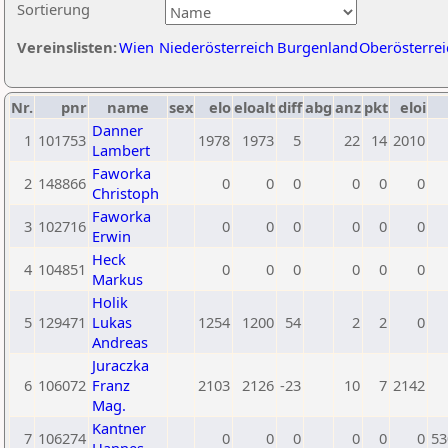
Sortierung
Vereinslisten:
Wien
Niederösterreich
Burgenland
Oberösterrei
Nr.
pnr
name
sex
elo
eloalt
diff
abg
anz
pkt
eloi
Danner
1
101753
1978
1973
5
22
14
2010
Lambert
Faworka
2
148866
0
0
0
0
0
0
Christoph
Faworka
3
102716
0
0
0
0
0
0
Erwin
Heck
4
104851
0
0
0
0
0
0
Markus
Holik
5
129471
Lukas
1254
1200
54
2
2
0
Andreas
Juraczka
6
106072
Franz
2103
2126
-23
10
7
2142
Mag.
Kantner
7
106274
0
0
0
0
0
0
53