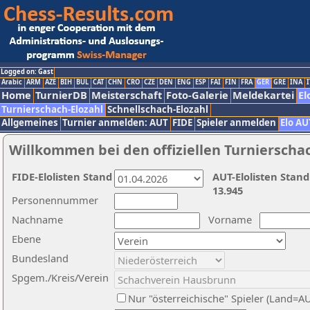
Logged on: Gast
Arabic
ARM
AZE
BIH
BUL
CAT
CHN
CRO
CZE
DEN
ENG
ESP
FAI
FIN
FRA
GER
GRE
INA
I
Home
TurnierDB
Meisterschaft
Foto-Galerie
Meldekartei
El
Turnierschach-Elozahl
Schnellschach-Elozahl
Allgemeines
Turnier anmelden: AUT
FIDE
Spieler anmelden
Elo AU
Willkommen bei den offiziellen Turnierscha
FIDE-Elolisten Stand
AUT-Elolisten Stand
13.945
Personennummer
Nachname
Vorname
Ebene
Bundesland
Spgem./Kreis/Verein
Nur "österreichische" Spieler (Land=A