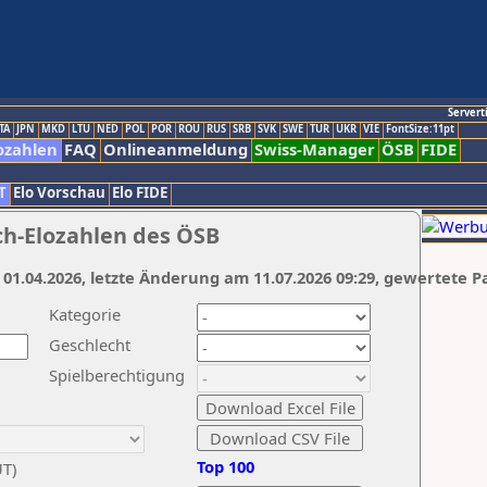
Servert
TA
JPN
MKD
LTU
NED
POL
POR
ROU
RUS
SRB
SVK
SWE
TUR
UKR
VIE
FontSize:11pt
ozahlen
FAQ
Onlineanmeldung
Swiss-Manager
ÖSB
FIDE
T
Elo Vorschau
Elo FIDE
ch-Elozahlen des ÖSB
 01.04.2026, letzte Änderung am 11.07.2026 09:29, gewertete P
Kategorie
Geschlecht
Spielberechtigung
Top 100
UT)