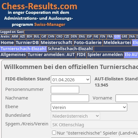
Logged on: Gast
Arabic
ARM
AZE
BIH
BUL
CAT
CHN
CRO
CZE
DEN
ENG
ESP
FAI
FIN
FRA
GER
GRE
INA
I
Home
TurnierDB
Meisterschaft
Foto-Galerie
Meldekartei
El
Turnierschach-Elozahl
Schnellschach-Elozahl
Allgemeines
Turnier anmelden: AUT
FIDE
Spieler anmelden
Elo AU
Willkommen bei den offiziellen Turnierscha
FIDE-Elolisten Stand
AUT-Elolisten Stand
13.945
Personennummer
Nachname
Vorname
Ebene
Bundesland
Spgem./Kreis/Verein
Nur "österreichische" Spieler (Land=A