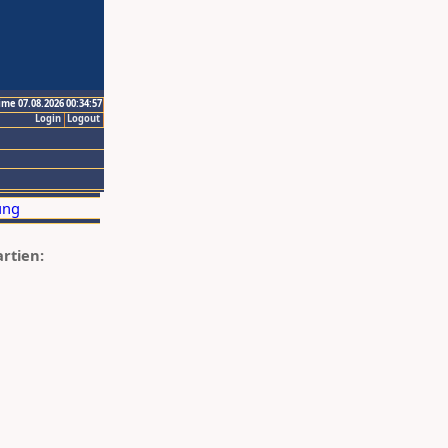
ime 07.08.2026 00:34:57
Login
Logout
artien: