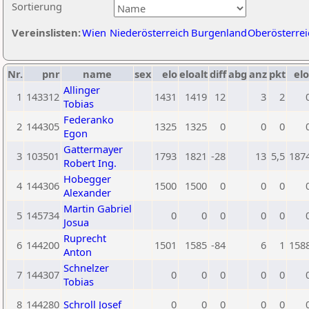
Sortierung
Vereinslisten:
Wien
Niederösterreich
Burgenland
Oberösterrei
Nr.
pnr
name
sex
elo
eloalt
diff
abg
anz
pkt
elo
Allinger
1
143312
1431
1419
12
3
2
Tobias
Federanko
2
144305
1325
1325
0
0
0
Egon
Gattermayer
3
103501
1793
1821
-28
13
5,5
187
Robert Ing.
Hobegger
4
144306
1500
1500
0
0
0
Alexander
Martin Gabriel
5
145734
0
0
0
0
0
Josua
Ruprecht
6
144200
1501
1585
-84
6
1
158
Anton
Schnelzer
7
144307
0
0
0
0
0
Tobias
8
144280
Schroll Josef
0
0
0
0
0