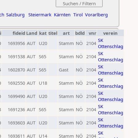
ch
Salzburg
Steiermark
Kärnten
Tirol
Vorarlberg
i
fideid
Land
kat
titel
art
bdld
vnr
verein
SK
0
1693956
AUT
U20
Stamm
NÖ
2104
Ottenschlag
SK
0
1691538
AUT
S65
Stamm
NÖ
2104
Ottenschlag
SK
4
1602870
AUT
S65
Gast
NÖ
2104
Ottenschlag
SK
0
1692550
AUT
U18
Stamm
NÖ
2104
Ottenschlag
SK
0
1699490
AUT
U20
Stamm
NÖ
2104
Ottenschlag
SK
8
1691236
AUT
S65
Stamm
NÖ
2104
Ottenschlag
SK
0
1693603
AUT
U20
Stamm
NÖ
2104
Ottenschlag
SK
0
1693611
AUT
U14
Stamm
NÖ
2104