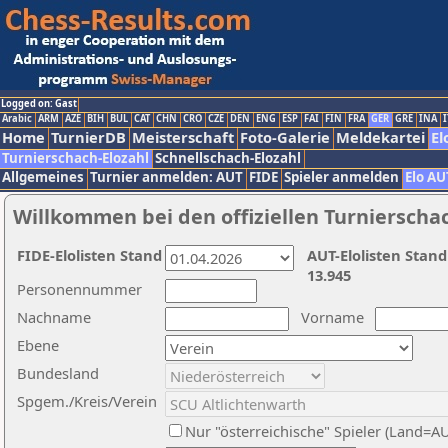
Logged on: Gast
Arabic
ARM
AZE
BIH
BUL
CAT
CHN
CRO
CZE
DEN
ENG
ESP
FAI
FIN
FRA
GER
GRE
INA
I
Home
TurnierDB
Meisterschaft
Foto-Galerie
Meldekartei
El
Turnierschach-Elozahl
Schnellschach-Elozahl
Allgemeines
Turnier anmelden: AUT
FIDE
Spieler anmelden
Elo AU
Willkommen bei den offiziellen Turnierscha
FIDE-Elolisten Stand
AUT-Elolisten Stand
13.945
Personennummer
Nachname
Vorname
Ebene
Bundesland
Spgem./Kreis/Verein
Nur "österreichische" Spieler (Land=A