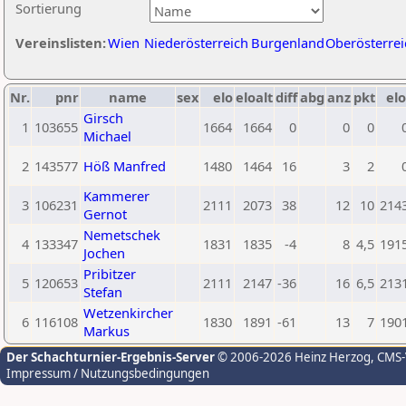
Sortierung
Vereinslisten:
Wien
Niederösterreich
Burgenland
Oberösterrei
Nr.
pnr
name
sex
elo
eloalt
diff
abg
anz
pkt
elo
Girsch
1
103655
1664
1664
0
0
0
Michael
2
143577
Höß Manfred
1480
1464
16
3
2
Kammerer
3
106231
2111
2073
38
12
10
214
Gernot
Nemetschek
4
133347
1831
1835
-4
8
4,5
191
Jochen
Pribitzer
5
120653
2111
2147
-36
16
6,5
213
Stefan
Wetzenkircher
6
116108
1830
1891
-61
13
7
190
Markus
Der Schachturnier-Ergebnis-Server
© 2006-2026 Heinz Herzog
, CMS
Impressum / Nutzungsbedingungen