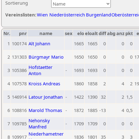
Sortierung
Vereinslisten:
Wien
Niederösterreich
Burgenland
Oberösterrei
Nr.
pnr
name
sex
elo
eloalt
diff
abg
anz
pkt
e
1
100174
Alt Johann
1665
1665
0
0
0
2
131303
Bürgmayr Mario
1650
1650
0
0
0
1
Hofstaetter
3
105386
-
1693
1693
0
0
0
Anton
4
107578
Kroiss Andreas
1860
1858
2
4
2
1
5
146914
Latour Jonathan
-
1422
1390
32
2
1,5
6
108816
Marold Thomas
-
1872
1885
-13
4
0,5
Nehonsky
7
109785
-
1709
1709
0
0
0
Manfred
Niederhametner
8
109917
1836
1801
35
3
3