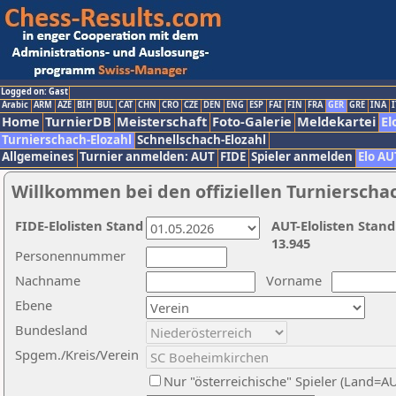
Logged on: Gast
Arabic
ARM
AZE
BIH
BUL
CAT
CHN
CRO
CZE
DEN
ENG
ESP
FAI
FIN
FRA
GER
GRE
INA
I
Home
TurnierDB
Meisterschaft
Foto-Galerie
Meldekartei
El
Turnierschach-Elozahl
Schnellschach-Elozahl
Allgemeines
Turnier anmelden: AUT
FIDE
Spieler anmelden
Elo AU
Willkommen bei den offiziellen Turnierscha
FIDE-Elolisten Stand
AUT-Elolisten Stand
13.945
Personennummer
Nachname
Vorname
Ebene
Bundesland
Spgem./Kreis/Verein
Nur "österreichische" Spieler (Land=A