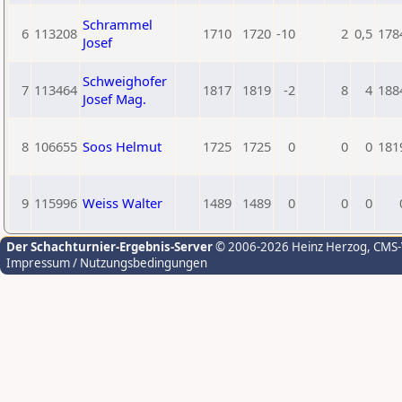
Schrammel
6
113208
1710
1720
-10
2
0,5
178
Josef
Schweighofer
7
113464
1817
1819
-2
8
4
188
Josef Mag.
8
106655
Soos Helmut
1725
1725
0
0
0
181
9
115996
Weiss Walter
1489
1489
0
0
0
Der Schachturnier-Ergebnis-Server
© 2006-2026 Heinz Herzog
, CMS
Impressum / Nutzungsbedingungen