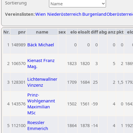
Sortierung
Vereinslisten:
Wien
Niederösterreich
Burgenland
Oberösterrei
Nr.
pnr
name
sex
elo
eloalt
diff
abg
anz
pkt
elo
1
148989
Bäck Michael
0
0
0
0
0
Kienast Franz
2
106570
1823
1820
3
5
2
186
Mag.
Lichtenwallner
3
128301
1709
1684
25
2
1,5
179
Vinzenz
Prinz-
Wohlgenannt
4
143576
1502
1561
-59
4
0
164
Maximilian
MSc
Roessler
5
112100
1864
1878
-14
4
1
192
Emmerich