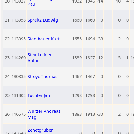
20
113927
1932
1946
-14
10
4
1
Paul
21
113958
Spreitz Ludwig
1660
1660
0
0
0
22
113995
Stadlbauer Kurt
1656
1694
-38
2
0
Steinkellner
23
114260
1339
1327
12
5
1
1
Anton
24
130835
Streyc Thomas
1467
1467
0
0
0
25
131302
Tüchler Jan
1298
1298
0
0
0
Wurzer Andreas
26
116575
1883
1913
-30
2
0
1
Mag.
Zehetgruber
27
143543
0
0
0
0
0