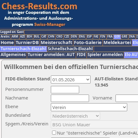
Logged on: Gast
Arabic
ARM
AZE
BIH
BUL
CAT
CHN
CRO
CZE
DEN
ENG
ESP
FAI
FIN
FRA
GER
GRE
INA
I
Home
TurnierDB
Meisterschaft
Foto-Galerie
Meldekartei
El
Turnierschach-Elozahl
Schnellschach-Elozahl
Allgemeines
Turnier anmelden: AUT
FIDE
Spieler anmelden
Elo AU
Willkommen bei den offiziellen Turnierscha
FIDE-Elolisten Stand
AUT-Elolisten Stand
13.945
Personennummer
Nachname
Vorname
Ebene
Bundesland
Spgem./Kreis/Verein
Nur "österreichische" Spieler (Land=A