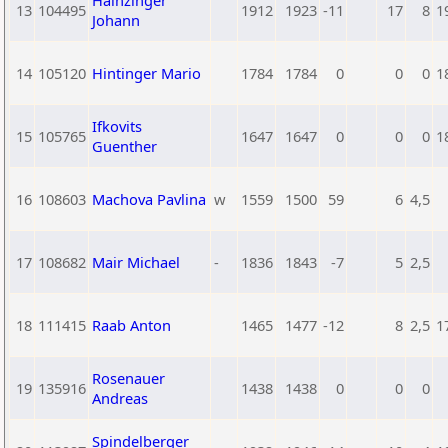
Hainzinger
13
104495
1912
1923
-11
17
8
1
Johann
14
105120
Hintinger Mario
1784
1784
0
0
0
1
Ifkovits
15
105765
1647
1647
0
0
0
1
Guenther
16
108603
Machova Pavlina
w
1559
1500
59
6
4,5
17
108682
Mair Michael
-
1836
1843
-7
5
2,5
18
111415
Raab Anton
1465
1477
-12
8
2,5
1
Rosenauer
19
135916
1438
1438
0
0
0
Andreas
Spindelberger