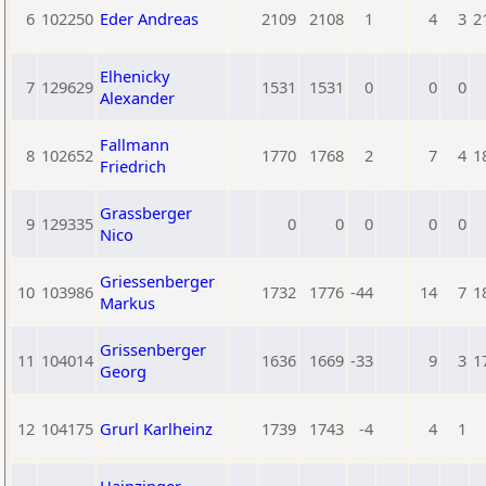
6
102250
Eder Andreas
2109
2108
1
4
3
2
Elhenicky
7
129629
1531
1531
0
0
0
Alexander
Fallmann
8
102652
1770
1768
2
7
4
1
Friedrich
Grassberger
9
129335
0
0
0
0
0
Nico
Griessenberger
10
103986
1732
1776
-44
14
7
1
Markus
Grissenberger
11
104014
1636
1669
-33
9
3
1
Georg
12
104175
Grurl Karlheinz
1739
1743
-4
4
1