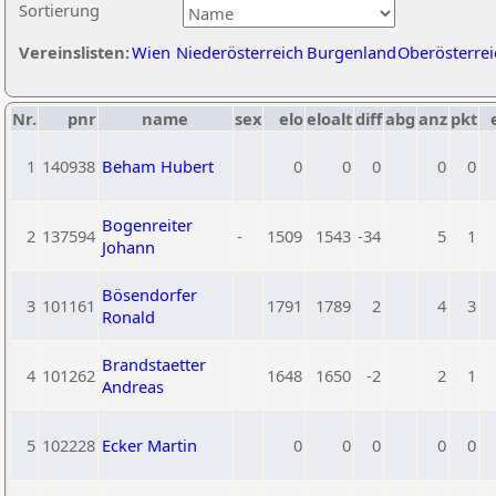
Sortierung
Vereinslisten:
Wien
Niederösterreich
Burgenland
Oberösterrei
Nr.
pnr
name
sex
elo
eloalt
diff
abg
anz
pkt
1
140938
Beham Hubert
0
0
0
0
0
Bogenreiter
2
137594
-
1509
1543
-34
5
1
Johann
Bösendorfer
3
101161
1791
1789
2
4
3
Ronald
Brandstaetter
4
101262
1648
1650
-2
2
1
Andreas
5
102228
Ecker Martin
0
0
0
0
0