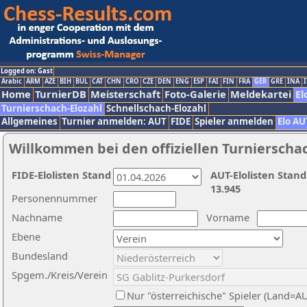
Logged on: Gast
Arabic
ARM
AZE
BIH
BUL
CAT
CHN
CRO
CZE
DEN
ENG
ESP
FAI
FIN
FRA
GER
GRE
INA
I
Home
TurnierDB
Meisterschaft
Foto-Galerie
Meldekartei
El
Turnierschach-Elozahl
Schnellschach-Elozahl
Allgemeines
Turnier anmelden: AUT
FIDE
Spieler anmelden
Elo AU
Willkommen bei den offiziellen Turnierscha
FIDE-Elolisten Stand
AUT-Elolisten Stand
13.945
Personennummer
Nachname
Vorname
Ebene
Bundesland
Spgem./Kreis/Verein
Nur "österreichische" Spieler (Land=A