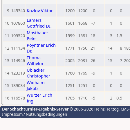
9
145340
Kozlov Viktor
1200
1200
0
0
0
Lamers
10
107860
1661
1668
-7
1
0
Gottfried DI.
Mostbauer
11
109520
1599
1581
18
3
1,5
Peter
Poyntner Erich
12
111134
1771
1750
21
14
8
18
Dr.
Thoma
13
114946
2005
2031
-26
15
7
20
Wilhelm
Üblacker
14
123319
1760
1769
-9
1
0
Christopher
Widhalm
15
139034
1251
1251
0
0
0
Jakob
Wurzer Erich
16
116578
1705
1710
-5
2
0,5
Ing.
Der Schachturnier-Ergebnis-Server
© 2006-2026 Heinz Herzog
, CMS
Impressum / Nutzungsbedingungen