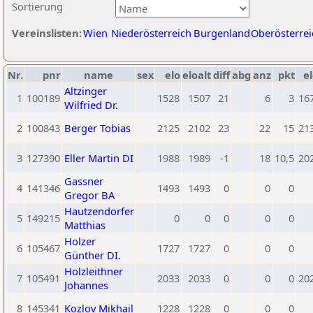
Sortierung
Vereinslisten:
Wien
Niederösterreich
Burgenland
Oberösterrei
Nr.
pnr
name
sex
elo
eloalt
diff
abg
anz
pkt
el
Altzinger
1
100189
1528
1507
21
6
3
16
Wilfried Dr.
2
100843
Berger Tobias
2125
2102
23
22
15
21
3
127390
Eller Martin DI
1988
1989
-1
18
10,5
20
Gassner
4
141346
1493
1493
0
0
0
Gregor BA
Hautzendorfer
5
149215
0
0
0
0
0
Matthias
Holzer
6
105467
1727
1727
0
0
0
Günther DI.
Holzleithner
7
105491
2033
2033
0
0
0
20
Johannes
8
145341
Kozlov Mikhail
1228
1228
0
0
0