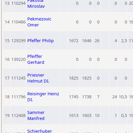
Pakosta
13
110294
0
0
0
0
0
2
Miroslav
Pekmezovic
14
110486
0
0
0
0
0
1
Omer
15
129299
Pfeffer Philip
1672
1646
26
4
2,5
1
Pfeiffer
16
139220
0
0
0
0
0
Gerhard
Priesner
17
111245
1825
1825
0
0
0
Helmut DI.
Reisinger Heinz
18
111796
1745
1738
7
24
10,5
1
DI.
Sammer
19
112408
1613
1603
10
1
0,5
1
Manfred
Schierhuber