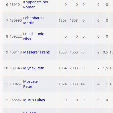
Koppensteiner
6
139104
0
0
0
0
0
Roman
Lehenbauer
7
130990
1308
1308
0
0
0
Martin
Lutschaunig
8
139222
0
0
0
0
0
Nisa
9
109118
Messerer Franz
1558
1563
-5
2
0,5
1
10
109345
Mlynek Petr
1964
2003
-39
7
1,5
1
Moscatelli
11
109467
1924
1938
-14
4
1
1
Peter
12
146647
Murth Lukas
0
0
0
0
0