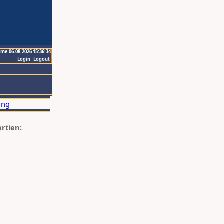
ime 06.08.2026 15:36:34
Login
Logout
artien: