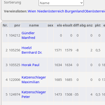
Sortierung
Vereinslisten:
Wien
Niederösterreich
Burgenland
Oberösterrei
Nr.
pnr
name
sex
elo
eloalt
diff
abg
anz
pkt
e
Gündler
1
104212
0
0
0
0
0
Manfred
Hoelzl
2
105256
1571
1579
-8
2
0,5
Bernhard Dr.
3
105525
Horak Paul
1634
1634
0
0
0
1
Katzenschlager
4
122006
1685
1685
0
0
0
1
Maximilian
Katzenschlager
5
124974
1473
1508
-35
4
0,5
1
Peter