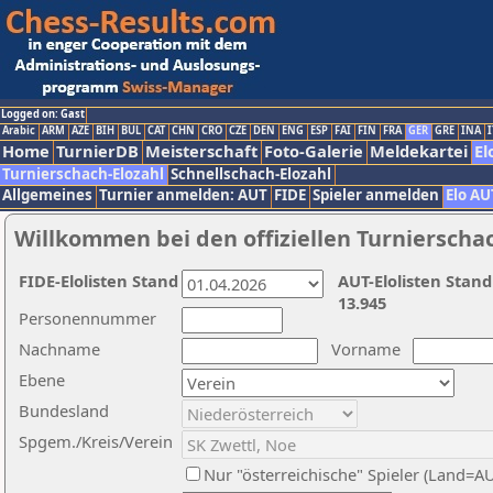
Logged on: Gast
Arabic
ARM
AZE
BIH
BUL
CAT
CHN
CRO
CZE
DEN
ENG
ESP
FAI
FIN
FRA
GER
GRE
INA
I
Home
TurnierDB
Meisterschaft
Foto-Galerie
Meldekartei
El
Turnierschach-Elozahl
Schnellschach-Elozahl
Allgemeines
Turnier anmelden: AUT
FIDE
Spieler anmelden
Elo AU
Willkommen bei den offiziellen Turnierscha
FIDE-Elolisten Stand
AUT-Elolisten Stand
13.945
Personennummer
Nachname
Vorname
Ebene
Bundesland
Spgem./Kreis/Verein
Nur "österreichische" Spieler (Land=A