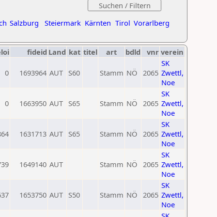
ch
Salzburg
Steiermark
Kärnten
Tirol
Vorarlberg
loi
fideid
Land
kat
titel
art
bdld
vnr
verein
SK
0
1693964
AUT
S60
Stamm
NÖ
2065
Zwettl,
Noe
SK
0
1663950
AUT
S65
Stamm
NÖ
2065
Zwettl,
Noe
SK
864
1631713
AUT
S65
Stamm
NÖ
2065
Zwettl,
Noe
SK
739
1649140
AUT
Stamm
NÖ
2065
Zwettl,
Noe
SK
637
1653750
AUT
S50
Stamm
NÖ
2065
Zwettl,
Noe
SK