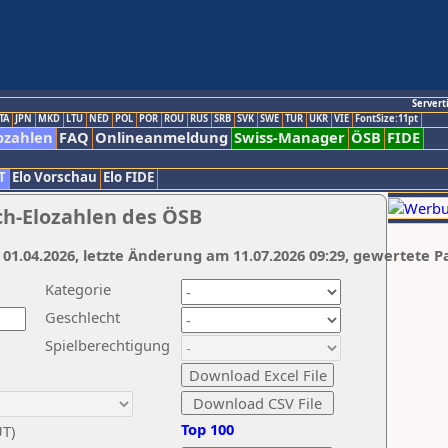
Servert
TA
JPN
MKD
LTU
NED
POL
POR
ROU
RUS
SRB
SVK
SWE
TUR
UKR
VIE
FontSize:11pt
ozahlen
FAQ
Onlineanmeldung
Swiss-Manager
ÖSB
FIDE
T
Elo Vorschau
Elo FIDE
ch-Elozahlen des ÖSB
 01.04.2026, letzte Änderung am 11.07.2026 09:29, gewertete P
Kategorie
Geschlecht
Spielberechtigung
Top 100
UT)