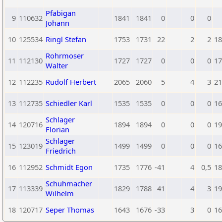
Pfabigan
9
110632
1841
1841
0
0
0
Johann
10
125534
Ringl Stefan
1753
1731
22
2
2
18
Rohrmoser
11
112130
1727
1727
0
0
0
17
Walter
12
112235
Rudolf Herbert
2065
2060
5
4
3
21
13
112735
Schiedler Karl
1535
1535
0
0
0
16
Schlager
14
120716
1894
1894
0
0
0
19
Florian
Schlager
15
123019
1499
1499
0
0
0
16
Friedrich
16
112952
Schmidt Egon
1735
1776
-41
4
0,5
18
Schuhmacher
17
113339
1829
1788
41
4
3
19
Wilhelm
18
120717
Seper Thomas
1643
1676
-33
3
0
16