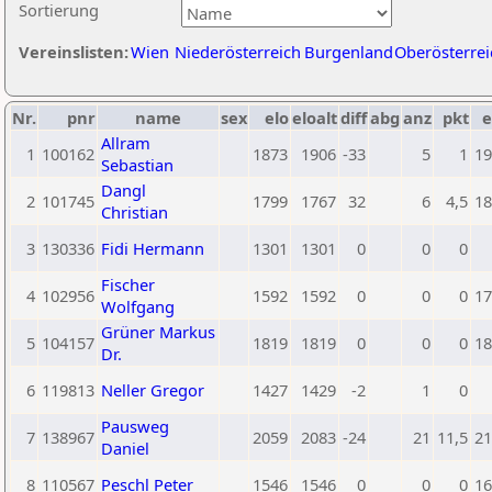
Sortierung
Vereinslisten:
Wien
Niederösterreich
Burgenland
Oberösterrei
Nr.
pnr
name
sex
elo
eloalt
diff
abg
anz
pkt
e
Allram
1
100162
1873
1906
-33
5
1
19
Sebastian
Dangl
2
101745
1799
1767
32
6
4,5
18
Christian
3
130336
Fidi Hermann
1301
1301
0
0
0
Fischer
4
102956
1592
1592
0
0
0
17
Wolfgang
Grüner Markus
5
104157
1819
1819
0
0
0
18
Dr.
6
119813
Neller Gregor
1427
1429
-2
1
0
Pausweg
7
138967
2059
2083
-24
21
11,5
21
Daniel
8
110567
Peschl Peter
1546
1546
0
0
0
16