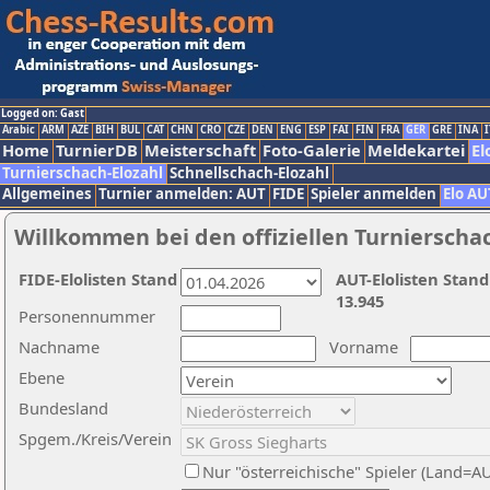
Logged on: Gast
Arabic
ARM
AZE
BIH
BUL
CAT
CHN
CRO
CZE
DEN
ENG
ESP
FAI
FIN
FRA
GER
GRE
INA
I
Home
TurnierDB
Meisterschaft
Foto-Galerie
Meldekartei
El
Turnierschach-Elozahl
Schnellschach-Elozahl
Allgemeines
Turnier anmelden: AUT
FIDE
Spieler anmelden
Elo AU
Willkommen bei den offiziellen Turnierscha
FIDE-Elolisten Stand
AUT-Elolisten Stand
13.945
Personennummer
Nachname
Vorname
Ebene
Bundesland
Spgem./Kreis/Verein
Nur "österreichische" Spieler (Land=A