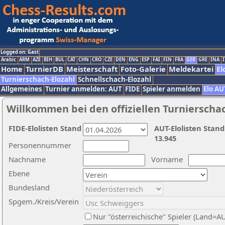
Logged on: Gast
Arabic
ARM
AZE
BIH
BUL
CAT
CHN
CRO
CZE
DEN
ENG
ESP
FAI
FIN
FRA
GER
GRE
INA
I
Home
TurnierDB
Meisterschaft
Foto-Galerie
Meldekartei
El
Turnierschach-Elozahl
Schnellschach-Elozahl
Allgemeines
Turnier anmelden: AUT
FIDE
Spieler anmelden
Elo AU
Willkommen bei den offiziellen Turnierscha
FIDE-Elolisten Stand
AUT-Elolisten Stand
13.945
Personennummer
Nachname
Vorname
Ebene
Bundesland
Spgem./Kreis/Verein
Nur "österreichische" Spieler (Land=A