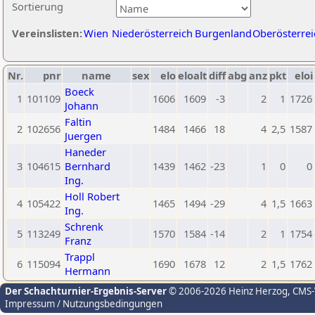
Sortierung
Vereinslisten:
Wien
Niederösterreich
Burgenland
Oberösterrei
Nr.
pnr
name
sex
elo
eloalt
diff
abg
anz
pkt
eloi
Boeck
1
101109
1606
1609
-3
2
1
1726
Johann
Faltin
2
102656
1484
1466
18
4
2,5
1587
Juergen
Haneder
3
104615
Bernhard
1439
1462
-23
1
0
0
Ing.
Holl Robert
4
105422
1465
1494
-29
4
1,5
1663
Ing.
Schrenk
5
113249
1570
1584
-14
2
1
1754
Franz
Trappl
6
115094
1690
1678
12
2
1,5
1762
Hermann
Der Schachturnier-Ergebnis-Server
© 2006-2026 Heinz Herzog
, CMS
Impressum / Nutzungsbedingungen