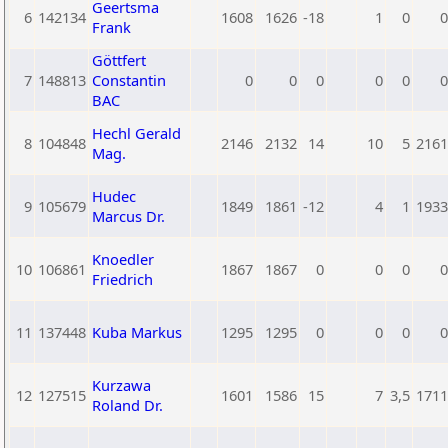
Geertsma
6
142134
1608
1626
-18
1
0
0
Frank
Göttfert
7
148813
Constantin
0
0
0
0
0
0
BAC
Hechl Gerald
8
104848
2146
2132
14
10
5
2161
Mag.
Hudec
9
105679
1849
1861
-12
4
1
1933
Marcus Dr.
Knoedler
10
106861
1867
1867
0
0
0
0
Friedrich
11
137448
Kuba Markus
1295
1295
0
0
0
0
Kurzawa
12
127515
1601
1586
15
7
3,5
1711
Roland Dr.