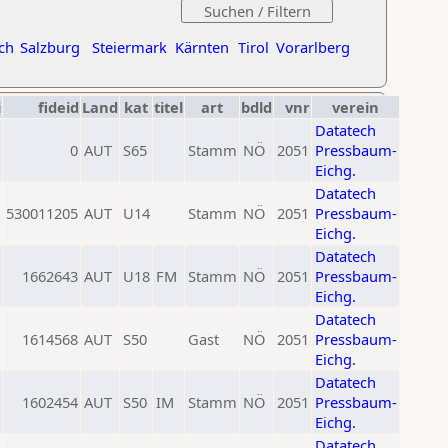
ch
Salzburg
Steiermark
Kärnten
Tirol
Vorarlberg
i
fideid
Land
kat
titel
art
bdld
vnr
verein
Datatech
0
AUT
S65
Stamm
NÖ
2051
Pressbaum-
Eichg.
Datatech
530011205
AUT
U14
Stamm
NÖ
2051
Pressbaum-
Eichg.
Datatech
1662643
AUT
U18
FM
Stamm
NÖ
2051
Pressbaum-
Eichg.
Datatech
1614568
AUT
S50
Gast
NÖ
2051
Pressbaum-
Eichg.
Datatech
1602454
AUT
S50
IM
Stamm
NÖ
2051
Pressbaum-
Eichg.
Datatech