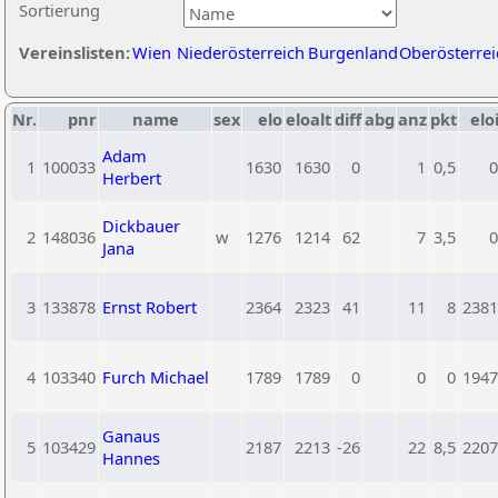
Sortierung
Vereinslisten:
Wien
Niederösterreich
Burgenland
Oberösterrei
Nr.
pnr
name
sex
elo
eloalt
diff
abg
anz
pkt
elo
Adam
1
100033
1630
1630
0
1
0,5
0
Herbert
Dickbauer
2
148036
w
1276
1214
62
7
3,5
0
Jana
3
133878
Ernst Robert
2364
2323
41
11
8
2381
4
103340
Furch Michael
1789
1789
0
0
0
1947
Ganaus
5
103429
2187
2213
-26
22
8,5
2207
Hannes