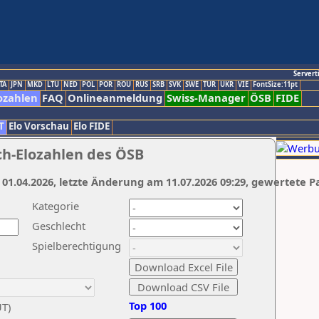
Servert
TA
JPN
MKD
LTU
NED
POL
POR
ROU
RUS
SRB
SVK
SWE
TUR
UKR
VIE
FontSize:11pt
ozahlen
FAQ
Onlineanmeldung
Swiss-Manager
ÖSB
FIDE
T
Elo Vorschau
Elo FIDE
ch-Elozahlen des ÖSB
 01.04.2026, letzte Änderung am 11.07.2026 09:29, gewertete P
Kategorie
Geschlecht
Spielberechtigung
Top 100
UT)