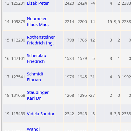
13
125231
Lizak Peter
2420
2424
-4
4
2
2383
Neumeier
14
109873
2214
2200
14
15
9,5
2238
Klaus Mag.
Rothensteiner
15
112200
1798
1786
12
3
2
0
Friedrich Ing.
Scheiblau
16
147101
1584
1579
5
3
1
0
Friedrich
Schmidt
17
127541
1976
1945
31
4
3
1992
Florian
Staudinger
18
131668
1268
1295
-27
2
0
0
Karl Dr.
19
115459
Videki Sandor
2342
2345
-3
6
3,5
2338
Wandl