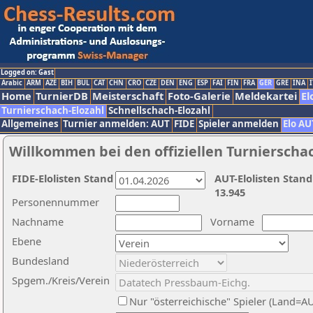
Logged on: Gast
Arabic
ARM
AZE
BIH
BUL
CAT
CHN
CRO
CZE
DEN
ENG
ESP
FAI
FIN
FRA
GER
GRE
INA
I
Home
TurnierDB
Meisterschaft
Foto-Galerie
Meldekartei
El
Turnierschach-Elozahl
Schnellschach-Elozahl
Allgemeines
Turnier anmelden: AUT
FIDE
Spieler anmelden
Elo AU
Willkommen bei den offiziellen Turnierscha
FIDE-Elolisten Stand
AUT-Elolisten Stand
13.945
Personennummer
Nachname
Vorname
Ebene
Bundesland
Spgem./Kreis/Verein
Nur "österreichische" Spieler (Land=A