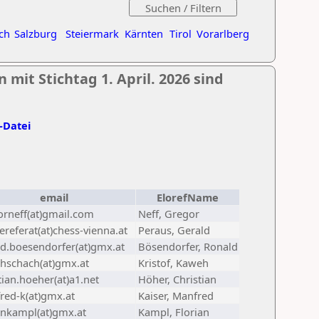
ch
Salzburg
Steiermark
Kärnten
Tirol
Vorarlberg
 mit Stichtag 1. April. 2026 sind
l-Datei
email
ElorefName
orneff(at)gmail.com
Neff, Gregor
referat(at)chess-vienna.at
Peraus, Gerald
ld.boesendorfer(at)gmx.at
Bösendorfer, Ronald
hschach(at)gmx.at
Kristof, Kaweh
tian.hoeher(at)a1.net
Höher, Christian
red-k(at)gmx.at
Kaiser, Manfred
ankampl(at)gmx.at
Kampl, Florian