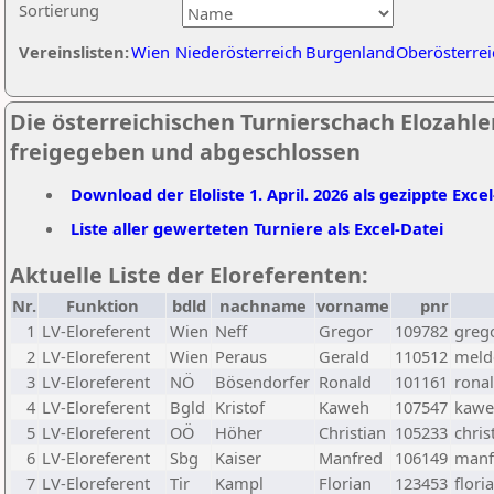
Sortierung
Vereinslisten:
Wien
Niederösterreich
Burgenland
Oberösterrei
Die österreichischen Turnierschach Elozahlen
freigegeben und abgeschlossen
Download der Eloliste 1. April. 2026 als gezippte Exce
Liste aller gewerteten Turniere als Excel-Datei
Aktuelle Liste der Eloreferenten:
Nr.
Funktion
bdld
nachname
vorname
pnr
1
LV-Eloreferent
Wien
Neff
Gregor
109782
greg
2
LV-Eloreferent
Wien
Peraus
Gerald
110512
melde
3
LV-Eloreferent
NÖ
Bösendorfer
Ronald
101161
rona
4
LV-Eloreferent
Bgld
Kristof
Kaweh
107547
kawe
5
LV-Eloreferent
OÖ
Höher
Christian
105233
chris
6
LV-Eloreferent
Sbg
Kaiser
Manfred
106149
manf
7
LV-Eloreferent
Tir
Kampl
Florian
123453
flori