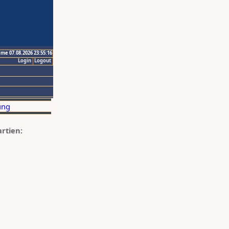
ime 07.08.2026 23:55:16
Login
Logout
artien: