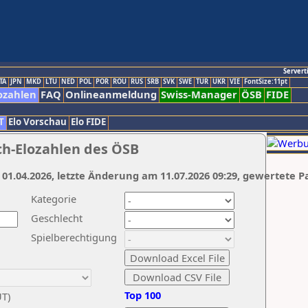
Servert
TA
JPN
MKD
LTU
NED
POL
POR
ROU
RUS
SRB
SVK
SWE
TUR
UKR
VIE
FontSize:11pt
ozahlen
FAQ
Onlineanmeldung
Swiss-Manager
ÖSB
FIDE
T
Elo Vorschau
Elo FIDE
ch-Elozahlen des ÖSB
 01.04.2026, letzte Änderung am 11.07.2026 09:29, gewertete P
Kategorie
Geschlecht
Spielberechtigung
Top 100
UT)