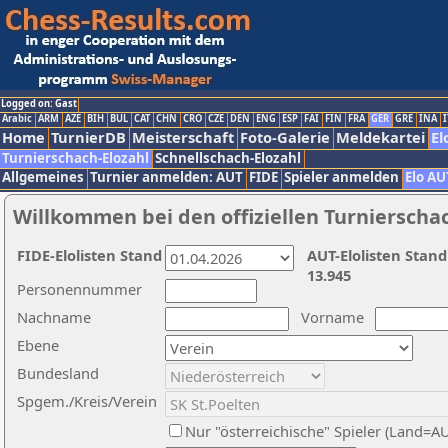
Logged on: Gast
Arabic
ARM
AZE
BIH
BUL
CAT
CHN
CRO
CZE
DEN
ENG
ESP
FAI
FIN
FRA
GER
GRE
INA
I
Home
TurnierDB
Meisterschaft
Foto-Galerie
Meldekartei
El
Turnierschach-Elozahl
Schnellschach-Elozahl
Allgemeines
Turnier anmelden: AUT
FIDE
Spieler anmelden
Elo AU
Willkommen bei den offiziellen Turnierscha
FIDE-Elolisten Stand
AUT-Elolisten Stand
13.945
Personennummer
Nachname
Vorname
Ebene
Bundesland
Spgem./Kreis/Verein
Nur "österreichische" Spieler (Land=A