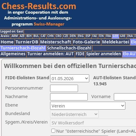
Logged on: Gast
Arabic
ARM
AZE
BIH
BUL
CAT
CHN
CRO
CZE
DEN
ENG
ESP
FAI
FIN
FRA
GER
GRE
INA
I
Home
TurnierDB
Meisterschaft
Foto-Galerie
Meldekartei
El
Turnierschach-Elozahl
Schnellschach-Elozahl
Allgemeines
Turnier anmelden: AUT
FIDE
Spieler anmelden
Elo AU
Willkommen bei den offiziellen Turnierscha
FIDE-Elolisten Stand
AUT-Elolisten Stand
13.945
Personennummer
Nachname
Vorname
Ebene
Bundesland
Spgem./Kreis/Verein
Nur "österreichische" Spieler (Land=A