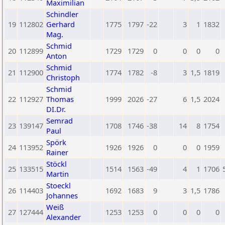
Maximilian
Schindler
19
112802
Gerhard
1775
1797
-22
3
1
1832
Mag.
Schmid
20
112899
1729
1729
0
0
0
0
Anton
Schmid
21
112900
1774
1782
-8
3
1,5
1819
Christoph
Schmid
22
112927
Thomas
1999
2026
-27
6
1,5
2024
DI.Dr.
Semrad
23
139147
1708
1746
-38
14
8
1754
Paul
Spörk
24
113952
1926
1926
0
0
0
1959
Rainer
Stöckl
25
133515
1514
1563
-49
4
1
1706
Martin
Stoeckl
26
114403
1692
1683
9
3
1,5
1786
Johannes
Weiß
27
127444
1253
1253
0
0
0
0
Alexander