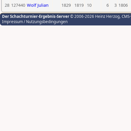
28
127440
Wolf Julian
1829
1819
10
6
3
1806
Der Schachturnier-Ergebnis-Server
© 2006-2026 Heinz Herzog
, CMS
Impressum / Nutzungsbedingungen