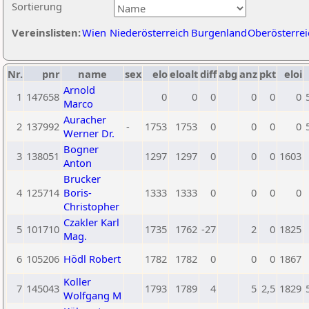
Sortierung
Vereinslisten:
Wien
Niederösterreich
Burgenland
Oberösterrei
Nr.
pnr
name
sex
elo
eloalt
diff
abg
anz
pkt
eloi
Arnold
1
147658
0
0
0
0
0
0
Marco
Auracher
2
137992
-
1753
1753
0
0
0
0
Werner Dr.
Bogner
3
138051
1297
1297
0
0
0
1603
Anton
Brucker
4
125714
Boris-
1333
1333
0
0
0
0
Christopher
Czakler Karl
5
101710
1735
1762
-27
2
0
1825
Mag.
6
105206
Hödl Robert
1782
1782
0
0
0
1867
Koller
7
145043
1793
1789
4
5
2,5
1829
Wolfgang M