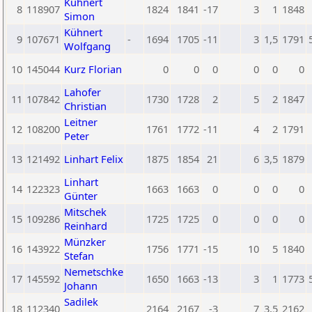
Kühnert
8
118907
1824
1841
-17
3
1
1848
Simon
Kühnert
9
107671
-
1694
1705
-11
3
1,5
1791
Wolfgang
10
145044
Kurz Florian
0
0
0
0
0
0
Lahofer
11
107842
1730
1728
2
5
2
1847
Christian
Leitner
12
108200
1761
1772
-11
4
2
1791
Peter
13
121492
Linhart Felix
1875
1854
21
6
3,5
1879
Linhart
14
122323
1663
1663
0
0
0
0
Günter
Mitschek
15
109286
1725
1725
0
0
0
0
Reinhard
Münzker
16
143922
1756
1771
-15
10
5
1840
Stefan
Nemetschke
17
145592
1650
1663
-13
3
1
1773
Johann
Sadilek
18
112340
2164
2167
-3
7
3,5
2162