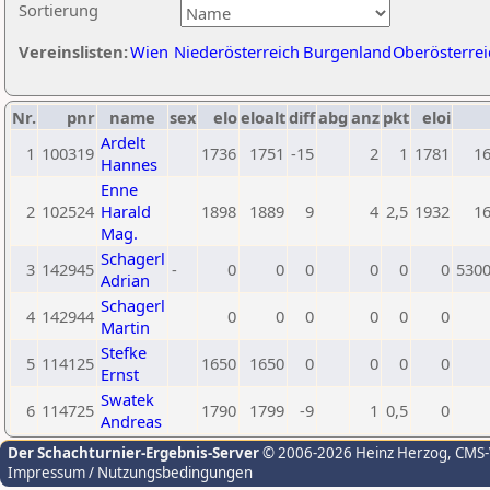
Sortierung
Vereinslisten:
Wien
Niederösterreich
Burgenland
Oberösterrei
Nr.
pnr
name
sex
elo
eloalt
diff
abg
anz
pkt
eloi
Ardelt
1
100319
1736
1751
-15
2
1
1781
1
Hannes
Enne
2
102524
Harald
1898
1889
9
4
2,5
1932
1
Mag.
Schagerl
3
142945
-
0
0
0
0
0
0
530
Adrian
Schagerl
4
142944
0
0
0
0
0
0
Martin
Stefke
5
114125
1650
1650
0
0
0
0
Ernst
Swatek
6
114725
1790
1799
-9
1
0,5
0
Andreas
Der Schachturnier-Ergebnis-Server
© 2006-2026 Heinz Herzog
, CMS
Impressum / Nutzungsbedingungen