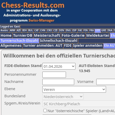
Logged on: Gast
Arabic
ARM
AZE
BIH
BUL
CAT
CHN
CRO
CZE
DEN
ENG
ESP
FAI
FIN
FRA
GER
GRE
INA
I
Home
TurnierDB
Meisterschaft
Foto-Galerie
Meldekartei
El
Turnierschach-Elozahl
Schnellschach-Elozahl
Allgemeines
Turnier anmelden: AUT
FIDE
Spieler anmelden
Elo AU
Willkommen bei den offiziellen Turnierscha
FIDE-Elolisten Stand
AUT-Elolisten Stand
13.945
Personennummer
Nachname
Vorname
Ebene
Bundesland
Spgem./Kreis/Verein
Nur "österreichische" Spieler (Land=A