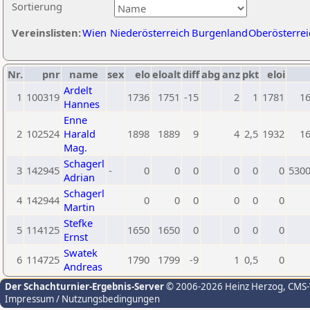
Sortierung
Vereinslisten:
Wien
Niederösterreich
Burgenland
Oberösterrei
Nr.
pnr
name
sex
elo
eloalt
diff
abg
anz
pkt
eloi
Ardelt
1
100319
1736
1751
-15
2
1
1781
1
Hannes
Enne
2
102524
Harald
1898
1889
9
4
2,5
1932
1
Mag.
Schagerl
3
142945
-
0
0
0
0
0
0
530
Adrian
Schagerl
4
142944
0
0
0
0
0
0
Martin
Stefke
5
114125
1650
1650
0
0
0
0
Ernst
Swatek
6
114725
1790
1799
-9
1
0,5
0
Andreas
Der Schachturnier-Ergebnis-Server
© 2006-2026 Heinz Herzog
, CMS
Impressum / Nutzungsbedingungen