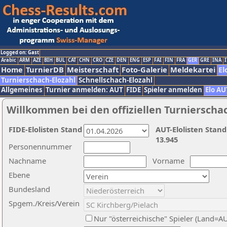
Logged on: Gast
Arabic
ARM
AZE
BIH
BUL
CAT
CHN
CRO
CZE
DEN
ENG
ESP
FAI
FIN
FRA
GER
GRE
INA
I
Home
TurnierDB
Meisterschaft
Foto-Galerie
Meldekartei
El
Turnierschach-Elozahl
Schnellschach-Elozahl
Allgemeines
Turnier anmelden: AUT
FIDE
Spieler anmelden
Elo AU
Willkommen bei den offiziellen Turnierscha
FIDE-Elolisten Stand
AUT-Elolisten Stand
13.945
Personennummer
Nachname
Vorname
Ebene
Bundesland
Spgem./Kreis/Verein
Nur "österreichische" Spieler (Land=A