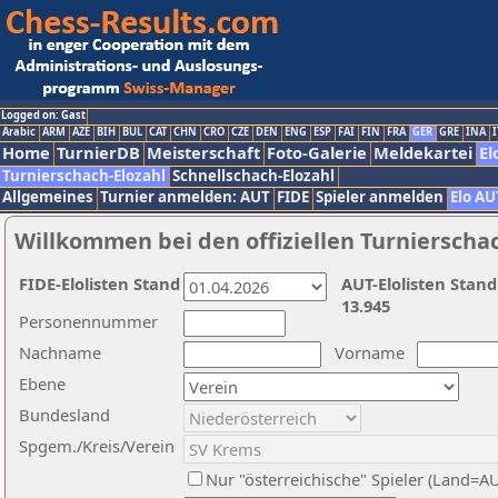
Logged on: Gast
Arabic
ARM
AZE
BIH
BUL
CAT
CHN
CRO
CZE
DEN
ENG
ESP
FAI
FIN
FRA
GER
GRE
INA
I
Home
TurnierDB
Meisterschaft
Foto-Galerie
Meldekartei
El
Turnierschach-Elozahl
Schnellschach-Elozahl
Allgemeines
Turnier anmelden: AUT
FIDE
Spieler anmelden
Elo AU
Willkommen bei den offiziellen Turnierscha
FIDE-Elolisten Stand
AUT-Elolisten Stand
13.945
Personennummer
Nachname
Vorname
Ebene
Bundesland
Spgem./Kreis/Verein
Nur "österreichische" Spieler (Land=A