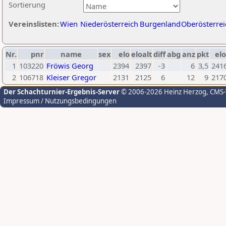
Sortierung
Vereinslisten:
Wien
Niederösterreich
Burgenland
Oberösterrei
Nr.
pnr
name
sex
elo
eloalt
diff
abg
anz
pkt
elo
1
103220
Fröwis Georg
2394
2397
-3
6
3,5
241
2
106718
Kleiser Gregor
2131
2125
6
12
9
217
Der Schachturnier-Ergebnis-Server
© 2006-2026 Heinz Herzog
, CMS
Impressum / Nutzungsbedingungen