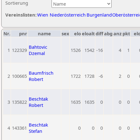
Sortierung
Vereinslisten:
Wien
Niederösterreich
Burgenland
Oberösterrei
Nr.
pnr
name
sex
elo
eloalt
diff
abg
anz
pkt
elo
Bahtovic
1
122329
1526
1542
-16
4
1
Dzemal
Baumfrisch
2
100665
1722
1728
-6
2
0
Robert
Beschtak
3
135822
1635
1635
0
0
0
Robert
Beschtak
4
143361
0
0
0
0
0
Stefan