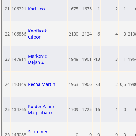
21
106321
Karl Leo
1675
1676
-1
2
1
Knoflicek
22
106866
2130
2124
6
4
3
213
Ctibor
Markovic
23
147811
1948
1961
-13
3
1
196
Dejan Z
24
110449
Pecha Martin
1963
1966
-3
2
0,5
198
Roider Arnim
25
134765
1709
1725
-16
1
0
Mag. pharm.
Schreiner
26
145083
0
0
0
0
0