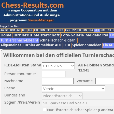
Logged on: Gast
Arabic
ARM
AZE
BIH
BUL
CAT
CHN
CRO
CZE
DEN
ENG
ESP
FAI
FIN
FRA
GER
GRE
INA
I
Home
TurnierDB
Meisterschaft
Foto-Galerie
Meldekartei
El
Turnierschach-Elozahl
Schnellschach-Elozahl
Allgemeines
Turnier anmelden: AUT
FIDE
Spieler anmelden
Elo AU
Willkommen bei den offiziellen Turnierscha
FIDE-Elolisten Stand
AUT-Elolisten Stand
13.945
Personennummer
Nachname
Vorname
Ebene
Bundesland
Spgem./Kreis/Verein
Nur "österreichische" Spieler (Land=A