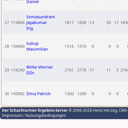
Daniel
Somasundram
27
113844
Jayakumar
1817
1830
-13
30
17
183
Ing.
Sukup
28
139460
1316
1316
0
0
0
Maximilian
Wilke Werner
29
116240
2161
2178
-17
11
5
216
DDr.
30
145082
Zima Patrick
1200
1200
0
0
0
Der Schachturnier-Ergebnis-Server
© 2006-2026 Heinz Herzog
, CMS
Impressum / Nutzungsbedingungen