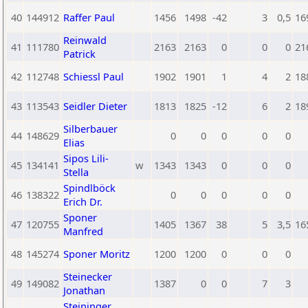
40
144912
Raffer Paul
1456
1498
-42
3
0,5
16
Reinwald
41
111780
2163
2163
0
0
0
21
Patrick
42
112748
Schiessl Paul
1902
1901
1
4
2
18
43
113543
Seidler Dieter
1813
1825
-12
6
2
18
Silberbauer
44
148629
0
0
0
0
0
Elias
Sipos Lili-
45
134141
w
1343
1343
0
0
0
Stella
Spindlböck
46
138322
0
0
0
0
0
Erich Dr.
Sponer
47
120755
1405
1367
38
5
3,5
16
Manfred
48
145274
Sponer Moritz
1200
1200
0
0
0
Steinecker
49
149082
1387
0
0
7
3
Jonathan
Steininger