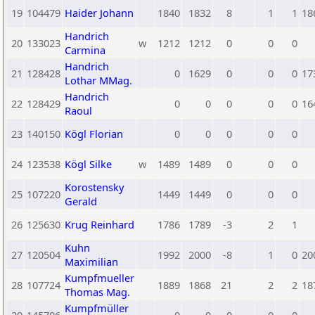
19
104479
Haider Johann
1840
1832
8
1
1
18
Handrich
20
133023
w
1212
1212
0
0
0
Carmina
Handrich
21
128428
0
1629
0
0
0
17
Lothar MMag.
Handrich
22
128429
0
0
0
0
0
16
Raoul
23
140150
Kögl Florian
0
0
0
0
0
24
123538
Kögl Silke
w
1489
1489
0
0
0
Korostensky
25
107220
1449
1449
0
0
0
Gerald
26
125630
Krug Reinhard
1786
1789
-3
2
1
Kuhn
27
120504
1992
2000
-8
1
0
20
Maximilian
Kumpfmueller
28
107724
1889
1868
21
2
2
18
Thomas Mag.
Kumpfmüller