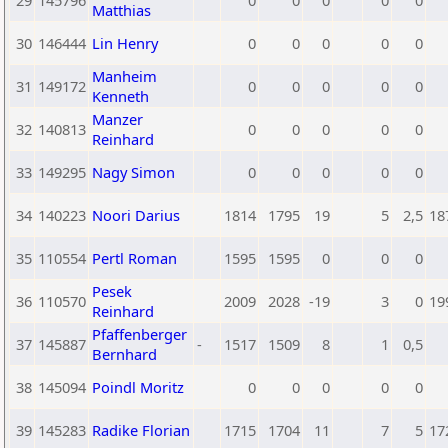
29
145796
0
0
0
0
0
Matthias
30
146444
Lin Henry
0
0
0
0
0
Manheim
31
149172
0
0
0
0
0
Kenneth
Manzer
32
140813
0
0
0
0
0
Reinhard
33
149295
Nagy Simon
0
0
0
0
0
34
140223
Noori Darius
1814
1795
19
5
2,5
18
35
110554
Pertl Roman
1595
1595
0
0
0
Pesek
36
110570
2009
2028
-19
3
0
19
Reinhard
Pfaffenberger
37
145887
-
1517
1509
8
1
0,5
Bernhard
38
145094
Poindl Moritz
0
0
0
0
0
39
145283
Radike Florian
1715
1704
11
7
5
17