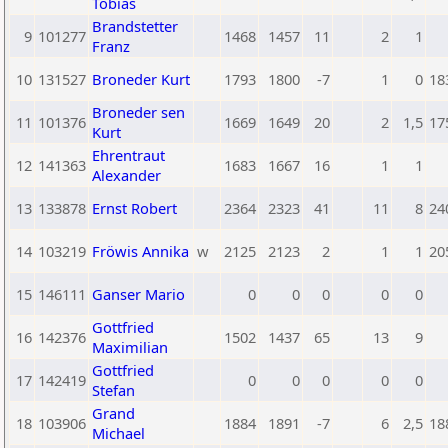
Tobias
Brandstetter
9
101277
1468
1457
11
2
1
Franz
10
131527
Broneder Kurt
1793
1800
-7
1
0
18
Broneder sen
11
101376
1669
1649
20
2
1,5
17
Kurt
Ehrentraut
12
141363
1683
1667
16
1
1
Alexander
13
133878
Ernst Robert
2364
2323
41
11
8
24
14
103219
Fröwis Annika
w
2125
2123
2
1
1
20
15
146111
Ganser Mario
0
0
0
0
0
Gottfried
16
142376
1502
1437
65
13
9
Maximilian
Gottfried
17
142419
0
0
0
0
0
Stefan
Grand
18
103906
1884
1891
-7
6
2,5
18
Michael