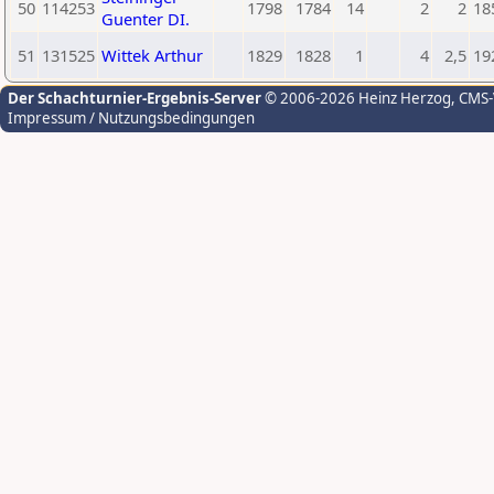
50
114253
1798
1784
14
2
2
18
Guenter DI.
51
131525
Wittek Arthur
1829
1828
1
4
2,5
19
Der Schachturnier-Ergebnis-Server
© 2006-2026 Heinz Herzog
, CMS
Impressum / Nutzungsbedingungen