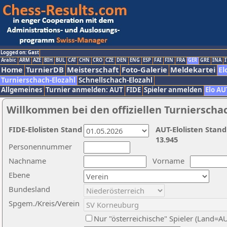
Logged on: Gast
Arabic
ARM
AZE
BIH
BUL
CAT
CHN
CRO
CZE
DEN
ENG
ESP
FAI
FIN
FRA
GER
GRE
INA
I
Home
TurnierDB
Meisterschaft
Foto-Galerie
Meldekartei
El
Turnierschach-Elozahl
Schnellschach-Elozahl
Allgemeines
Turnier anmelden: AUT
FIDE
Spieler anmelden
Elo AU
Willkommen bei den offiziellen Turnierscha
FIDE-Elolisten Stand
AUT-Elolisten Stand
13.945
Personennummer
Nachname
Vorname
Ebene
Bundesland
Spgem./Kreis/Verein
Nur "österreichische" Spieler (Land=A