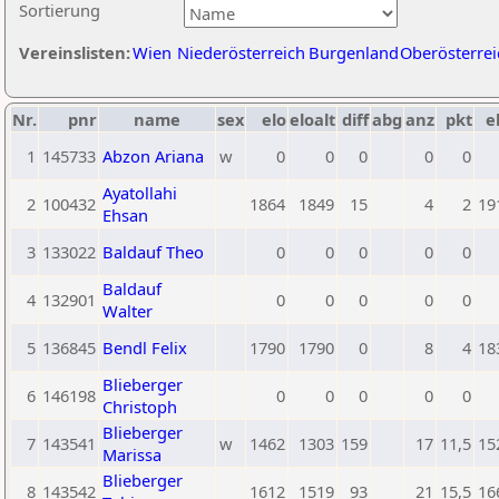
Sortierung
Vereinslisten:
Wien
Niederösterreich
Burgenland
Oberösterrei
Nr.
pnr
name
sex
elo
eloalt
diff
abg
anz
pkt
e
1
145733
Abzon Ariana
w
0
0
0
0
0
Ayatollahi
2
100432
1864
1849
15
4
2
19
Ehsan
3
133022
Baldauf Theo
0
0
0
0
0
Baldauf
4
132901
0
0
0
0
0
Walter
5
136845
Bendl Felix
1790
1790
0
8
4
18
Blieberger
6
146198
0
0
0
0
0
Christoph
Blieberger
7
143541
w
1462
1303
159
17
11,5
15
Marissa
Blieberger
8
143542
1612
1519
93
21
15,5
16