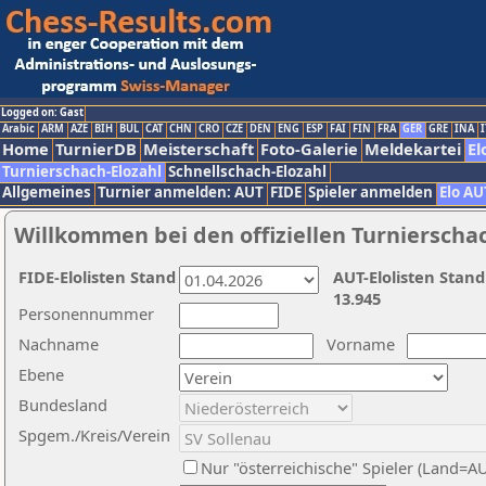
Logged on: Gast
Arabic
ARM
AZE
BIH
BUL
CAT
CHN
CRO
CZE
DEN
ENG
ESP
FAI
FIN
FRA
GER
GRE
INA
I
Home
TurnierDB
Meisterschaft
Foto-Galerie
Meldekartei
El
Turnierschach-Elozahl
Schnellschach-Elozahl
Allgemeines
Turnier anmelden: AUT
FIDE
Spieler anmelden
Elo AU
Willkommen bei den offiziellen Turnierscha
FIDE-Elolisten Stand
AUT-Elolisten Stand
13.945
Personennummer
Nachname
Vorname
Ebene
Bundesland
Spgem./Kreis/Verein
Nur "österreichische" Spieler (Land=A