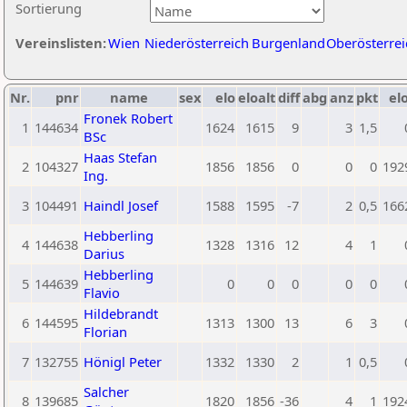
Sortierung
Vereinslisten:
Wien
Niederösterreich
Burgenland
Oberösterrei
Nr.
pnr
name
sex
elo
eloalt
diff
abg
anz
pkt
elo
Fronek Robert
1
144634
1624
1615
9
3
1,5
BSc
Haas Stefan
2
104327
1856
1856
0
0
0
192
Ing.
3
104491
Haindl Josef
1588
1595
-7
2
0,5
166
Hebberling
4
144638
1328
1316
12
4
1
Darius
Hebberling
5
144639
0
0
0
0
0
Flavio
Hildebrandt
6
144595
1313
1300
13
6
3
Florian
7
132755
Hönigl Peter
1332
1330
2
1
0,5
Salcher
8
139685
1820
1856
-36
4
1
192