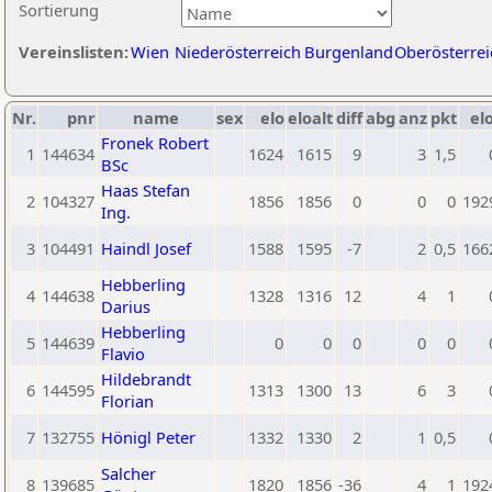
Sortierung
Vereinslisten:
Wien
Niederösterreich
Burgenland
Oberösterrei
Nr.
pnr
name
sex
elo
eloalt
diff
abg
anz
pkt
elo
Fronek Robert
1
144634
1624
1615
9
3
1,5
BSc
Haas Stefan
2
104327
1856
1856
0
0
0
192
Ing.
3
104491
Haindl Josef
1588
1595
-7
2
0,5
166
Hebberling
4
144638
1328
1316
12
4
1
Darius
Hebberling
5
144639
0
0
0
0
0
Flavio
Hildebrandt
6
144595
1313
1300
13
6
3
Florian
7
132755
Hönigl Peter
1332
1330
2
1
0,5
Salcher
8
139685
1820
1856
-36
4
1
192