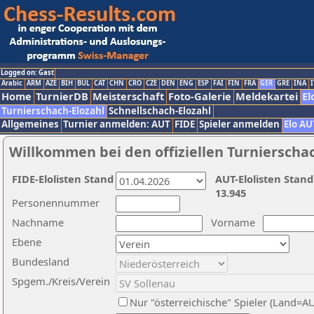
Logged on: Gast
Arabic
ARM
AZE
BIH
BUL
CAT
CHN
CRO
CZE
DEN
ENG
ESP
FAI
FIN
FRA
GER
GRE
INA
I
Home
TurnierDB
Meisterschaft
Foto-Galerie
Meldekartei
El
Turnierschach-Elozahl
Schnellschach-Elozahl
Allgemeines
Turnier anmelden: AUT
FIDE
Spieler anmelden
Elo AU
Willkommen bei den offiziellen Turnierscha
FIDE-Elolisten Stand
AUT-Elolisten Stand
13.945
Personennummer
Nachname
Vorname
Ebene
Bundesland
Spgem./Kreis/Verein
Nur "österreichische" Spieler (Land=A