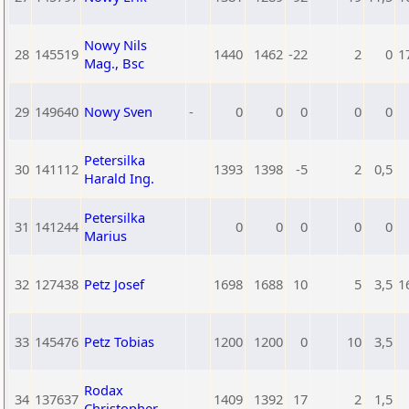
Nowy Nils
28
145519
1440
1462
-22
2
0
1
Mag., Bsc
29
149640
Nowy Sven
-
0
0
0
0
0
Petersilka
30
141112
1393
1398
-5
2
0,5
Harald Ing.
Petersilka
31
141244
0
0
0
0
0
Marius
32
127438
Petz Josef
1698
1688
10
5
3,5
1
33
145476
Petz Tobias
1200
1200
0
10
3,5
Rodax
34
137637
1409
1392
17
2
1,5
Christopher