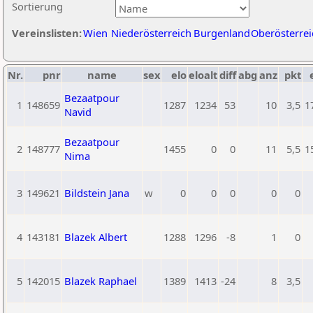
Sortierung
Vereinslisten:
Wien
Niederösterreich
Burgenland
Oberösterrei
Nr.
pnr
name
sex
elo
eloalt
diff
abg
anz
pkt
Bezaatpour
1
148659
1287
1234
53
10
3,5
1
Navid
Bezaatpour
2
148777
1455
0
0
11
5,5
1
Nima
3
149621
Bildstein Jana
w
0
0
0
0
0
4
143181
Blazek Albert
1288
1296
-8
1
0
5
142015
Blazek Raphael
1389
1413
-24
8
3,5