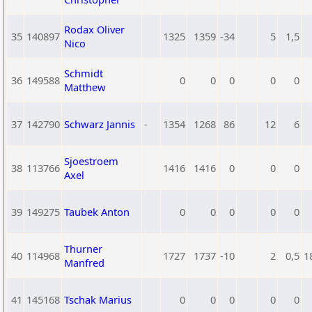
Rodax Oliver
35
140897
1325
1359
-34
5
1,5
Nico
Schmidt
36
149588
0
0
0
0
0
Matthew
37
142790
Schwarz Jannis
-
1354
1268
86
12
6
Sjoestroem
38
113766
1416
1416
0
0
0
Axel
39
149275
Taubek Anton
0
0
0
0
0
Thurner
40
114968
1727
1737
-10
2
0,5
1
Manfred
41
145168
Tschak Marius
0
0
0
0
0