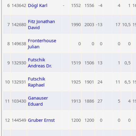
6
143642
Dögl Karl
-
1552
1556
-4
4
1
1
Fitz Jonathan
7
142680
1990
2003
-13
17
10,5
1
David
Fronterhouse
8
149638
0
0
0
0
0
Julian
Futschik
9
132930
1519
1506
13
1
0,5
Andreas Dr.
Futschik
10
132931
1925
1901
24
11
6,5
1
Raphael
Ganauser
11
103430
1913
1886
27
5
4
1
Eduard
12
144549
Gruber Ernst
1200
1200
0
0
0