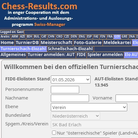
Logged on: Gast
Arabic
ARM
AZE
BIH
BUL
CAT
CHN
CRO
CZE
DEN
ENG
ESP
FAI
FIN
FRA
GER
GRE
INA
I
Home
TurnierDB
Meisterschaft
Foto-Galerie
Meldekartei
El
Turnierschach-Elozahl
Schnellschach-Elozahl
Allgemeines
Turnier anmelden: AUT
FIDE
Spieler anmelden
Elo AU
Willkommen bei den offiziellen Turnierscha
FIDE-Elolisten Stand
AUT-Elolisten Stand
13.945
Personennummer
Nachname
Vorname
Ebene
Bundesland
Spgem./Kreis/Verein
Nur "österreichische" Spieler (Land=A