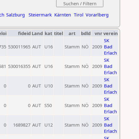
ch
Salzburg
Steiermark
Kärnten
Tirol
Vorarlberg
eloi
fideid
Land
kat
titel
art
bdld
vnr
verein
SK
735
530011965
AUT
U16
Stamm
NÖ
2009
Bad
Erlach
SK
581
530016355
AUT
U16
Stamm
NÖ
2009
Bad
Erlach
SK
0
0
AUT
U10
Stamm
NÖ
2009
Bad
Erlach
SK
0
0
AUT
S50
Stamm
NÖ
2009
Bad
Erlach
SK
0
1689827
AUT
U12
Stamm
NÖ
2009
Bad
Erlach
SK