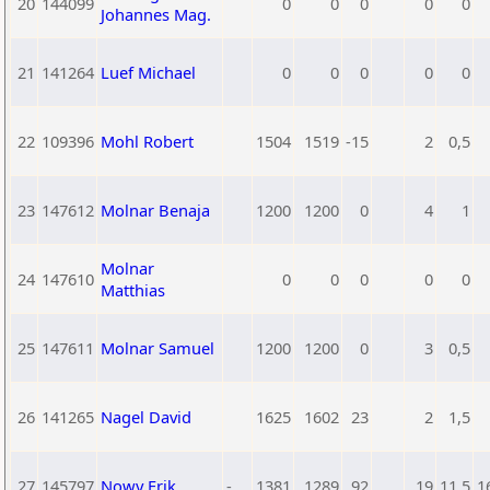
20
144099
0
0
0
0
0
Johannes Mag.
21
141264
Luef Michael
0
0
0
0
0
22
109396
Mohl Robert
1504
1519
-15
2
0,5
23
147612
Molnar Benaja
1200
1200
0
4
1
Molnar
24
147610
0
0
0
0
0
Matthias
25
147611
Molnar Samuel
1200
1200
0
3
0,5
26
141265
Nagel David
1625
1602
23
2
1,5
27
145797
Nowy Erik
-
1381
1289
92
19
11,5
1