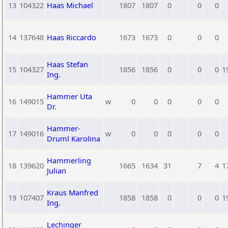
13
104322
Haas Michael
1807
1807
0
0
0
14
137648
Haas Riccardo
1673
1673
0
0
0
Haas Stefan
15
104327
1856
1856
0
0
0
1
Ing.
Hammer Uta
16
149015
w
0
0
0
0
0
Dr.
Hammer-
17
149016
w
0
0
0
0
0
Druml Karolina
Hammerling
18
139620
1665
1634
31
7
4
1
Julian
Kraus Manfred
19
107407
1858
1858
0
0
0
1
Ing.
Lechinger