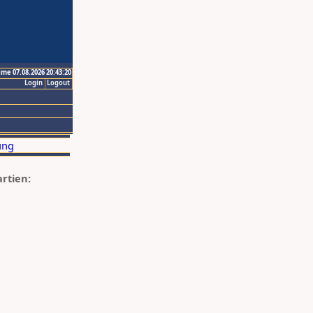
ime 07.08.2026 20:43:20
Login
Logout
artien: