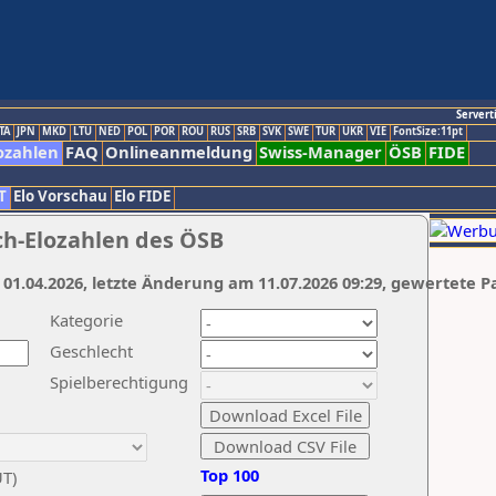
Servert
TA
JPN
MKD
LTU
NED
POL
POR
ROU
RUS
SRB
SVK
SWE
TUR
UKR
VIE
FontSize:11pt
ozahlen
FAQ
Onlineanmeldung
Swiss-Manager
ÖSB
FIDE
T
Elo Vorschau
Elo FIDE
ch-Elozahlen des ÖSB
 01.04.2026, letzte Änderung am 11.07.2026 09:29, gewertete P
Kategorie
Geschlecht
Spielberechtigung
Top 100
UT)