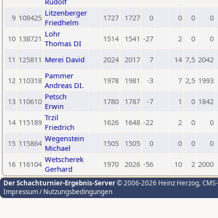
Rudolf
Litzenberger
9
108425
1727
1727
0
0
0
0
Friedhelm
Lohr
10
138721
1514
1541
-27
2
0
0
Thomas DI
11
125811
Merei David
2024
2017
7
14
7,5
2042
Pammer
12
110318
1978
1981
-3
7
2,5
1993
Andreas DI.
Petsch
13
110610
1780
1787
-7
1
0
1842
Erwin
Trzil
14
115189
1626
1648
-22
2
0
0
Friedrich
Wegenstein
15
115864
1505
1505
0
0
0
0
Michael
Wetscherek
16
116104
1970
2026
-56
10
2
2000
Gerhard
Der Schachturnier-Ergebnis-Server
© 2006-2026 Heinz Herzog
, CMS
Impressum / Nutzungsbedingungen