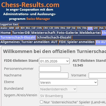
Logged on: Gast
Arabic
ARM
AZE
BIH
BUL
CAT
CHN
CRO
CZE
DEN
ENG
ESP
FAI
FIN
FRA
GER
GRE
INA
I
Home
TurnierDB
Meisterschaft
Foto-Galerie
Meldekartei
El
Turnierschach-Elozahl
Schnellschach-Elozahl
Allgemeines
Turnier anmelden: AUT
FIDE
Spieler anmelden
Elo AU
Willkommen bei den offiziellen Turnierscha
FIDE-Elolisten Stand
AUT-Elolisten Stand
13.945
Personennummer
Nachname
Vorname
Ebene
Bundesland
Spgem./Kreis/Verein
Nur "österreichische" Spieler (Land=A