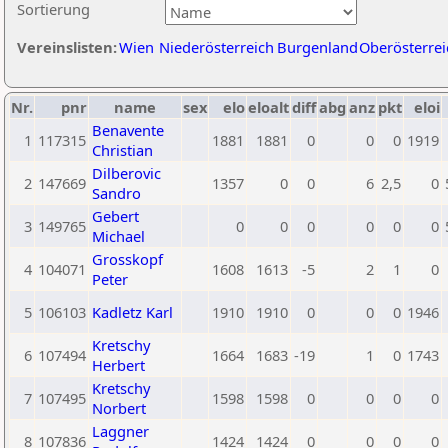
Sortierung
Vereinslisten:
Wien
Niederösterreich
Burgenland
Oberösterrei
Nr.
pnr
name
sex
elo
eloalt
diff
abg
anz
pkt
eloi
Benavente
1
117315
1881
1881
0
0
0
1919
Christian
Dilberovic
2
147669
1357
0
0
6
2,5
0
Sandro
Gebert
3
149765
0
0
0
0
0
0
Michael
Grosskopf
4
104071
1608
1613
-5
2
1
0
Peter
5
106103
Kadletz Karl
1910
1910
0
0
0
1946
Kretschy
6
107494
1664
1683
-19
1
0
1743
Herbert
Kretschy
7
107495
1598
1598
0
0
0
0
Norbert
Laggner
8
107836
1424
1424
0
0
0
0