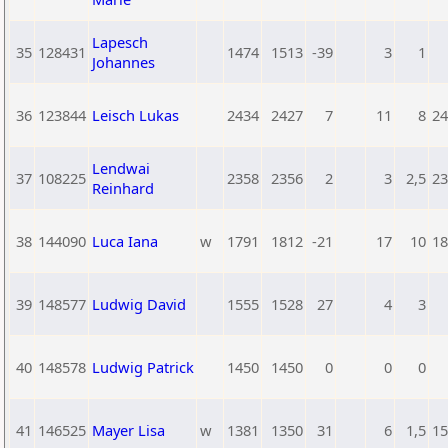
Lapesch
35
128431
1474
1513
-39
3
1
Johannes
36
123844
Leisch Lukas
2434
2427
7
11
8
24
Lendwai
37
108225
2358
2356
2
3
2,5
23
Reinhard
38
144090
Luca Iana
w
1791
1812
-21
17
10
18
39
148577
Ludwig David
1555
1528
27
4
3
40
148578
Ludwig Patrick
1450
1450
0
0
0
41
146525
Mayer Lisa
w
1381
1350
31
6
1,5
15