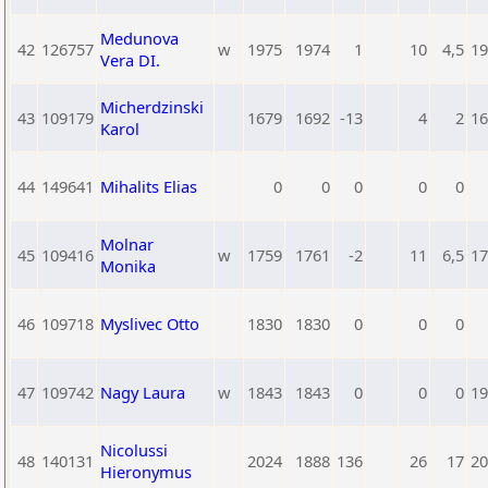
Medunova
42
126757
w
1975
1974
1
10
4,5
19
Vera DI.
Micherdzinski
43
109179
1679
1692
-13
4
2
16
Karol
44
149641
Mihalits Elias
0
0
0
0
0
Molnar
45
109416
w
1759
1761
-2
11
6,5
17
Monika
46
109718
Myslivec Otto
1830
1830
0
0
0
47
109742
Nagy Laura
w
1843
1843
0
0
0
19
Nicolussi
48
140131
2024
1888
136
26
17
20
Hieronymus