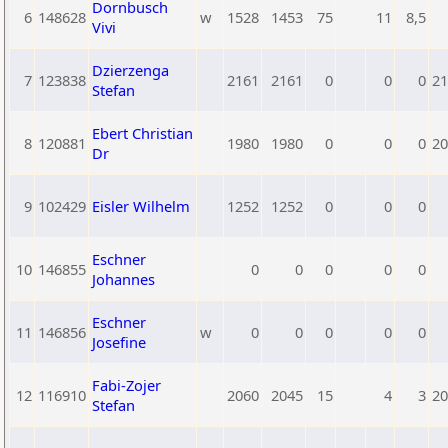
Dornbusch
6
148628
w
1528
1453
75
11
8,5
Vivi
Dzierzenga
7
123838
2161
2161
0
0
0
21
Stefan
Ebert Christian
8
120881
1980
1980
0
0
0
20
Dr
9
102429
Eisler Wilhelm
1252
1252
0
0
0
Eschner
10
146855
0
0
0
0
0
Johannes
Eschner
11
146856
w
0
0
0
0
0
Josefine
Fabi-Zojer
12
116910
2060
2045
15
4
3
20
Stefan