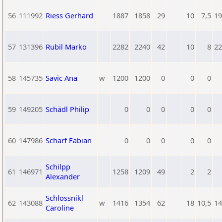
56
111992
Riess Gerhard
1887
1858
29
10
7,5
19
57
131396
Rubil Marko
2282
2240
42
10
8
22
58
145735
Savic Ana
w
1200
1200
0
0
0
59
149205
Schädl Philip
0
0
0
0
0
60
147986
Schärf Fabian
0
0
0
0
0
Schilpp
61
146971
1258
1209
49
2
2
Alexander
Schlossnikl
62
143088
w
1416
1354
62
18
10,5
14
Caroline