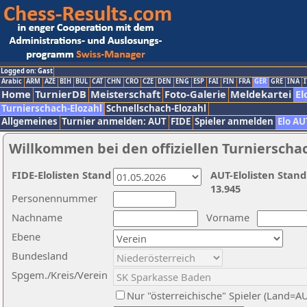
Logged on: Gast
Arabic
ARM
AZE
BIH
BUL
CAT
CHN
CRO
CZE
DEN
ENG
ESP
FAI
FIN
FRA
GER
GRE
INA
I
Home
TurnierDB
Meisterschaft
Foto-Galerie
Meldekartei
El
Turnierschach-Elozahl
Schnellschach-Elozahl
Allgemeines
Turnier anmelden: AUT
FIDE
Spieler anmelden
Elo AU
Willkommen bei den offiziellen Turnierscha
FIDE-Elolisten Stand
AUT-Elolisten Stand
13.945
Personennummer
Nachname
Vorname
Ebene
Bundesland
Spgem./Kreis/Verein
Nur "österreichische" Spieler (Land=A