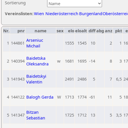
Sortierung
Vereinslisten:
Wien
Niederösterreich
Burgenland
Oberösterrei
Nr.
pnr
name
sex
elo
eloalt
diff
abg
anz
pkt
e
Arseniuc
1
144861
1555
1545
10
2
1
16
Michail
Baidetska
2
140394
w
1681
1695
-14
8
3
17
Oleksandra
Baidetskyi
3
141943
2491
2486
5
7
6,5
24
Valentin
4
144122
Balogh Gerda
W
1713
1774
-61
11
5
18
Bitzan
5
141347
1725
1712
13
5
3,5
17
Sebastian