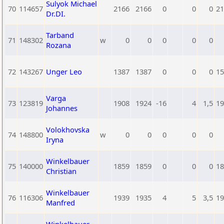
Sulyok Michael
70
114657
2166
2166
0
0
0
21
Dr.DI.
Tarband
71
148302
w
0
0
0
0
0
Rozana
72
143267
Unger Leo
1387
1387
0
0
0
15
Varga
73
123819
1908
1924
-16
4
1,5
19
Johannes
Volokhovska
74
148800
w
0
0
0
0
0
Iryna
Winkelbauer
75
140000
1859
1859
0
0
0
18
Christian
Winkelbauer
76
116306
1939
1935
4
5
3,5
19
Manfred