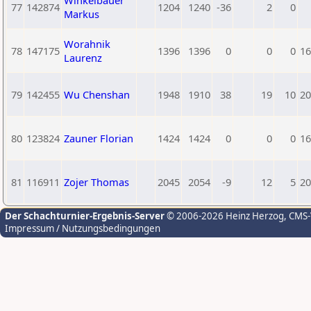
Winkelbauer
77
142874
1204
1240
-36
2
0
Markus
Worahnik
78
147175
1396
1396
0
0
0
16
Laurenz
79
142455
Wu Chenshan
1948
1910
38
19
10
20
80
123824
Zauner Florian
1424
1424
0
0
0
16
81
116911
Zojer Thomas
2045
2054
-9
12
5
20
Der Schachturnier-Ergebnis-Server
© 2006-2026 Heinz Herzog
, CMS
Impressum / Nutzungsbedingungen