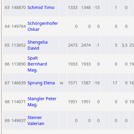
63
148870
Schmid Timo
1333
1348
-15
1
0
Schörgenhofer
64
149764
0
0
0
0
0
Oskar
Shengelia
65
113652
2473
2474
-1
5
3,5
25
David
Spalt
66
113890
Bernhard
1933
1933
0
0
0
19
Mag.
67
146639
Sprung Elena
w
1571
1587
-16
17
9
16
Stangler Peter
68
114071
1951
1951
0
0
0
19
Mag.
Steiner
69
149637
0
0
0
0
0
Valerian