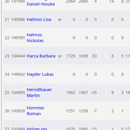
20
141990
2064
2060
4
14
8
21
Daniel-Yosuke
21
149586
Halmos Lisa
w
0
0
0
0
0
Halmos
22
149585
0
0
0
0
0
Nickolas
23
104644
Harca Barbara
w
1729
1699
30
6
5
17
24
149642
Hayder Lukas
0
0
0
0
0
Herndlbauer
25
104995
1962
1987
-25
8
3
19
Martin
Himmler
26
142830
1251
1258
-7
2
1
Roman
27
105468
Holzer Jan
1670
1685
-15
1
0
17