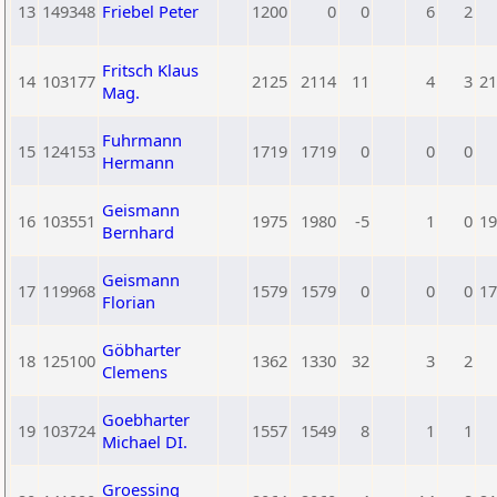
13
149348
Friebel Peter
1200
0
0
6
2
Fritsch Klaus
14
103177
2125
2114
11
4
3
21
Mag.
Fuhrmann
15
124153
1719
1719
0
0
0
Hermann
Geismann
16
103551
1975
1980
-5
1
0
19
Bernhard
Geismann
17
119968
1579
1579
0
0
0
17
Florian
Göbharter
18
125100
1362
1330
32
3
2
Clemens
Goebharter
19
103724
1557
1549
8
1
1
Michael DI.
Groessing