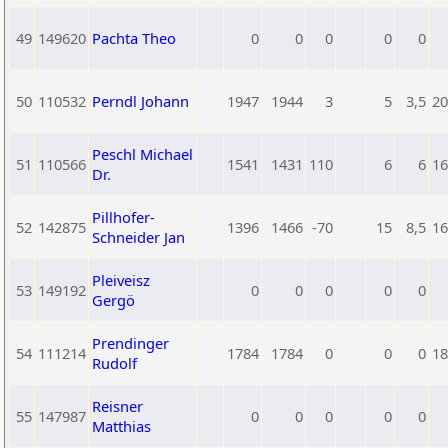
49
149620
Pachta Theo
0
0
0
0
0
50
110532
Perndl Johann
1947
1944
3
5
3,5
20
Peschl Michael
51
110566
1541
1431
110
6
6
16
Dr.
Pillhofer-
52
142875
1396
1466
-70
15
8,5
16
Schneider Jan
Pleiveisz
53
149192
0
0
0
0
0
Gergö
Prendinger
54
111214
1784
1784
0
0
0
18
Rudolf
Reisner
55
147987
0
0
0
0
0
Matthias