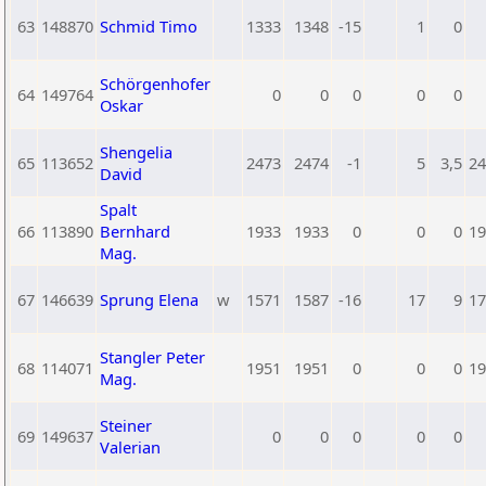
63
148870
Schmid Timo
1333
1348
-15
1
0
Schörgenhofer
64
149764
0
0
0
0
0
Oskar
Shengelia
65
113652
2473
2474
-1
5
3,5
24
David
Spalt
66
113890
Bernhard
1933
1933
0
0
0
19
Mag.
67
146639
Sprung Elena
w
1571
1587
-16
17
9
17
Stangler Peter
68
114071
1951
1951
0
0
0
19
Mag.
Steiner
69
149637
0
0
0
0
0
Valerian