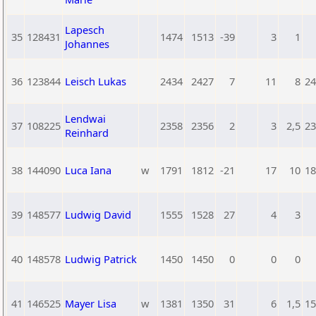
Lapesch
35
128431
1474
1513
-39
3
1
Johannes
36
123844
Leisch Lukas
2434
2427
7
11
8
24
Lendwai
37
108225
2358
2356
2
3
2,5
23
Reinhard
38
144090
Luca Iana
w
1791
1812
-21
17
10
18
39
148577
Ludwig David
1555
1528
27
4
3
40
148578
Ludwig Patrick
1450
1450
0
0
0
41
146525
Mayer Lisa
w
1381
1350
31
6
1,5
15