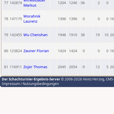
Winkelbauer
77
142874
1204
1240
-36
2
0
Markus
Worahnik
78
147175
1396
1396
0
0
0
16
Laurenz
79
142455
Wu Chenshan
1948
1910
38
19
10
20
80
123824
Zauner Florian
1424
1424
0
0
0
16
81
116911
Zojer Thomas
2045
2054
-9
12
5
20
Der Schachturnier-Ergebnis-Server
© 2006-2026 Heinz Herzog
, CMS
Impressum / Nutzungsbedingungen