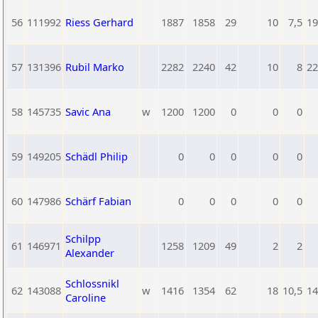
56
111992
Riess Gerhard
1887
1858
29
10
7,5
19
57
131396
Rubil Marko
2282
2240
42
10
8
22
58
145735
Savic Ana
w
1200
1200
0
0
0
59
149205
Schädl Philip
0
0
0
0
0
60
147986
Schärf Fabian
0
0
0
0
0
Schilpp
61
146971
1258
1209
49
2
2
Alexander
Schlossnikl
62
143088
w
1416
1354
62
18
10,5
14
Caroline