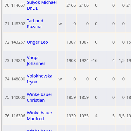
Sulyok Michael
70
114657
2166
2166
0
0
0
21
Dr.DI.
Tarband
71
148302
w
0
0
0
0
0
Rozana
72
143267
Unger Leo
1387
1387
0
0
0
15
Varga
73
123819
1908
1924
-16
4
1,5
19
Johannes
Volokhovska
74
148800
w
0
0
0
0
0
Iryna
Winkelbauer
75
140000
1859
1859
0
0
0
18
Christian
Winkelbauer
76
116306
1939
1935
4
5
3,5
19
Manfred