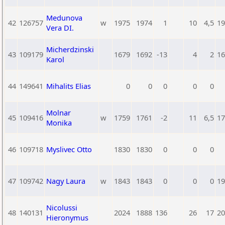
Medunova
42
126757
w
1975
1974
1
10
4,5
19
Vera DI.
Micherdzinski
43
109179
1679
1692
-13
4
2
16
Karol
44
149641
Mihalits Elias
0
0
0
0
0
Molnar
45
109416
w
1759
1761
-2
11
6,5
17
Monika
46
109718
Myslivec Otto
1830
1830
0
0
0
47
109742
Nagy Laura
w
1843
1843
0
0
0
19
Nicolussi
48
140131
2024
1888
136
26
17
20
Hieronymus