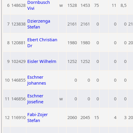
Dornbusch
6
148628
w
1528
1453
75
11
8,5
Vivi
Dzierzenga
7
123838
2161
2161
0
0
0
21
Stefan
Ebert Christian
8
120881
1980
1980
0
0
0
20
Dr
9
102429
Eisler Wilhelm
1252
1252
0
0
0
Eschner
10
146855
0
0
0
0
0
Johannes
Eschner
11
146856
w
0
0
0
0
0
Josefine
Fabi-Zojer
12
116910
2060
2045
15
4
3
20
Stefan