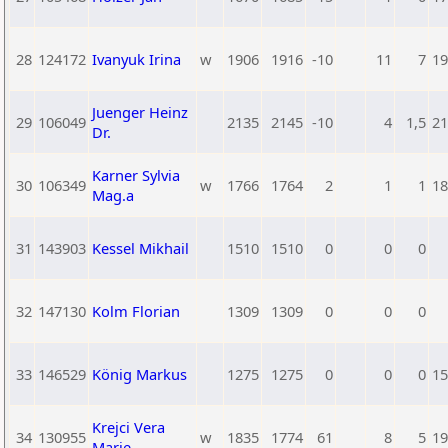
28
124172
Ivanyuk Irina
w
1906
1916
-10
11
7
19
Juenger Heinz
29
106049
2135
2145
-10
4
1,5
21
Dr.
Karner Sylvia
30
106349
w
1766
1764
2
1
1
18
Mag.a
31
143903
Kessel Mikhail
1510
1510
0
0
0
32
147130
Kolm Florian
1309
1309
0
0
0
33
146529
König Markus
1275
1275
0
0
0
15
Krejci Vera
34
130955
w
1835
1774
61
8
5
19
Marie