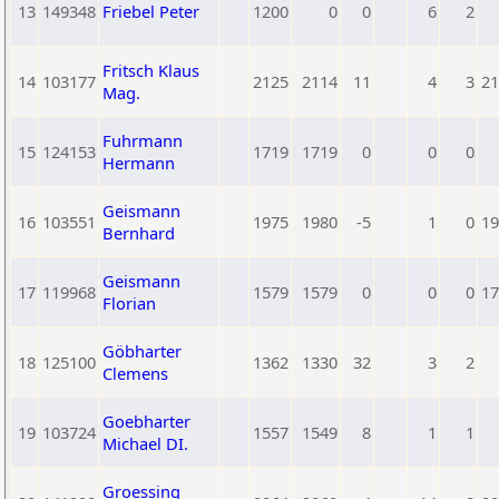
13
149348
Friebel Peter
1200
0
0
6
2
Fritsch Klaus
14
103177
2125
2114
11
4
3
21
Mag.
Fuhrmann
15
124153
1719
1719
0
0
0
Hermann
Geismann
16
103551
1975
1980
-5
1
0
19
Bernhard
Geismann
17
119968
1579
1579
0
0
0
17
Florian
Göbharter
18
125100
1362
1330
32
3
2
Clemens
Goebharter
19
103724
1557
1549
8
1
1
Michael DI.
Groessing