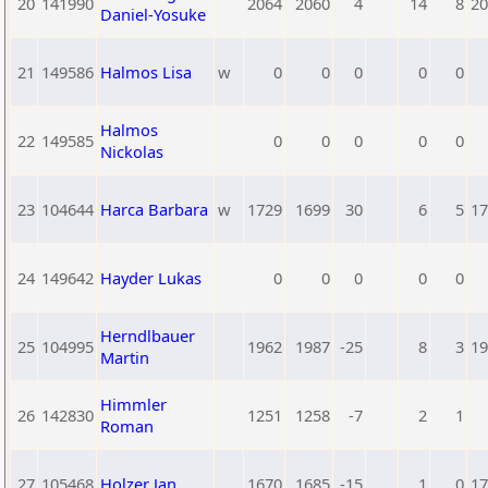
20
141990
2064
2060
4
14
8
20
Daniel-Yosuke
21
149586
Halmos Lisa
w
0
0
0
0
0
Halmos
22
149585
0
0
0
0
0
Nickolas
23
104644
Harca Barbara
w
1729
1699
30
6
5
17
24
149642
Hayder Lukas
0
0
0
0
0
Herndlbauer
25
104995
1962
1987
-25
8
3
19
Martin
Himmler
26
142830
1251
1258
-7
2
1
Roman
27
105468
Holzer Jan
1670
1685
-15
1
0
17