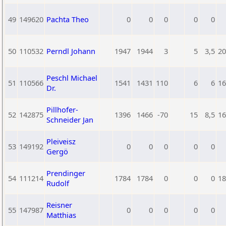
49
149620
Pachta Theo
0
0
0
0
0
50
110532
Perndl Johann
1947
1944
3
5
3,5
20
Peschl Michael
51
110566
1541
1431
110
6
6
16
Dr.
Pillhofer-
52
142875
1396
1466
-70
15
8,5
16
Schneider Jan
Pleiveisz
53
149192
0
0
0
0
0
Gergö
Prendinger
54
111214
1784
1784
0
0
0
18
Rudolf
Reisner
55
147987
0
0
0
0
0
Matthias