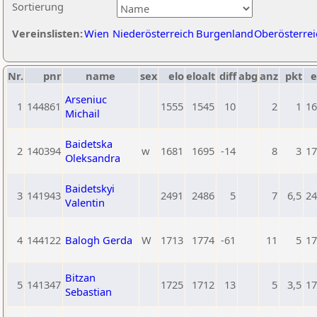
Sortierung
Vereinslisten:
Wien
Niederösterreich
Burgenland
Oberösterrei
Nr.
pnr
name
sex
elo
eloalt
diff
abg
anz
pkt
e
Arseniuc
1
144861
1555
1545
10
2
1
16
Michail
Baidetska
2
140394
w
1681
1695
-14
8
3
17
Oleksandra
Baidetskyi
3
141943
2491
2486
5
7
6,5
24
Valentin
4
144122
Balogh Gerda
W
1713
1774
-61
11
5
17
Bitzan
5
141347
1725
1712
13
5
3,5
17
Sebastian