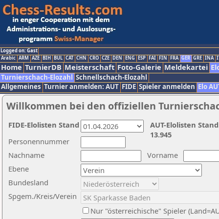
Logged on: Gast
Arabic
ARM
AZE
BIH
BUL
CAT
CHN
CRO
CZE
DEN
ENG
ESP
FAI
FIN
FRA
GER
GRE
INA
I
Home
TurnierDB
Meisterschaft
Foto-Galerie
Meldekartei
El
Turnierschach-Elozahl
Schnellschach-Elozahl
Allgemeines
Turnier anmelden: AUT
FIDE
Spieler anmelden
Elo AU
Willkommen bei den offiziellen Turnierscha
FIDE-Elolisten Stand
AUT-Elolisten Stand
13.945
Personennummer
Nachname
Vorname
Ebene
Bundesland
Spgem./Kreis/Verein
Nur "österreichische" Spieler (Land=A