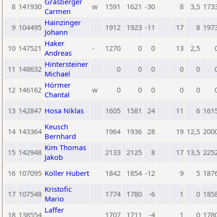
Grasberger
8
141930
w
1591
1621
-30
8
3,5
173
Carmen
Hainzinger
9
104495
1912
1923
-11
17
8
197
Johann
Haker
10
147521
-
1270
0
0
13
2,5
Andreas
Hintersteiner
11
148632
0
0
0
0
0
Michael
Hörmer
12
146162
w
0
0
0
0
0
Chantal
13
142847
Hosa Niklas
1605
1581
24
11
6
161
Keusch
14
143364
1964
1936
28
19
12,5
200
Bernhard
Kim Thomas
15
142948
2133
2125
8
17
13,5
225
Jakob
16
107095
Koller Hubert
1842
1854
-12
9
5
187
Kristofic
17
107548
1774
1780
-6
1
0
185
Mario
Laffer
18
138554
1707
1711
-4
1
0
178