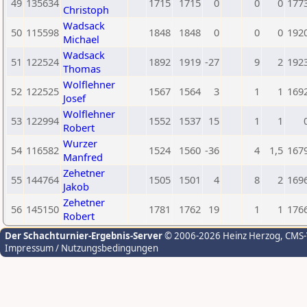
49
135634
1715
1715
0
0
0
177
Christoph
Wadsack
50
115598
1848
1848
0
0
0
192
Michael
Wadsack
51
122524
1892
1919
-27
9
2
192
Thomas
Wolflehner
52
122525
1567
1564
3
1
1
169
Josef
Wolflehner
53
122994
1552
1537
15
1
1
Robert
Wurzer
54
116582
1524
1560
-36
4
1,5
167
Manfred
Zehetner
55
144764
1505
1501
4
8
2
169
Jakob
Zehetner
56
145150
1781
1762
19
1
1
176
Robert
Der Schachturnier-Ergebnis-Server
© 2006-2026 Heinz Herzog
, CMS
Impressum / Nutzungsbedingungen