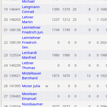
Michael
Langmann
19
146441
1390
1370
20
8
2
168
Conrad
Lehner
20
148203
1237
1212
25
5
1
153
Martin
Leimlehner
21
108138
1749
1749
0
0
0
Friedrich Jun.
Leimlehner
22
108139
Friedrich
0
0
0
0
0
202
Sen.
Lenhardt
23
123524
1980
1980
0
0
0
198
Manfred
Lettner
24
149239
0
0
0
0
0
Thomas
Mistelbauer
25
139621
1873
1870
3
13
6
192
Bernhard
26
141995
Moser Julia
w
0
0
0
0
0
Movilean
27
139483
0
0
0
0
0
Emanuel
Nussbaumer
28
110024
2077
2077
0
0
0
209