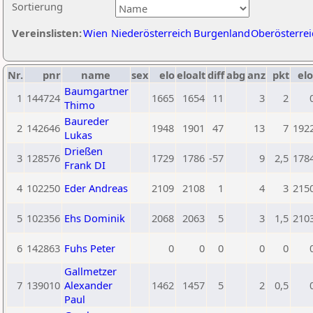
Sortierung
Vereinslisten:
Wien
Niederösterreich
Burgenland
Oberösterrei
Nr.
pnr
name
sex
elo
eloalt
diff
abg
anz
pkt
elo
Baumgartner
1
144724
1665
1654
11
3
2
Thimo
Baureder
2
142646
1948
1901
47
13
7
192
Lukas
Drießen
3
128576
1729
1786
-57
9
2,5
178
Frank DI
4
102250
Eder Andreas
2109
2108
1
4
3
215
5
102356
Ehs Dominik
2068
2063
5
3
1,5
210
6
142863
Fuhs Peter
0
0
0
0
0
Gallmetzer
7
139010
Alexander
1462
1457
5
2
0,5
Paul