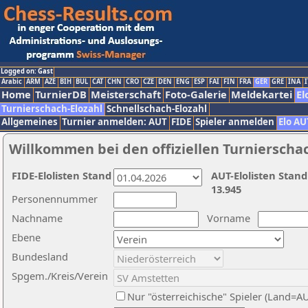
Logged on: Gast
Arabic
ARM
AZE
BIH
BUL
CAT
CHN
CRO
CZE
DEN
ENG
ESP
FAI
FIN
FRA
GER
GRE
INA
I
Home
TurnierDB
Meisterschaft
Foto-Galerie
Meldekartei
El
Turnierschach-Elozahl
Schnellschach-Elozahl
Allgemeines
Turnier anmelden: AUT
FIDE
Spieler anmelden
Elo AU
Willkommen bei den offiziellen Turnierscha
FIDE-Elolisten Stand
AUT-Elolisten Stand
13.945
Personennummer
Nachname
Vorname
Ebene
Bundesland
Spgem./Kreis/Verein
Nur "österreichische" Spieler (Land=A