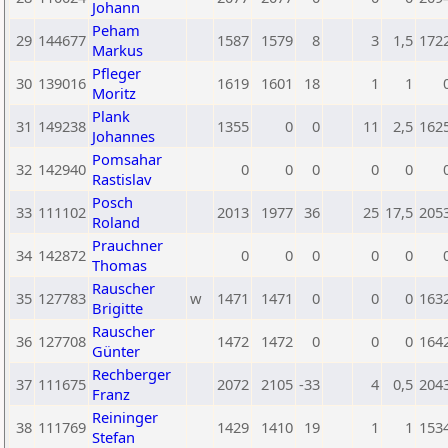
Johann
Peham
29
144677
1587
1579
8
3
1,5
172
Markus
Pfleger
30
139016
1619
1601
18
1
1
Moritz
Plank
31
149238
1355
0
0
11
2,5
162
Johannes
Pomsahar
32
142940
0
0
0
0
0
Rastislav
Posch
33
111102
2013
1977
36
25
17,5
205
Roland
Prauchner
34
142872
0
0
0
0
0
Thomas
Rauscher
35
127783
w
1471
1471
0
0
0
163
Brigitte
Rauscher
36
127708
1472
1472
0
0
0
164
Günter
Rechberger
37
111675
2072
2105
-33
4
0,5
204
Franz
Reininger
38
111769
1429
1410
19
1
1
153
Stefan