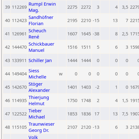
Rumpl Erwin
39
112269
2275
2272
3
4
3,5
227
Mag.
Sandhöfner
40
112423
2195
2210
-15
13
7
221
Florian
Scheuch
41
126961
1607
1645
-38
8
2,5
171
René
Schickbauer
42
144470
1516
1511
5
6
3
159
Manuel
43
133911
Schiller Jan
1444
1444
0
0
0
Siess
44
149404
w
0
0
0
0
0
Michelle
Stöger
45
142670
1401
1403
-2
1
0
167
Alexander
Thierjung
46
114935
1750
1748
2
4
1,5
191
Helmut
Tieber
47
122522
1853
1836
17
13
7,5
190
Michael
Traunwieser
48
115105
2107
2120
-13
6
3
213
Georg Dr.
Volk