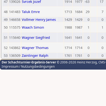
47
139026
Svrcek Jozef
1914
1977
-63
17
48
141483
Taluk Emre
1713
1684
29
7
49
146658
Vollmer Henry James
1429
1429
0
0
50
115575
Waach Simon
1988
1987
1
1
51
115640
Wagner Siegfried
1641
1641
0
0
52
143862
Wagner Thomas
1714
1714
0
0
53
136509
Zainlinger Ralph
1761
1761
0
0
Der Schachturnier-Ergebnis-Server
© 2006-2026 Heinz Herzog
, CMS
Impressum / Nutzungsbedingungen