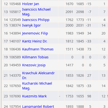
12
105468
Holzer Jan
1670
1685
-15
1
Ivancsics Michael
13
105817
2091
2098
-7
7
Mag.
14
123549
Ivancsics Philipp
1762
1773
-11
4
15
138374
Ivanyk Igor
2000
2031
-31
14
16
143894
Jevremovic Filip
1983
1949
34
20
17
140107
Kantz Heinz Dr.
1812
1845
-33
4
18
106436
Kaufmann Thomas
1511
1438
73
12
19
106589
Killmann Tobias
0
0
0
0
20
149459
Knezovic Josip
1417
0
0
5
Kravchuk Aleksandr
21
143370
1853
1826
27
13
Dr.
Kucharski Michael
22
107650
1842
1875
-33
14
Mag.
23
107690
Kuezmits Mark
-
1753
1655
98
12
24
107954
Langmantel Robert
1893
1888
5
3