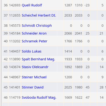
36
142693
Quell Rudolf
1287
1310
-23
5
37
112655
Scheichel Herbert DI.
2033
2033
0
0
38
145573
Schmidt Christoph
0
0
0
0
39
145184
Schneider Aron
2066
2041
25
21
40
113202
Schramek Peter
1766
1766
0
0
41
149457
Soldo Lukas
1414
0
0
6
42
113890
Spalt Bernhard Mag.
1933
1933
0
0
43
143674
Stasiv Oleksandr
1892
1869
23
14
44
148967
Steiner Michael
1200
0
0
9
45
141401
Stinner David
2025
1980
45
28
46
114719
Svoboda Rudolf Mag.
1669
1622
47
14