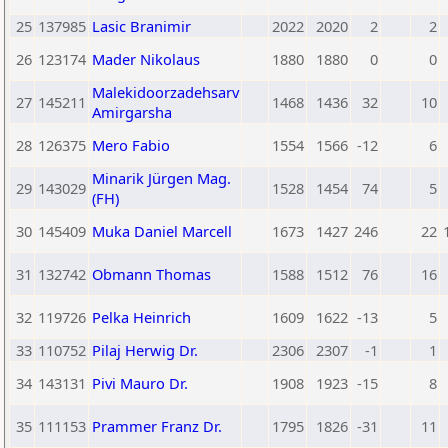
25
137985
Lasic Branimir
2022
2020
2
2
26
123174
Mader Nikolaus
1880
1880
0
0
Malekidoorzadehsarv
27
145211
1468
1436
32
10
Amirgarsha
28
126375
Mero Fabio
1554
1566
-12
6
Minarik Jürgen Mag.
29
143029
1528
1454
74
5
(FH)
30
145409
Muka Daniel Marcell
1673
1427
246
22
31
132742
Obmann Thomas
1588
1512
76
16
32
119726
Pelka Heinrich
1609
1622
-13
5
33
110752
Pilaj Herwig Dr.
2306
2307
-1
1
34
143131
Pivi Mauro Dr.
1908
1923
-15
8
35
111153
Prammer Franz Dr.
1795
1826
-31
11