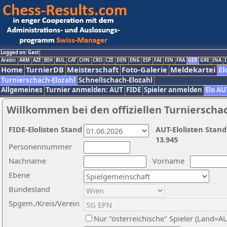
Logged on: Gast
Arabic
ARM
AZE
BIH
BUL
CAT
CHN
CRO
CZE
DEN
ENG
ESP
FAI
FIN
FRA
GER
GRE
INA
I
Home
TurnierDB
Meisterschaft
Foto-Galerie
Meldekartei
El
Turnierschach-Elozahl
Schnellschach-Elozahl
Allgemeines
Turnier anmelden: AUT
FIDE
Spieler anmelden
Elo AU
Willkommen bei den offiziellen Turnierscha
FIDE-Elolisten Stand
AUT-Elolisten Stand
13.945
Personennummer
Nachname
Vorname
Ebene
Bundesland
Spgem./Kreis/Verein
Nur "österreichische" Spieler (Land=A