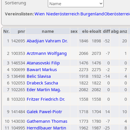
Sortierung
Vereinslisten:
Wien
Niederösterreich
Burgenland
Oberösterrei
Nr.
pnr
name
sex
elo
eloalt
diff
abg
anz
1
142695
Abadjian Vahram Dr.
1846
1898
-52
20
2
100353
Arztmann Wolfgang
2066
2073
-7
1
3
146534
Atanasovski Filip
1476
1476
0
0
4
100699
Bawart Markus
2273
2275
-2
7
5
136498
Belic Slavisa
1918
1932
-14
4
6
102053
Drabeck Sascha
1822
1822
0
0
7
102265
Eder Martin Mag.
2082
2082
0
0
8
103203
Fritzer Friedrich Dr.
1558
1558
0
0
9
141484
Galek Pawel-Piotr
1718
1704
14
10
10
143030
Gathemann Thomas
1773
1780
-7
4
11
104995
Herndlbauer Martin
1962
1987
-25
8