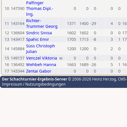
Palfinger
10
147590
Thomas Dipl.-
0
0
0
0
0
Ing.
Richter-
11
143164
1371
1400
-29
4
0
16
Trummer Georg
12
136604
Sindric Sinisa
1602
1602
0
0
0
17
13
143417
Spahic Emir
1705
1713
-8
3
1
17
Süss Christoph
14
145884
1200
1200
0
2
0
Julian
15
149157
Venczel Viktoria
w
0
0
0
0
0
16
136492
Wehbeh Hanna
1663
1689
-26
5
1
16
17
143344
Zentai Gabor
0
0
0
0
0
Der Schachturnier-Ergebnis-Server
© 2006-2026 Heinz Herzog
, CMS
Impressum / Nutzungsbedingungen