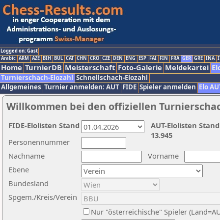
Logged on: Gast
Arabic
ARM
AZE
BIH
BUL
CAT
CHN
CRO
CZE
DEN
ENG
ESP
FAI
FIN
FRA
GER
GRE
INA
I
Home
TurnierDB
Meisterschaft
Foto-Galerie
Meldekartei
El
Turnierschach-Elozahl
Schnellschach-Elozahl
Allgemeines
Turnier anmelden: AUT
FIDE
Spieler anmelden
Elo AU
Willkommen bei den offiziellen Turnierscha
FIDE-Elolisten Stand
AUT-Elolisten Stand
13.945
Personennummer
Nachname
Vorname
Ebene
Bundesland
Spgem./Kreis/Verein
Nur "österreichische" Spieler (Land=A