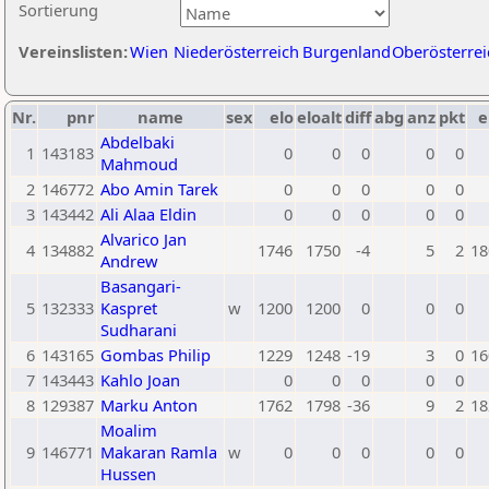
Sortierung
Vereinslisten:
Wien
Niederösterreich
Burgenland
Oberösterrei
Nr.
pnr
name
sex
elo
eloalt
diff
abg
anz
pkt
e
Abdelbaki
1
143183
0
0
0
0
0
Mahmoud
2
146772
Abo Amin Tarek
0
0
0
0
0
3
143442
Ali Alaa Eldin
0
0
0
0
0
Alvarico Jan
4
134882
1746
1750
-4
5
2
18
Andrew
Basangari-
5
132333
Kaspret
w
1200
1200
0
0
0
Sudharani
6
143165
Gombas Philip
1229
1248
-19
3
0
16
7
143443
Kahlo Joan
0
0
0
0
0
8
129387
Marku Anton
1762
1798
-36
9
2
18
Moalim
9
146771
Makaran Ramla
w
0
0
0
0
0
Hussen